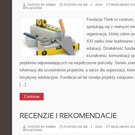
POSTED BY ADMIN
POSTED ON SIE - 2 - 2026
MOŻLIWOŚĆ K
WYŁĄCZONA
Fundacja Think to centrum
spotykają się z realnymi i
organizacja, której celem j
XXI wieku oraz budowanie 
edukacji. Działalność funda
kształceniu, komunikacji s
projektów odpowiadających na współczesne potrzeby. Serwis stan
informacji dla uczestników projektów, a także dla organizacji, któ
inicjatywy edukacyjne. Fundacja od lat rozwija projekty związan
[…]
Continue
RECENZJE I REKOMENDACJE
POSTED BY ADMIN
POSTED ON SIE - 1 - 2026
MOŻLIWOŚĆ K
WYŁĄCZONA