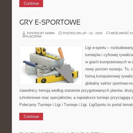
Continue
GRY E-SPORTOWE
POSTED BY ADMIN
POSTED ON LIP - 13 - 2026
MOŻLIWOŚĆ 
WYŁĄCZONA
Ligi e-sportu – rozbudowany
turniejów i cyfrowej rywaliz
w grach komputerowych w ci
nowy poziom rozwoju. To, c
formą komputerowej rywaliz
globalny sektor sportowo-ro
zawodnicy trenują według starannie przygotowanych planów, druży
szkoleniowe oraz specjalistów, a największe turnieje przyciągają
Polecamy Turnieje i Ligi i Turnieje i Ligi. LigiSportu to portal te
Continue