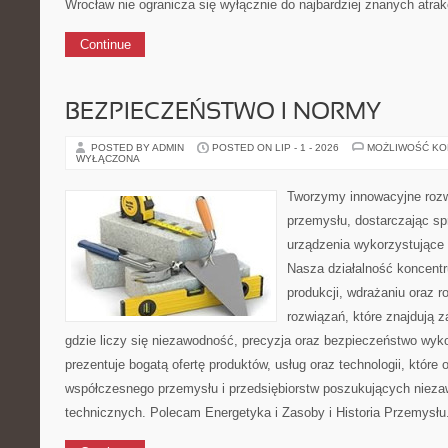
Wrocław nie ogranicza się wyłącznie do najbardziej znanych atrakc
Continue
BEZPIECZEŃSTWO I NORMY
POSTED BY ADMIN
POSTED ON LIP - 1 - 2026
MOŻLIWOŚĆ K
WYŁĄCZONA
Tworzymy innowacyjne rozw
przemysłu, dostarczając s
urządzenia wykorzystujące 
Nasza działalność koncentru
produkcji, wdrażaniu oraz
rozwiązań, które znajdują 
gdzie liczy się niezawodność, precyzja oraz bezpieczeństwo wy
prezentuje bogatą ofertę produktów, usług oraz technologii, które
współczesnego przemysłu i przedsiębiorstw poszukujących niez
technicznych. Polecam Energetyka i Zasoby i Historia Przemysłu