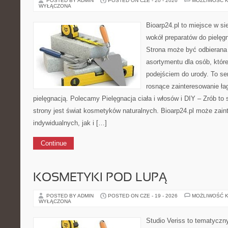
POSTED BY ADMIN
POSTED ON CZE - 20 - 2026
MOŻLIWOŚĆ 
WYŁĄCZONA
Bioarp24.pl to miejsce w sie
wokół preparatów do pielęgna
Strona może być odbierana 
asortymentu dla osób, które
podejściem do urody. To ser
rosnące zainteresowanie ła
pielęgnacją. Polecamy Pielęgnacja ciała i włosów i DIY – Zrób
strony jest świat kosmetyków naturalnych. Bioarp24.pl może zai
indywidualnych, jak i […]
Continue
KOSMETYKI POD LUPĄ
POSTED BY ADMIN
POSTED ON CZE - 19 - 2026
MOŻLIWOŚĆ 
WYŁĄCZONA
Studio Veriss to tematyczn