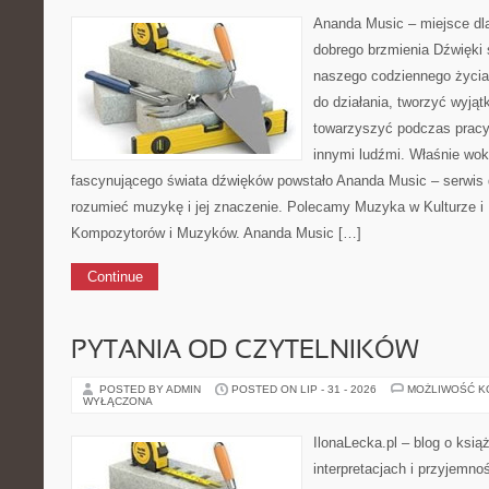
Ananda Music – miejsce dl
dobrego brzmienia Dźwięki 
naszego codziennego życi
do działania, tworzyć wyjąt
towarzyszyć podczas pracy
innymi ludźmi. Właśnie wok
fascynującego świata dźwięków powstało Ananda Music – serwis dl
rozumieć muzykę i jej znaczenie. Polecamy Muzyka w Kulturze i F
Kompozytorów i Muzyków. Ananda Music […]
Continue
PYTANIA OD CZYTELNIKÓW
POSTED BY ADMIN
POSTED ON LIP - 31 - 2026
MOŻLIWOŚĆ 
WYŁĄCZONA
IlonaLecka.pl – blog o ksią
interpretacjach i przyjemnoś