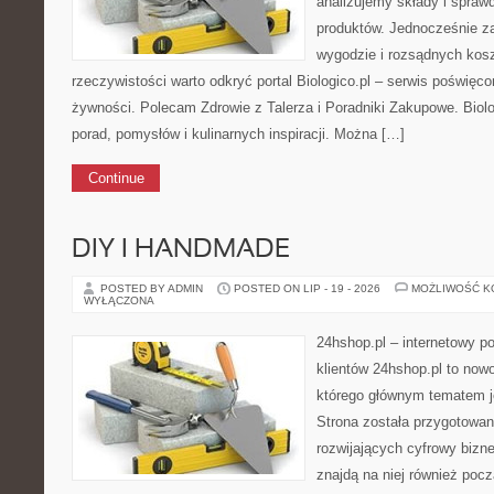
analizujemy składy i spra
produktów. Jednocześnie z
wygodzie i rozsądnych kosz
rzeczywistości warto odkryć portal Biologico.pl – serwis poświęcon
żywności. Polecam Zdrowie z Talerza i Poradniki Zakupowe. Biolo
porad, pomysłów i kulinarnych inspiracji. Można […]
Continue
DIY I HANDMADE
POSTED BY ADMIN
POSTED ON LIP - 19 - 2026
MOŻLIWOŚĆ 
WYŁĄCZONA
24hshop.pl – internetowy p
klientów 24hshop.pl to now
którego głównym tematem j
Strona została przygotowa
rozwijających cyfrowy bizne
znajdą na niej również pocz