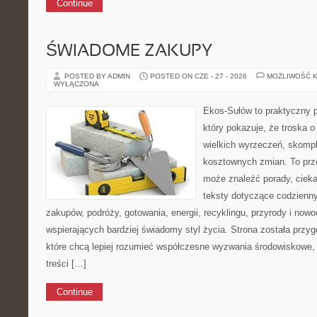
Continue
ŚWIADOME ZAKUPY
POSTED BY ADMIN
POSTED ON CZE - 27 - 2026
MOŻLIWOŚĆ 
WYŁĄCZONA
Ekos-Sułów to praktyczny p
który pokazuje, że troska 
wielkich wyrzeczeń, skompl
kosztownych zmian. To prze
może znaleźć porady, cieka
teksty dotyczące codzienn
zakupów, podróży, gotowania, energii, recyklingu, przyrody i no
wspierających bardziej świadomy styl życia. Strona została przy
które chcą lepiej rozumieć współczesne wyzwania środowiskowe, 
treści […]
Continue