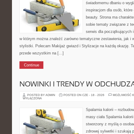
świadomemu dbaniu o wygl
inspiracjom dla osób, które
beauty. Strona ma charakte
sobie tematy związane z te
serwis dla początkujących 
w którym można znaleźć zarówno tematyczne zestawienia, jak i 
stylistki. Polecam Makijaż gwiazd i Stylizacje na każdą okazję. 
przede wszystkim na […]
Continue
NOWINKI I TRENDY W ODCHUDZ
POSTED BY ADMIN
POSTED ON CZE - 18 - 2026
MOŻLIWOŚĆ 
WYŁĄCZONA
Spalarnia kalorii – rozbudo
masy ciała Spalarnia kalorii
stworzony z myślą o osoba
zdrowej sylwetki i szukają 