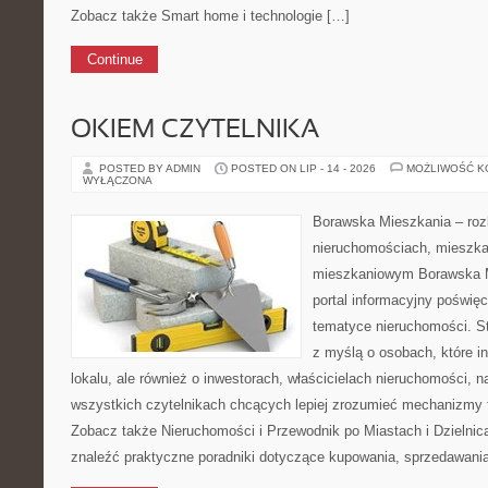
Zobacz także Smart home i technologie […]
Continue
OKIEM CZYTELNIKA
POSTED BY ADMIN
POSTED ON LIP - 14 - 2026
MOŻLIWOŚĆ 
WYŁĄCZONA
Borawska Mieszkania – roz
nieruchomościach, mieszka
mieszkaniowym Borawska Mi
portal informacyjny poświę
tematyce nieruchomości. S
z myślą o osobach, które i
lokalu, ale również o inwestorach, właścicielach nieruchomości, 
wszystkich czytelnikach chcących lepiej zrozumieć mechanizmy 
Zobacz także Nieruchomości i Przewodnik po Miastach i Dzielni
znaleźć praktyczne poradniki dotyczące kupowania, sprzedawani