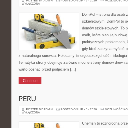
POSTED BY ADMIN
POSTED ON LIP - 9 - 2026
MOŻLIWOŚĆ K
WYŁĄCZONA
DomPol – strona dla osób 
szkieletowymi DomPol to s
domów szkieletowych. To pr
osób, które planują budowę
praktycznych problemach, k
gdy ktoś zaczyna myśleć 
z naturalnego surowca. Polecamy Energooszczędność i Ekologia i I
Tematyka strony obejmuje zarówno mocne strony domów drewnianyc
warto poznać przed podjęciem […]
Continue
PERU
POSTED BY ADMIN
POSTED ON LIP - 6 - 2026
MOŻLIWOŚĆ K
WYŁĄCZONA
Cherrish to różnorodna prze