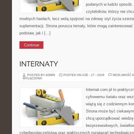
podanych w ludzki sposób. 
czytelników, którzy nie chc
modnych hasłach, lecz wolą spojrzeć na zdrowy styl życia szerze
suplementacji. Strona porusza tematy, które mogą zainteresowa
podstaw, jak i […]
Continue
INTERNATY
POSTED BY ADMIN
POSTED ON CZE - 17 - 2026
MOŻLIWOŚĆ 
WYŁĄCZONA
Internat.com.pl to praktyc
cyfrowemu światu oraz wsz
wiążą się z codziennym ko
Strona może być ciekawym 
chcą uporządkować wiedzę o
bezprzewodowych, światłow
cyberbezpieczeństwa oraz praktycznych rozwiązań technologiczny