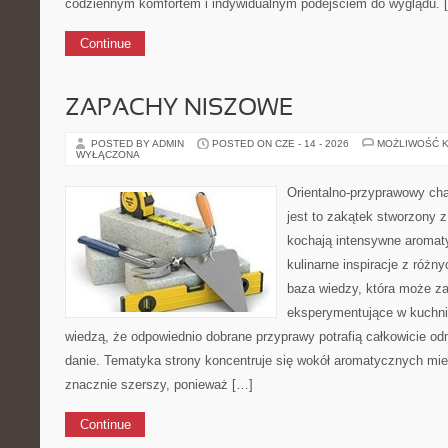
codziennym komfortem i indywidualnym podejściem do wyglądu. 
Continue
ZAPACHY NISZOWE
POSTED BY ADMIN
POSTED ON CZE - 14 - 2026
MOŻLIWOŚĆ 
WYŁĄCZONA
Orientalno-przyprawowy char
jest to zakątek stworzony 
kochają intensywne aromaty
kulinarne inspiracje z różny
baza wiedzy, która może z
eksperymentujące w kuchni,
wiedzą, że odpowiednio dobrane przyprawy potrafią całkowicie od
danie. Tematyka strony koncentruje się wokół aromatycznych miesz
znacznie szerszy, ponieważ […]
Continue