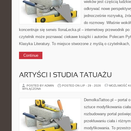
wieków jest częścią ludzkie
odkrywać nowe perspektyw
jednocześnie rozrywką, źró
do rozmowy. Właśnie wokół t
koncentruje się serwis IlonaLecka.pl – internetowy przewodnik po 
czytelnik może poznawać ciekawe książki i autorów. Polecam Pyt
Klasyka Literatury. To miejsce stworzone z myślą o czytelnikach,
Continue
ARTYŚCI I STUDIA TATUAŻU
POSTED BY ADMIN
POSTED ON LIP - 29 - 2026
MOŻLIWOŚĆ 
WYŁĄCZONA
DemolkaTattoo.pl – portal o 
sztuce modyfikowania ciała
rozbudowany portal poświęc
przekłuwaniu ciała i różny
modyfikowania. To przestr