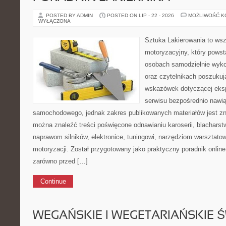
POSTED BY ADMIN
POSTED ON LIP - 22 - 2026
MOŻLIWOŚĆ 
WYŁĄCZONA
Sztuka Lakierowania to wsz
motoryzacyjny, który powst
osobach samodzielnie wyk
oraz czytelnikach poszuku
wskazówek dotyczącej eksp
serwisu bezpośrednio nawią
samochodowego, jednak zakres publikowanych materiałów jest zn
można znaleźć treści poświęcone odnawianiu karoserii, blacharst
naprawom silników, elektronice, tuningowi, narzędziom warsztatow
motoryzacji. Został przygotowany jako praktyczny poradnik onlin
zarówno przed […]
Continue
WEGAŃSKIE I WEGETARIAŃSKIE 