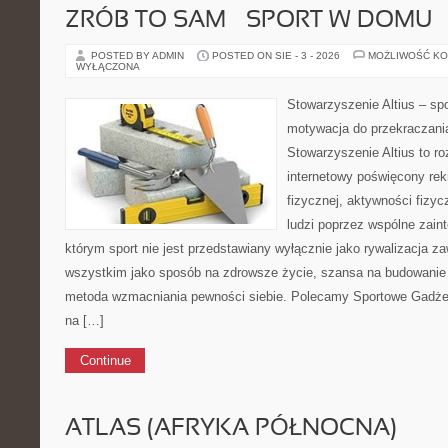
ZRÓB TO SAM – SPORT W DOMU
POSTED BY ADMIN
POSTED ON SIE - 3 - 2026
MOŻLIWOŚĆ K
WYŁĄCZONA
Stowarzyszenie Altius – sp
motywacja do przekraczani
Stowarzyszenie Altius to r
internetowy poświęcony rek
fizycznej, aktywności fizyc
ludzi poprzez wspólne zain
którym sport nie jest przedstawiany wyłącznie jako rywalizacja 
wszystkim jako sposób na zdrowsze życie, szansa na budowanie w
metoda wzmacniania pewności siebie. Polecamy Sportowe Gadżet
na […]
Continue
ATLAS (AFRYKA PÓŁNOCNA)