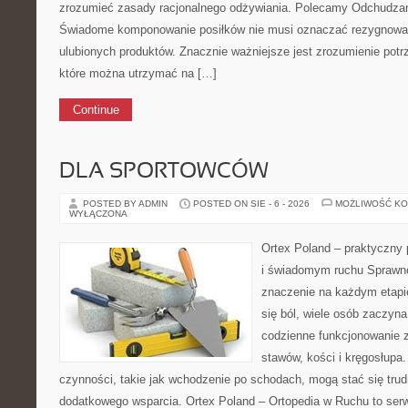
zrozumieć zasady racjonalnego odżywiania. Polecamy Odchudzan
Świadome komponowanie posiłków nie musi oznaczać rezygnowa
ulubionych produktów. Znacznie ważniejsze jest zrozumienie pot
które można utrzymać na […]
Continue
DLA SPORTOWCÓW
POSTED BY ADMIN
POSTED ON SIE - 6 - 2026
MOŻLIWOŚĆ K
WYŁĄCZONA
Ortex Poland – praktyczny po
i świadomym ruchu Sprawn
znaczenie na każdym etapie
się ból, wiele osób zaczyn
codzienne funkcjonowanie 
stawów, kości i kręgosłupa.
czynności, takie jak wchodzenie po schodach, mogą stać się trud
dodatkowego wsparcia. Ortex Poland – Ortopedia w Ruchu to ser