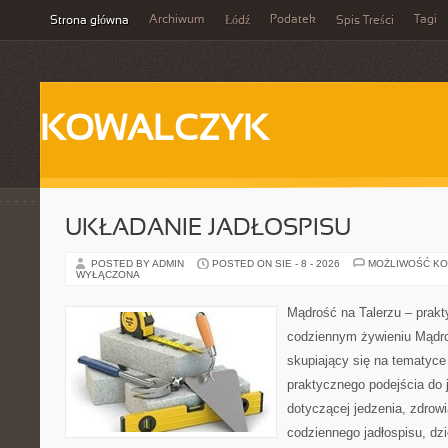
Archiwum
Podatek
Tagi
Strona główna
Łódź
Spis Treści
KOWALCZYK
UKŁADANIE JADŁOSPISU
POSTED BY ADMIN
POSTED ON SIE - 8 - 2026
MOŻLIWOŚĆ K
WYŁĄCZONA
Mądrość na Talerzu – prakt
codziennym żywieniu Mądro
skupiający się na tematyce 
praktycznego podejścia do 
dotyczącej jedzenia, zdrow
codziennego jadłospisu, dzi