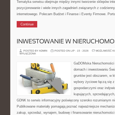
Tematyka serwisu obejmuje między innymi tworzenie sklepów inte
pozycjonowanie i wiele innych zagadnień związanych z codzien
internetowego. Polecam Budżet i Finanse i Eventy Firmowe. Porta
Continue
INWESTOWANIE W NIERUCHOMO
POSTED BY ADMIN
POSTED ON LIP - 15 - 2026
MOŻLIWOŚĆ 
WYŁĄCZONA
GaDOMska Nieruchomości –
domach i inwestowaniu Świ
gruntów jest obszarem, w 
wybory życiowe łączą się z
gospodarczymi oraz indywi
kupujących, sprzedających, 
GDNK to serwis informacyjny poświęcony szeroko rozumianym n
Publikowane materiały pomagają poznać najważniejsze mechaniz
zakup, sprzedaż, wynajem, budowę i finansowanie nieruchomości 