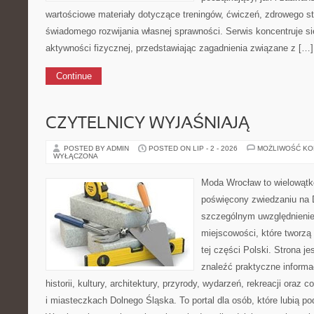
wartościowe materiały dotyczące treningów, ćwiczeń, zdrowego st
świadomego rozwijania własnej sprawności. Serwis koncentruje s
aktywności fizycznej, przedstawiając zagadnienia związane z […]
Continue
CZYTELNICY WYJAŚNIAJĄ
POSTED BY ADMIN
POSTED ON LIP - 2 - 2026
MOŻLIWOŚĆ K
WYŁĄCZONA
Moda Wrocław to wielowątk
poświęcony zwiedzaniu na 
szczególnym uwzględnieni
miejscowości, które tworzą
tej części Polski. Strona j
znaleźć praktyczne informa
historii, kultury, architektury, przyrody, wydarzeń, rekreacji oraz
i miasteczkach Dolnego Śląska. To portal dla osób, które lubią 