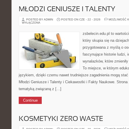
MŁODZI GENIUSZE I TALENTY
POSTED BY ADMIN
POSTED ON CZE - 22 - 2026
MOŻLIWOŚĆ 
WYŁĄCZONA
zsbelecin.edu.pl to wartośc
który skupia się na dziejac
przygotowana z myślą o os
fascynujące historie ludzi, 
wynalazków, które zmieniły
To miejsce, w którym eduka
językiem, dzięki czemu nawet trudniejsze zagadnienia mogą stać
Młodzi Geniusze i Talenty i Ciekawostki i Fakty Naukowe. Stron
tematyką związaną z […]
Continue
KOSMETYKI ZERO WASTE