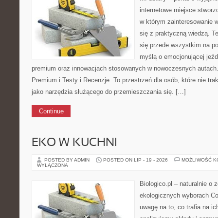
internetowe miejsce stwor
w którym zainteresowanie 
się z praktyczną wiedzą. T
się przede wszystkim na p
myślą o emocjonującej jeźd
premium oraz innowacjach stosowanych w nowoczesnych autach
Premium i Testy i Recenzje. To przestrzeń dla osób, które nie tr
jako narzędzia służącego do przemieszczania się. […]
Continue
EKO W KUCHNI
POSTED BY ADMIN
POSTED ON LIP - 19 - 2026
MOŻLIWOŚĆ 
WYŁĄCZONA
Biologico.pl – naturalnie o 
ekologicznych wyborach Co
uwagę na to, co trafia na ic