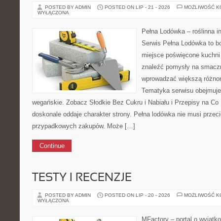
POSTED BY ADMIN
POSTED ON LIP - 21 - 2026
MOŻLIWOŚĆ 
WYŁĄCZONA
Pełna Lodówka – roślinna i
Serwis Pełna Lodówka to bo
miejsce poświęcone kuchni 
znaleźć pomysły na smaczn
wprowadzać większą różno
Tematyka serwisu obejmuje
wegańskie. Zobacz Słodkie Bez Cukru i Nabiału i Przepisy na Co
doskonale oddaje charakter strony. Pełna lodówka nie musi prze
przypadkowych zakupów. Może […]
Continue
TESTY I RECENZJE
POSTED BY ADMIN
POSTED ON LIP - 20 - 2026
MOŻLIWOŚĆ 
WYŁĄCZONA
MFactory – portal o wyjątk