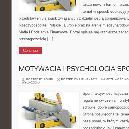
także nowym formom przest
temat w sposób edukacyjny,
przedstawieniu zjawisk związanych z działalnością zorganizowan
Rzeczypospolitej Polskiej, Europie oraz na arenie międzynarodo
Mafia i Podziemie Finansowe. Portal opisuje najważniejsze zagad
przestępczością […]
Continue
MOTYWACJA I PSYCHOLOGIA SP
POSTED BY ADMIN
POSTED ON LIP - 4 - 2026
MOŻLIWOŚĆ K
WYŁĄCZONA
Sport i aktywność fizyczna 
regularne ćwiczenia. To sty
zdrowie, dobre samopoczuci
Strona poświęcona tej tem
bazę porad, w którym każdy
początkujący, jak i zaawa