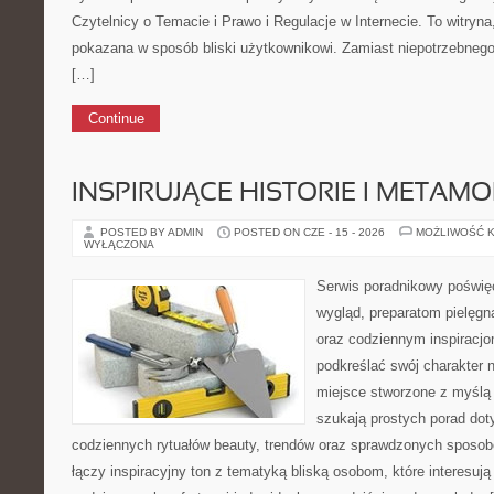
Czytelnicy o Temacie i Prawo i Regulacje w Internecie. To witryna
pokazana w sposób bliski użytkownikowi. Zamiast niepotrzebnego
[…]
Continue
INSPIRUJĄCE HISTORIE I METAM
POSTED BY ADMIN
POSTED ON CZE - 15 - 2026
MOŻLIWOŚĆ 
WYŁĄCZONA
Serwis poradnikowy poświęc
wygląd, preparatom pielęgn
oraz codziennym inspiracjo
podkreślać swój charakter n
miejsce stworzone z myślą 
szukają prostych porad dot
codziennych rytuałów beauty, trendów oraz sprawdzonych sposob
łączy inspiracyjny ton z tematyką bliską osobom, które interesują