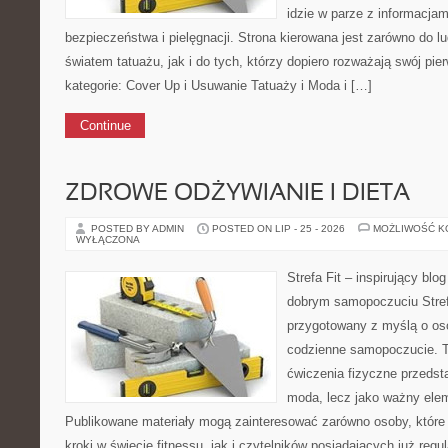
idzie w parze z informacja
bezpieczeństwa i pielęgnacji. Strona kierowana jest zarówno do l
światem tatuażu, jak i do tych, którzy dopiero rozważają swój pi
kategorie: Cover Up i Usuwanie Tatuaży i Moda i […]
Continue
ZDROWE ODŻYWIANIE I DIETA
POSTED BY ADMIN
POSTED ON LIP - 25 - 2026
MOŻLIWOŚĆ 
WYŁĄCZONA
Strefa Fit – inspirujący blo
dobrym samopoczuciu Strefa
przygotowany z myślą o os
codzienne samopoczucie. T
ćwiczenia fizyczne przedst
moda, lecz jako ważny ele
Publikowane materiały mogą zainteresować zarówno osoby, które 
kroki w świecie fitnessu, jak i czytelników posiadających już regu