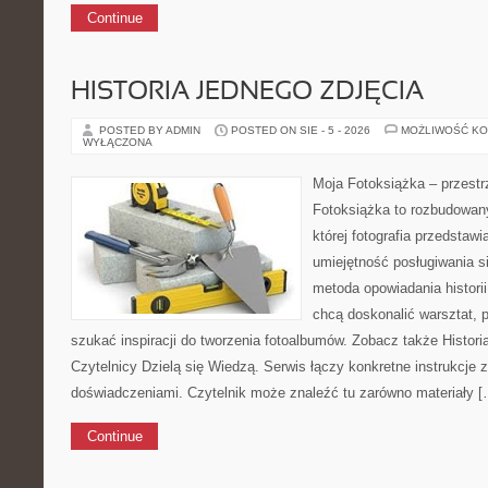
Continue
HISTORIA JEDNEGO ZDJĘCIA
POSTED BY ADMIN
POSTED ON SIE - 5 - 2026
MOŻLIWOŚĆ K
WYŁĄCZONA
Moja Fotoksiążka – przestr
Fotoksiążka to rozbudowany
której fotografia przedstawia
umiejętność posługiwania s
metoda opowiadania historii
chcą doskonalić warsztat, 
szukać inspiracji do tworzenia fotoalbumów. Zobacz także Histori
Czytelnicy Dzielą się Wiedzą. Serwis łączy konkretne instrukcje z
doświadczeniami. Czytelnik może znaleźć tu zarówno materiały [
Continue