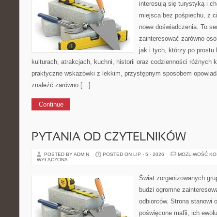
interesują się turystyką i 
miejsca bez pośpiechu, z c
nowe doświadczenia. To ser
zainteresować zarówno osob
jak i tych, którzy po prostu
kulturach, atrakcjach, kuchni, historii oraz codzienności różnych 
praktyczne wskazówki z lekkim, przystępnym sposobem opowiad
znaleźć zarówno […]
Continue
PYTANIA OD CZYTELNIKÓW
POSTED BY ADMIN
POSTED ON LIP - 5 - 2026
MOŻLIWOŚĆ K
WYŁĄCZONA
Świat zorganizowanych grup
budzi ogromne zainteresowa
odbiorców. Strona stanowi 
poświęcone mafii, ich ewolu