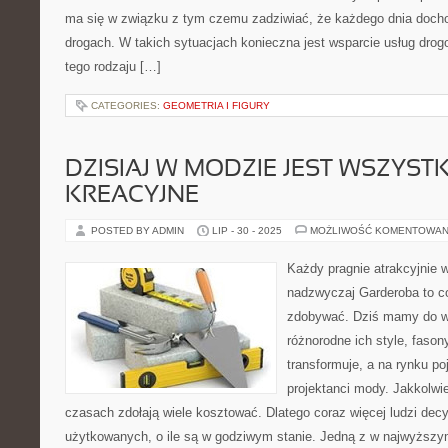
ma się w związku z tym czemu zadziwiać, że każdego dnia docho
drogach. W takich sytuacjach konieczna jest wsparcie usług drog
tego rodzaju […]
CATEGORIES:
GEOMETRIA I FIGURY
DZISIAJ W MODZIE JEST WSZYST
KREACYJNE
POSTED BY ADMIN
LIP - 30 - 2025
MOŻLIWOŚĆ KOMENTOWAN
Każdy pragnie atrakcyjnie 
nadzwyczaj Garderoba to co
zdobywać. Dziś mamy do wy
różnorodne ich style, fason
transformuje, a na rynku po
projektanci mody. Jakkolwi
czasach zdołają wiele kosztować. Dlatego coraz więcej ludzi dec
użytkowanych, o ile są w godziwym stanie. Jedną z w najwyższ