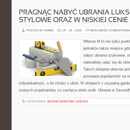
PRAGNĄC NABYĆ UBRANIA LUK
STYLOWE ORAZ W NISKIEJ CENIE
POSTED BY ADMIN
LIP - 30 - 2025
MOŻLIWOŚĆ KOMENTOWAN
Własne M to nie tylko punkt 
jednakże także miejsce gd
nabyć ubrania szykowne, st
należałoby udać się do skl
Takich sklepów obecnie jest
przeważa popularność na n
indywidualność, o ile chodzi o ubiór. W sklepach z używaną gard
znanych projektantów, co zachęca wiele osób. Ubrania w Second
CATEGORIES:
BEZPIECZEŃSTWO DZIECKA