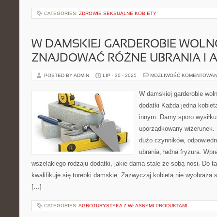
CATEGORIES:
ZDROWIE SEKSUALNE KOBIETY
W DAMSKIEJ GARDEROBIE WOLN
ZNAJDOWAĆ RÓŻNE UBRANIA I 
POSTED BY ADMIN
LIP - 30 - 2025
MOŻLIWOŚĆ KOMENTOWAN
W damskiej garderobie woln
dodatki Każda jedna kobieta
innym. Damy sporo wysiłku 
uporządkowany wizerunek. 
dużo czynników, odpowiedn
ubrania, ładna fryzura. Wp
wszelakiego rodzaju dodatki, jakie dama stale ze sobą nosi. Do t
kwalifikuje się torebki damskie. Zazwyczaj kobieta nie wyobraża 
[…]
CATEGORIES:
AGROTURYSTYKA Z WŁASNYMI PRODUKTAMI