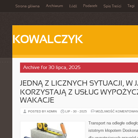
Archiwum
Podatek
Tagi
Strona główna
Łódź
Spis Treści
KOWALCZYK
Archive for 30 lipca, 2025
JEDNĄ Z LICZNYCH SYTUACJI, W J
KORZYSTAJĄ Z USŁUG WYPOŻYCZ
WAKACJE
POSTED BY ADMIN
LIP - 30 - 2025
MOŻLIWOŚĆ KOMENTOWAN
Transport na odległe odległ
istotnym kłopotem Doskon
dla wypatrujących przygód w