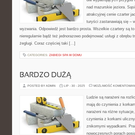
nad mazurskie jeziora. Sąsi
atrakcyjnej cenie czarter ja
turyści zastanawiają się – 
wyzwania. Odpowiedź jest bardzo prosta. Wszelkie czartery są t
nieregularnie bądź też jednorazowo podejmować usługi z obrębu tr
żeglugi. Coraz częściej taki […]
CATEGORIES:
ZABIEGI SPA W DOMU
BARDZO DUŻĄ
POSTED BY ADMIN
LIP - 30 - 2025
MOŻLIWOŚĆ KOMENTOWAN
Ludzie są narażeni na rozli
mają do czynienia z korka
narażeni na różne sytuacje
czynienia z korkami uliczn
znikomymi wypadkami. Pra
nowoczesnych porach posi