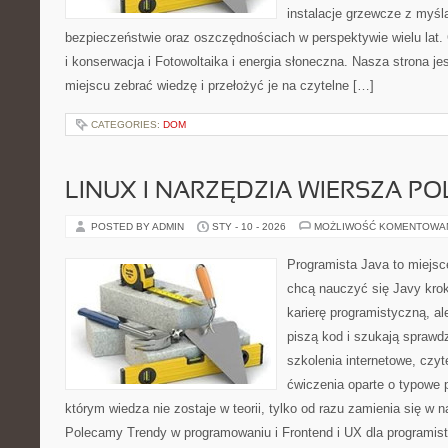
instalacje grzewcze z myśl
bezpieczeństwie oraz oszczędnościach w perspektywie wielu lat. 
i konserwacja i Fotowoltaika i energia słoneczna. Nasza strona je
miejscu zebrać wiedzę i przełożyć je na czytelne […]
CATEGORIES:
DOM
LINUX I NARZĘDZIA WIERSZA P
POSTED BY ADMIN
STY - 10 - 2026
MOŻLIWOŚĆ KOMENTOWA
Programista Java to miejsc
chcą nauczyć się Javy krok
karierę programistyczną, ale
piszą kod i szukają spraw
szkolenia internetowe, czyt
ćwiczenia oparte o typowe p
którym wiedza nie zostaje w teorii, tylko od razu zamienia się w
Polecamy Trendy w programowaniu i Frontend i UX dla programis