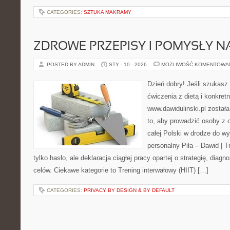
CATEGORIES:
SZTUKA MAKRAMY
ZDROWE PRZEPISY I POMYSŁY NA
POSTED BY ADMIN
STY - 10 - 2026
MOŻLIWOŚĆ KOMENTOWA
Dzień dobry! Jeśli szukasz 
ćwiczenia z dietą i konkret
www.dawidulinski.pl został
to, aby prowadzić osoby z o
całej Polski w drodze do wy
personalny Piła – Dawid | Tre
tylko hasło, ale deklaracja ciągłej pracy opartej o strategię, dia
celów. Ciekawe kategorie to Trening interwałowy (HIIT) […]
CATEGORIES:
PRIVACY BY DESIGN & BY DEFAULT