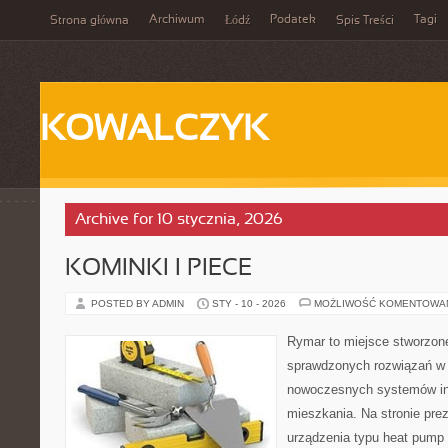
Archiwum
Podatek
Tagi
Strona główna
Łódź
Spis Treści
KOWALCZYK
Archive for 10 stycznia, 2026
KOMINKI I PIECE
POSTED BY ADMIN
STY - 10 - 2026
MOŻLIWOŚĆ KOMENTOWA
Rymar to miejsce stworzone
sprawdzonych rozwiązań w 
nowoczesnych systemów ins
mieszkania. Na stronie pre
urządzenia typu heat pump 