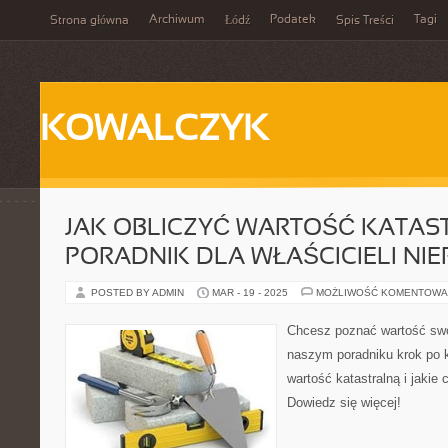
Archiwum
Podatek
Tagi
Strona główna
Łódź
Spis Treści
KOWALCZYK
JAK OBLICZYĆ WARTOŚĆ KATAST
PORADNIK DLA WŁAŚCICIELI NI
POSTED BY ADMIN
MAR - 19 - 2025
MOŻLIWOŚĆ KOMENTOWA
Chcesz poznać wartość sw
naszym poradniku krok po k
wartość katastralną i jakie 
Dowiedz się więcej!