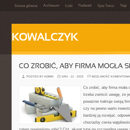
Archiwum
Podatek
Tagi
Strona główna
Łódź
Spis Treści
KOWALCZYK
CO ZROBIĆ, ABY FIRMA MOGŁA S
POSTED BY ADMIN
GRU - 22 - 2025
MOŻLIWOŚĆ KOMENTOWA
Co zrobić, aby firma miała 
trzeba zwrócić uwagę, że je
poważnie traktuje swoją fir
czy na pewno warto inwest
bardziej ją rozwijać, odpow
chociażby cienia wątpliwośc
zatem powinniśmy robić? Cóż, akurat tutaj na szczególną uwagę z