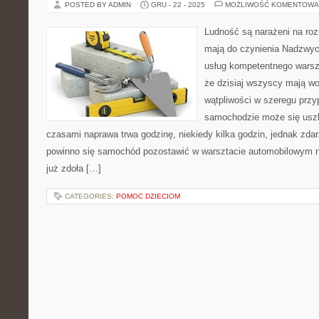
POSTED BY ADMIN
GRU - 22 - 2025
MOŻLIWOŚĆ KOMENTOWA
Ludność są narażeni na roz
mają do czynienia Nadzwycz
usług kompetentnego wars
że dzisiaj wszyscy mają woz
wątpliwości w szeregu przy
samochodzie może się uszk
czasami naprawa trwa godzinę, niekiedy kilka godzin, jednak zdarz
powinno się samochód pozostawić w warsztacie automobilowym na
już zdoła […]
CATEGORIES:
POMOC DZIECIOM