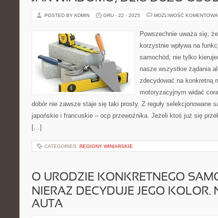
POSTED BY ADMIN
GRU - 22 - 2025
MOŻLIWOŚĆ KOMENTOWA
Powszechnie uważa się, że p
korzystnie wpływa na funk
samochód, nie tylko kieruj
nasze wszystkie żądania al
zdecydować na konkretną m
motoryzacyjnym widać cora
dobór nie zawsze staje się taki prosty. Z reguły selekcjonowane
japońskie i francuskie – ocp przewoźnika. Jeżeli ktoś już się prz
[…]
CATEGORIES:
REGIONY WINIARSKIE
O URODZIE KONKRETNEGO SA
NIERAZ DECYDUJE JEGO KOLOR. 
AUTA