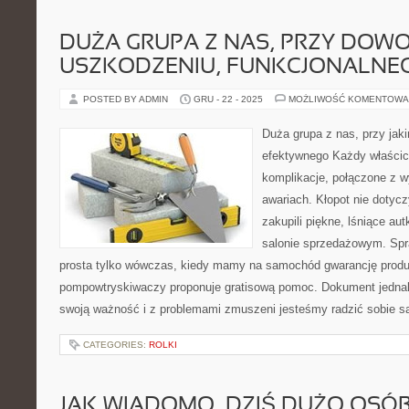
DUŻA GRUPA Z NAS, PRZY DOW
USZKODZENIU, FUNKCJONALNE
POSTED BY ADMIN
GRU - 22 - 2025
MOŻLIWOŚĆ KOMENTOWA
Duża grupa z nas, przy jak
efektywnego Każdy właścici
komplikacje, połączone z 
awariach. Kłopot nie dotycz
zakupili piękne, lśniące au
salonie sprzedażowym. Spra
prosta tylko wówczas, kiedy mamy na samochód gwarancję pro
pompowtryskiwaczy proponuje gratisową pomoc. Dokument jednak
swoją ważność i z problemami zmuszeni jesteśmy radzić sobie s
CATEGORIES:
ROLKI
JAK WIADOMO, DZIŚ DUŻO OSÓ