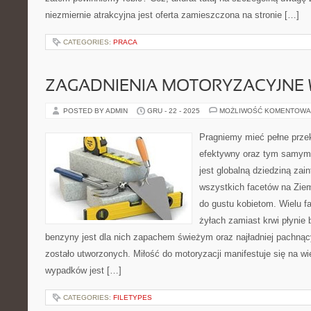
niezmiernie atrakcyjna jest oferta zamieszczona na stronie […]
CATEGORIES:
PRACA
ZAGADNIENIA MOTORYZACYJNE 
POSTED BY ADMIN
GRU - 22 - 2025
MOŻLIWOŚĆ KOMENTOWA
Pragniemy mieć pełne przek
efektywny oraz tym samym
jest globalną dziedziną zai
wszystkich facetów na Ziemi
do gustu kobietom. Wielu fa
żyłach zamiast krwi płynie
benzyny jest dla nich zapachem świeżym oraz najładniej pachnąc
zostało utworzonych. Miłość do motoryzacji manifestuje się na w
wypadków jest […]
CATEGORIES:
FILETYPES