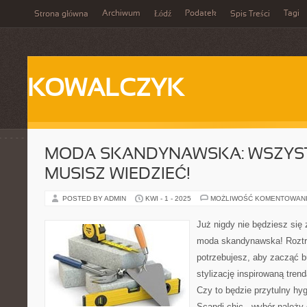
Archiwum
Podatek
Tagi
Strona główna
Łódź
Spis Treści
KOWALCZYK
MODA SKANDYNAWSKA: WSZYS
MUSISZ WIEDZIEĆ!
POSTED BY ADMIN
KWI - 1 - 2025
MOŻLIWOŚĆ KOMENTOWAN
Już nigdy nie będziesz się z
moda skandynawska! Rozt
potrzebujesz, aby zacząć 
stylizację inspirowaną tren
Czy to będzie przytulny hy
Scandi-chic - wybór należy 