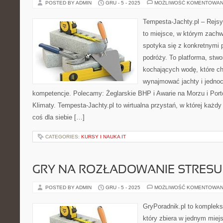
POSTED BY ADMIN
GRU - 5 - 2025
MOŻLIWOŚĆ KOMENTOWAN
Tempesta-Jachty.pl – Rejsy
to miejsce, w którym zachw
spotyka się z konkretnymi p
podróży. To platforma, stw
kochających wodę, które c
wynajmować jachty i jednoc
kompetencje. Polecamy: Żeglarskie BHP i Awarie na Morzu i Por
Klimaty. Tempesta-Jachty.pl to wirtualna przystań, w której każd
coś dla siebie […]
CATEGORIES:
KURSY I NAUKA IT
GRY NA ROZŁADOWANIE STRESU
POSTED BY ADMIN
GRU - 5 - 2025
MOŻLIWOŚĆ KOMENTOWAN
GryPoradnik.pl to komplek
który zbiera w jednym miejs