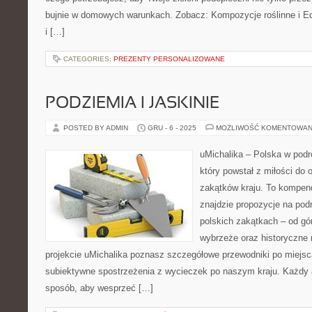
bujnie w domowych warunkach. Zobacz: Kompozycje roślinne i Ed
i […]
CATEGORIES:
PREZENTY PERSONALIZOWANE
PODZIEMIA I JASKINIE
POSTED BY ADMIN
GRU - 6 - 2025
MOŻLIWOŚĆ KOMENTOWAN
uMichalika – Polska w podró
który powstał z miłości do
zakątków kraju. To kompen
znajdzie propozycje na pod
polskich zakątkach – od gór
wybrzeże oraz historyczne 
projekcie uMichalika poznasz szczegółowe przewodniki po miejsc
subiektywne spostrzeżenia z wycieczek po naszym kraju. Każdy ar
sposób, aby wesprzeć […]