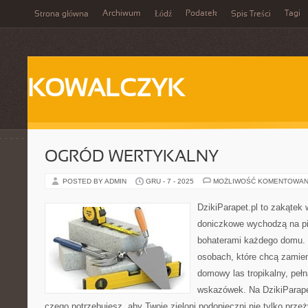
Archiwum
Podatek
Tagi
Strona główna
Łódź
Spis Treści
KOWALCZYK
OGRÓD WERTYKALNY
POSTED BY ADMIN
GRU - 7 - 2025
MOŻLIWOŚĆ KOMENTOWAN
DzikiParapet.pl to zakątek 
doniczkowe wychodzą na pie
bohaterami każdego domu. 
osobach, które chcą zamien
domowy las tropikalny, pełn
wskazówek. Na DzikiParape
czego potrzebujesz, aby Twoje zieloni podopieczni nie tylko przeż