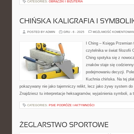
CATEGORIES:
OBRĄCZKI I BIŻUTERIA
CHIŃSKA KALIGRAFIA I SYMBOL
POSTED BY ADMIN
GRU - 6 - 2025
MOŻLIWOŚĆ KOMENTOWAN
I Ching – Księga Przemian 
czytelnika w świat filozofii 
Ching spotyka się z nowocze
znaków staje się codzien
podejmowaniu decyzji. Polec
Kuchnia chińska. Na tej plat
pokazywany nie jako tajemniczy relikt, lecz jako żywy system do
Znajdziesz tu interpretacje heksagramów, wyjaśnienia symboli, a 
CATEGORIES:
PSIE PODRÓŻE I AKTYWNOŚCI
ŻEGLARSTWO SPORTOWE