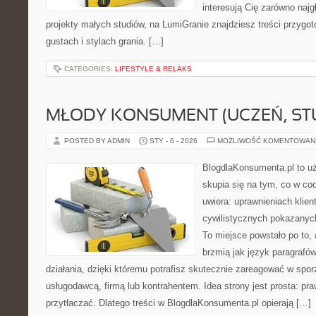
interesują Cię zarówno najgł
projekty małych studiów, na LumiGranie znajdziesz treści przygo
gustach i stylach grania. […]
CATEGORIES:
LIFESTYLE & RELAKS
MŁODY KONSUMENT (UCZEŃ, ST
POSTED BY ADMIN
STY - 6 - 2026
MOŻLIWOŚĆ KOMENTOWAN
BlogdlaKonsumenta.pl to uż
skupia się na tym, co w co
uwiera: uprawnieniach klien
cywilistycznych pokazanych
To miejsce powstało po to, 
brzmią jak język paragrafó
działania, dzięki któremu potrafisz skutecznie zareagować w spo
usługodawcą, firmą lub kontrahentem. Idea strony jest prosta: p
przytłaczać. Dlatego treści w BlogdlaKonsumenta.pl opierają […]