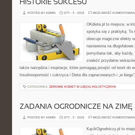
HISTORIE SUKCESU
POSTED BY ADMIN
STY - 5 - 2026
MOŻLIWOŚĆ KOMENTOWAN
OKdieta.pl to miejsce, w 
spotyka się z praktyką. To n
obiecuje magiczne efekty w 
nastawiona na długofalowe 
pomyślana tak, aby każdy, 
znaleźć przydatne wskazów
także narzędzia i inspiracje, które pomagają przejść od teorii do
Insulinooporność i cukrzyca i Dieta dla zapracowanych i „w biegu
CATEGORIES:
ZDROWIE KOBIET W UJĘCIU HOLISTYCZNYM
ZADANIA OGRODNICZE NA ZIMĘ
POSTED BY ADMIN
STY - 5 - 2026
MOŻLIWOŚĆ KOMENTOWAN
KącikOgrodniczy.pl to miej