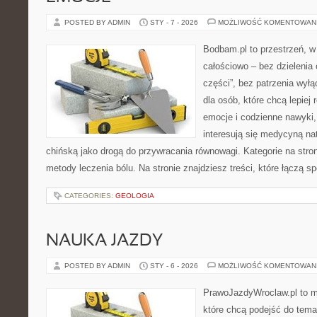
POSTED BY ADMIN
STY - 7 - 2026
MOŻLIWOŚĆ KOMENTOWAN
Bodbam.pl to przestrzeń, w 
całościowo – bez dzielenia 
części”, bez patrzenia wyłą
dla osób, które chcą lepiej
emocje i codzienne nawyki, 
interesują się medycyną na
chińską jako drogą do przywracania równowagi. Kategorie na stroni
metody leczenia bólu. Na stronie znajdziesz treści, które łączą s
CATEGORIES:
GEOLOGIA
NAUKA JAZDY
POSTED BY ADMIN
STY - 6 - 2026
MOŻLIWOŚĆ KOMENTOWAN
PrawoJazdyWroclaw.pl to m
które chcą podejść do tema