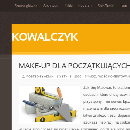
Archiwum
Podatek
Tagi
Strona główna
Łódź
Spis Treści
KOWALCZYK
MAKE-UP DLA POCZĄTKUJĄCYC
POSTED BY ADMIN
STY - 8 - 2026
MOŻLIWOŚĆ KOMENTOWAN
Jak Się Malować to platfor
osobach, które chcą rozwi
przystępny. Ten serwis łąc
materiałami dla średnioza
łatwo znaleźć treści dopaso
szukasz inspiracji na codzi
wyjście albo chcesz po prostu lepiej zrozumieć, co działa przy Two