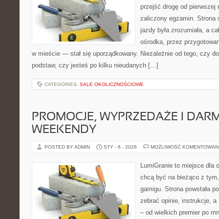
przejść drogę od pierwszej 
zaliczony egzamin. Strona 
jazdy była zrozumiała, a c
ośrodka, przez przygotowani
w mieście — stał się uporządkowany. Niezależnie od tego, czy d
podstaw, czy jesteś po kilku nieudanych […]
CATEGORIES:
SALE OKOLICZNOŚCIOWE
PROMOCJE, WYPRZEDAŻE I DA
WEEKENDY
POSTED BY ADMIN
STY - 6 - 2026
MOŻLIWOŚĆ KOMENTOWAN
LumiGranie to miejsce dla o
chcą być na bieżąco z tym, 
gamigu. Strona powstała po
zebrać opinie, instrukcje, 
– od wielkich premier po mni