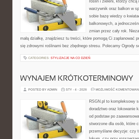
roślin i zieleni, którzy chcą
warzywnik oraz balkon w sp
sobie bazę wiedzy o kwiata
balkonowych, a jednocześni
zmian przez cały rok. Niez
małą działkę, znajdziesz tu treści, które pomogą Ci zaplanować p
się zdrowymi roślinami bez zbędnego stresu. Polecamy Ogrody s
CATEGORIES:
STYLIZACJE NA CO DZIEŃ
WYNAJEM KRÓTKOTERMINOWY
POSTED BY ADMIN
STY - 4 - 2026
MOŻLIWOŚĆ KOMENTOWAN
RSGN.pl to kompleksowy se
doradztwo oraz lokowanie k
od podstaw po zaawansowan
stworzone dla osób, które
przemyślane decyzje: czy t
lokum, czy przy rozszerzani