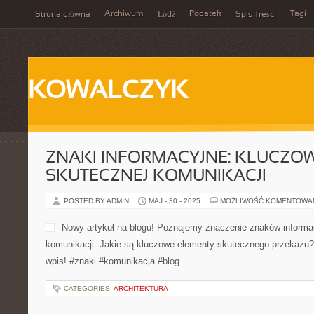
Archiwum
Podatek
Tagi
Strona główna
Łódź
Spis Treści
KOWALCZYK
ZNAKI INFORMACYJNE: KLUCZO
SKUTECZNEJ KOMUNIKACJI
POSTED BY ADMIN
MAJ - 30 - 2025
MOŻLIWOŚĆ KOMENTOWA
Nowy artykuł na blogu! Poznajemy znaczenie znaków informa
komunikacji. Jakie są kluczowe elementy skutecznego przekazu
wpis! #znaki #komunikacja #blog
CATEGORIES:
ARCHITEKTURA