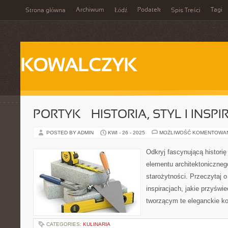
Archiwum
Podatek
Tagi
Strona główna
Łódź
Spis Treści
KOWALCZYK
PORTYK – HISTORIA, STYL I INSPI
POSTED BY ADMIN
KWI - 26 - 2025
MOŻLIWOŚĆ KOMENTOWA
Odkryj fascynującą histori
elementu architektoniczneg
starożytności. Przeczytaj o
inspiracjach, jakie przyświ
tworzącym te eleganckie ko
CATEGORIES:
KULINARIA