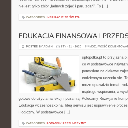
nie jest tylko zbiór „ładnych zdjęć i paru zdań”. To […]
CATEGORIES:
INSPIRACJE ZE ŚWIATA
EDUKACJA FINANSOWA I PRZED
POSTED BY ADMIN
STY - 11 - 2026
MOŻLIWOŚĆ KOMENTOWA
sptopolka.pl to przyjazna 
co w podstawówce najważni
pomysłom na ciekawe zajęc
codziennym uczeniu się. T
może sprawdzić temat, rod
mądrego wspierania, a wych
gotowe do użycia na lekcji i poza nią. Polecamy Rozwijanie komp
Edukacja wczesnoszkolna. Ideą serwisu jest usprawnienie procesu
i logiczny. W podstawówce […]
CATEGORIES:
PORADNIK PERFUMERYJNY