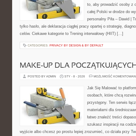
to, aby prowadzić osoby z o
całej Polski w drodze do wy
personalny Piła – Dawid | Tre
tylko hasło, ale deklaracja ciągłej pracy opartej o strategię, dia
celów. Ciekawe kategorie to Trening interwałowy (HIIT) […]
CATEGORIES:
PRIVACY BY DESIGN & BY DEFAULT
MAKE-UP DLA POCZĄTKUJĄCYC
POSTED BY ADMIN
STY - 8 - 2026
MOŻLIWOŚĆ KOMENTOWAN
Jak Się Malować to platfor
osobach, które chcą rozwi
przystępny. Ten serwis łąc
materiałami dla średnioza
łatwo znaleźć treści dopaso
szukasz inspiracji na codzi
wyjście albo chcesz po prostu lepiej zrozumieć, co działa przy Two