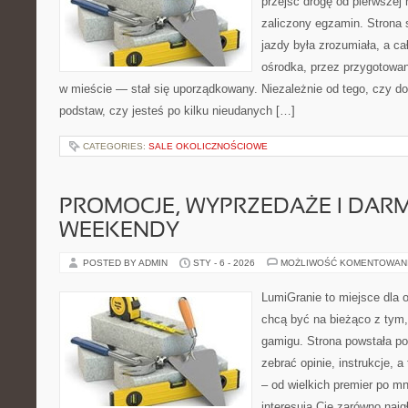
przejść drogę od pierwszej 
zaliczony egzamin. Strona 
jazdy była zrozumiała, a c
ośrodka, przez przygotowani
w mieście — stał się uporządkowany. Niezależnie od tego, czy d
podstaw, czy jesteś po kilku nieudanych […]
CATEGORIES:
SALE OKOLICZNOŚCIOWE
PROMOCJE, WYPRZEDAŻE I DA
WEEKENDY
POSTED BY ADMIN
STY - 6 - 2026
MOŻLIWOŚĆ KOMENTOWAN
LumiGranie to miejsce dla o
chcą być na bieżąco z tym, 
gamigu. Strona powstała po
zebrać opinie, instrukcje, 
– od wielkich premier po mni
interesują Cię zarówno najgł