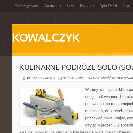
Archiwum
Podatek
Tagi
Strona główna
Łódź
Spis Treści
KOWALCZYK
KULINARNE PODRÓŻE SOLO (SOL
POSTED BY ADMIN
STY - 11 - 2026
MOŻLIWOŚĆ KOMENTOWA
Witamy w miejscu, które po
i chęci odkrywania. Ten bl
przewodnik po restauracjac
miejscach, do których prowa
poznawać nowe knajpy, cen
czytać o jedzeniu w sposób 
idealnie. Nowości na stronie to Restauracje Rodzinne i z Dziećmi 