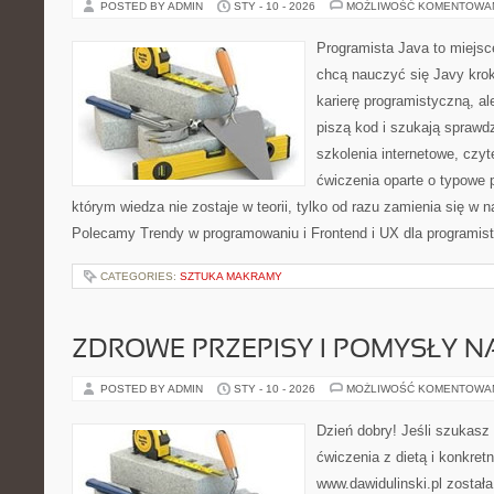
POSTED BY ADMIN
STY - 10 - 2026
MOŻLIWOŚĆ KOMENTOWA
Programista Java to miejsc
chcą nauczyć się Javy krok
karierę programistyczną, ale
piszą kod i szukają spraw
szkolenia internetowe, czyt
ćwiczenia oparte o typowe p
którym wiedza nie zostaje w teorii, tylko od razu zamienia się w
Polecamy Trendy w programowaniu i Frontend i UX dla programis
CATEGORIES:
SZTUKA MAKRAMY
ZDROWE PRZEPISY I POMYSŁY NA
POSTED BY ADMIN
STY - 10 - 2026
MOŻLIWOŚĆ KOMENTOWA
Dzień dobry! Jeśli szukasz 
ćwiczenia z dietą i konkret
www.dawidulinski.pl został