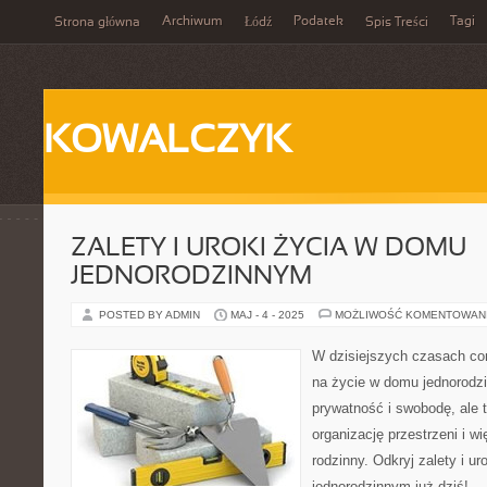
Archiwum
Podatek
Tagi
Strona główna
Łódź
Spis Treści
KOWALCZYK
ZALETY I UROKI ŻYCIA W DOMU
JEDNORODZINNYM
POSTED BY ADMIN
MAJ - 4 - 2025
MOŻLIWOŚĆ KOMENTOWAN
W dzisiejszych czasach cor
na życie w domu jednorodzi
prywatność i swobodę, ale 
organizację przestrzeni i w
rodzinny. Odkryj zalety i u
jednorodzinnym już dziś!