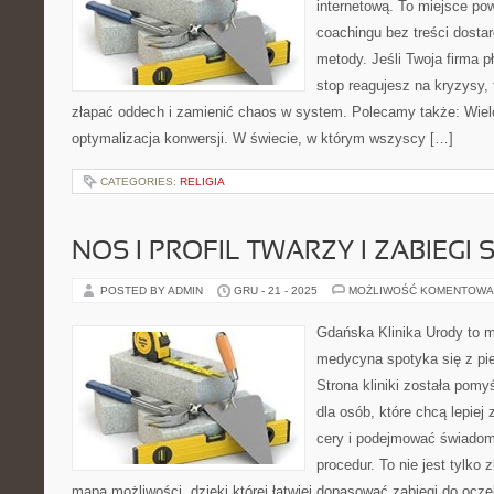
internetową. To miejsce pow
coachingu bez treści dosta
metody. Jeśli Twoja firma p
stop reagujesz na kryzysy,
złapać oddech i zamienić chaos w system. Polecamy także: Wielc
optymalizacja konwersji. W świecie, w którym wszyscy […]
CATEGORIES:
RELIGIA
NOS I PROFIL TWARZY I ZABIEG
POSTED BY ADMIN
GRU - 21 - 2025
MOŻLIWOŚĆ KOMENTOWA
Gdańska Klinika Urody to m
medycyna spotyka się z pie
Strona kliniki została pom
dla osób, które chcą lepiej
cery i podejmować świadom
procedur. To nie jest tylko 
mapa możliwości, dzięki której łatwiej dopasować zabiegi do ocze