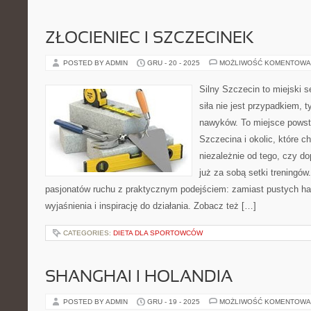
ZŁOCIENIEC I SZCZECINEK
POSTED BY ADMIN
GRU - 20 - 2025
MOŻLIWOŚĆ KOMENTOWA
Silny Szczecin to miejski s
siła nie jest przypadkiem, 
nawyków. To miejsce powst
Szczecina i okolic, które c
niezależnie od tego, czy d
już za sobą setki treningów
pasjonatów ruchu z praktycznym podejściem: zamiast pustych ha
wyjaśnienia i inspirację do działania. Zobacz też […]
CATEGORIES:
DIETA DLA SPORTOWCÓW
SHANGHAI I HOLANDIA
POSTED BY ADMIN
GRU - 19 - 2025
MOŻLIWOŚĆ KOMENTOWA