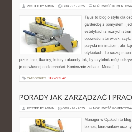
POSTED BY ADMIN
GRU - 27 - 2025
MOŻLIWOŚĆ KOMENTOWA
Tajus to blog o stylu dla o
garderobę z pomysłem i jed
estetykach z różnych stron
opowieści stoi włoski szyk,
paryski minimalizm, ale Ta
etykietach. To raczej mapa i
przez linie, tkaniny, kolory i akcenty tak, by czytelnik mógł od
je do własnej codzienności. Koniecznie zobacz: Moda […]
CATEGORIES:
JAKWYSLAC
PORADY JAK ZARZĄDZAĆ I PRA
POSTED BY ADMIN
GRU - 26 - 2025
MOŻLIWOŚĆ KOMENTOWA
Manager w Opałach to blog
biznes, kierowników oraz t