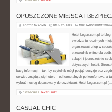
CATEGORIES:
AFRYKA
OPUSZCZONE MIEJSCA I BEZPIE
POSTED BY ADMIN
GRU - 27 - 2025
MOŻLIWOŚĆ KOMENTOWA
Hotel-Logan.com.pl to blog
zwiedzaniu rodzimych miej
organizować urlop w sposó
przewodnik online dla osób
zakątki i jednocześnie szu
dotyczących hoteli. Strona 
bazę informacji – tak, by czytelnik mógł podjąć decyzję bez zb
serwisu znajdują się hotele – od kameralnych po komfortowe, a 
wybrać nocleg dopasowany do oczekiwań. Hotel-Logan.com.pl […
CATEGORIES:
FAKTY I MITY
CASUAL CHIC