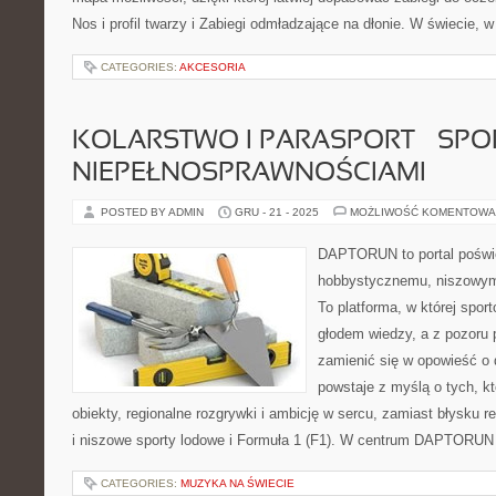
Nos i profil twarzy i Zabiegi odmładzające na dłonie. W świecie, 
CATEGORIES:
AKCESORIA
KOLARSTWO I PARASPORT – SPO
NIEPEŁNOSPRAWNOŚCIAMI
POSTED BY ADMIN
GRU - 21 - 2025
MOŻLIWOŚĆ KOMENTOWA
DAPTORUN to portal poświ
hobbystycznemu, niszowym 
To platforma, w której spor
głodem wiedzy, a z pozoru p
zamienić się w opowieść o 
powstaje z myślą o tych, k
obiekty, regionalne rozgrywki i ambicję w sercu, zamiast błysku r
i niszowe sporty lodowe i Formuła 1 (F1). W centrum DAPTORUN 
CATEGORIES:
MUZYKA NA ŚWIECIE