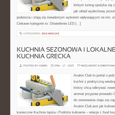
którym tuning spotyka się 
jak układ wydechowy prze
podwozia i stają się świadomym wyborem wpływającym na ton, osi
Ciekawe kategorie to: Oświetlenie LED […]
CATEGORIES:
EKO-MAKIJAŻ
KUCHNIA SEZONOWA I LOKALNE
KUCHNIA GRECKA
POSTED BY ADMIN
GRU - 17 - 2025
MOŻLIWOŚĆ KOMENTOWA
Avalon Club to portal o jedz
kuchni z praktyczną wiedzą
którzy chcą odkrywać nowe k
aromat przypraw prowadzi C
do serwowania staje się za
Avalon Club jest jak kulina
koniecznie Kuchnia tajska i Podróże kulinarne – relacje z food t