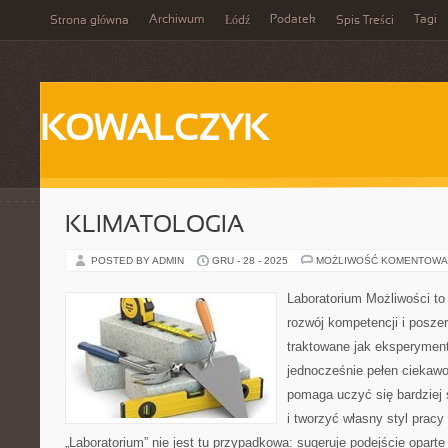
Archiwum
Podatek
Tagi
Strona główna
Łódź
Spis Treści
KOWALCZYK
KLIMATOLOGIA
POSTED BY ADMIN
GRU - 28 - 2025
MOŻLIWOŚĆ KOMENTOWA
Laboratorium Możliwości to
rozwój kompetencji i posze
traktowane jak eksperyment
jednocześnie pełen ciekawo
pomaga uczyć się bardziej
i tworzyć własny styl prac
„Laboratorium” nie jest tu przypadkowa: sugeruje podejście oparte