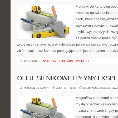
Matka w Berku to blog podr
swobodę opowiadania z kon
osób, które chcą wyjeżdżać 
większym spokojem, niezale
szybki wyjazd, czy dłuższą
że podróżowanie może być 
życie jest intensywne, a w kalendarzu pojawiają się sprawy rodzin
zbiór relacji, lecz kompas pomagająca przejść od marzenia do dzi
CATEGORIES:
NAJLEPSZE LODZIARNIE W POLSCE
OLEJE SILNIKOWE I PŁYNY EKSP
POSTED BY ADMIN
GRU - 18 - 2025
MOŻLIWOŚĆ KOMENTOWA
Magnaflow.pl to portal o s
myślą o osobach zakochany
można z nimi zrobić, gdy p
transportu, a zaczynają być