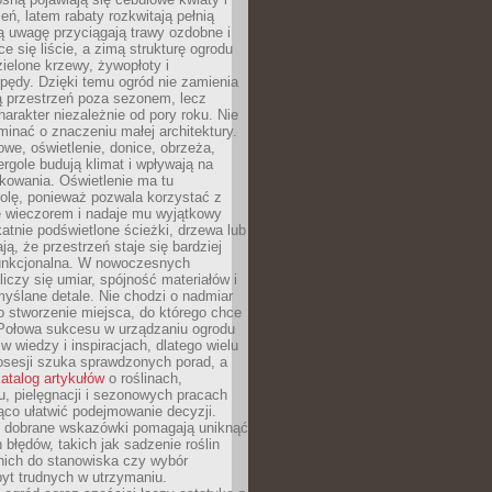
leń, latem rabaty rozkwitają pełnią
ią uwagę przyciągają trawy ozdobne i
ce się liście, a zimą strukturę ogrodu
ielone krzewy, żywopłoty i
pędy. Dzięki temu ogród nie zamienia
ą przestrzeń poza sezonem, lecz
arakter niezależnie od pory roku. Nie
inać o znaczeniu małej architektury.
we, oświetlenie, donice, obrzeża,
ergole budują klimat i wpływają na
kowania. Oświetlenie ma tu
olę, ponieważ pozwala korzystać z
e wieczorem i nadaje mu wyjątkowy
ikatnie podświetlone ścieżki, drzewa lub
ją, że przestrzeń staje się bardziej
 funkcjonalna. W nowoczesnych
liczy się umiar, spójność materiałów i
yślane detale. Nie chodzi o nadmiar
o stworzenie miejsca, do którego chce
 Połowa sukcesu w urządzaniu ogrodu
 w wiedzy i inspiracjach, dlatego wielu
posesji szuka sprawdzonych porad, a
atalog artykułów
o roślinach,
u, pielęgnacji i sezonowych pracach
co ułatwić podejmowanie decyzji.
 dobrane wskazówki pomagają uniknąć
błędów, takich jak sadzenie roślin
nich do stanowiska czy wybór
yt trudnych w utrzymaniu.