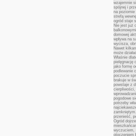
wzajemnie si
spójnej i pr
na poziomie 
strefą wewnę
ogród staje 
Nie jest już
balkonowymi
domowej akt
wpływa na s
wycisza, obn
Nawet kilkan
może działa
Właśnie dlat
pielęgnację 
jako formę o
podlewanie c
poczucie spr
brakuje w św
powstaje z d
cierpliwości
wprowadzania
pogodowe się
potrzeby właś
najciekawsze
zamkniętym.
przenieść, p
Ogród dojrz
mieszkańcam
wyczuciem, s
otoczeniem 