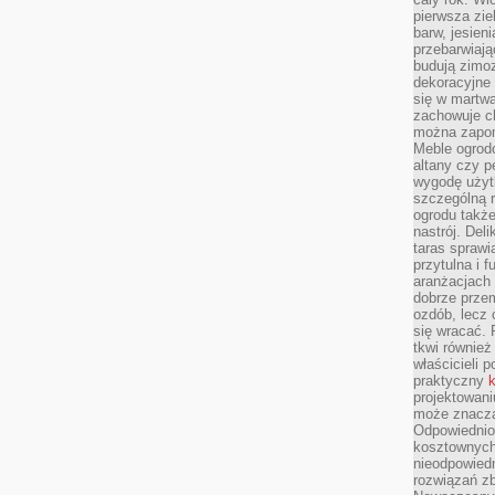
pierwsza zie
barw, jesien
przebarwiają
budują zimoz
dekoracyjne 
się w martw
zachowuje ch
można zapom
Meble ogrodo
altany czy p
wygodę użyt
szczególną r
ogrodu takż
nastrój. Del
taras sprawia
przytulna i
aranżacjach 
dobrze przem
ozdób, lecz 
się wracać.
tkwi również
właścicieli 
praktyczny
k
projektowani
może znaczą
Odpowiednio
kosztownych 
nieodpowied
rozwiązań zb