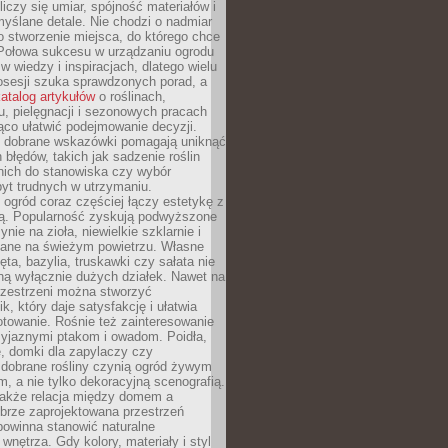
liczy się umiar, spójność materiałów i
yślane detale. Nie chodzi o nadmiar
o stworzenie miejsca, do którego chce
 Połowa sukcesu w urządzaniu ogrodu
 w wiedzy i inspiracjach, dlatego wielu
posesji szuka sprawdzonych porad, a
atalog artykułów
o roślinach,
u, pielęgnacji i sezonowych pracach
co ułatwić podejmowanie decyzji.
 dobrane wskazówki pomagają uniknąć
błędów, takich jak sadzenie roślin
nich do stanowiska czy wybór
yt trudnych w utrzymaniu.
ogród coraz częściej łączy estetykę z
ą. Popularność zyskują podwyższone
ynie na zioła, niewielkie szklarnie i
niane na świeżym powietrzu. Własne
ęta, bazylia, truskawki czy sałata nie
ną wyłącznie dużych działek. Nawet na
przestrzeni można stworzyć
k, który daje satysfakcję i ułatwia
towanie. Rośnie też zainteresowanie
zyjaznymi ptakom i owadom. Poidła,
, domki dla zapylaczy czy
 dobrane rośliny czynią ogród żywym
 a nie tylko dekoracyjną scenografią.
 także relacja między domem a
brze zaprojektowana przestrzeń
powinna stanowić naturalne
 wnętrza. Gdy kolory, materiały i styl