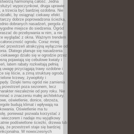
stworzą harmonijną całość. Jedna
służyć wypoczynkowi, druga uprawie
w, a trzecia być bardziej ozdobna. Nie
 działki, by osiągnąć ciekawy efekt.
arczy dobrze poprowadzona ścieżka,
ednio dobranych nasadzeń, pergola z
wygodne miejsce do siedzenia. Ogród
raszać do przebywania w nim, a nie
rze wyglądać z okna. Ważnym trendem
ż całoroczność ogrodu. Coraz mniej
eć przestrzeń atrakcyjną wyłącznie od
pnia. Dlatego planuje się nasadzenia
 ciekawego działo się w ogrodzie przez
osną pojawiają się cebulowe kwiaty i
leń, latem rabaty rozkwitają pełnią
ią uwagę przyciągają trawy ozdobne i
ce się liście, a zimą strukturę ogrodu
ielone krzewy, żywopłoty i
pędy. Dzięki temu ogród nie zamienia
ą przestrzeń poza sezonem, lecz
arakter niezależnie od pory roku. Nie
inać o znaczeniu małej architektury.
we, oświetlenie, donice, obrzeża,
ergole budują klimat i wpływają na
kowania. Oświetlenie ma tu
olę, ponieważ pozwala korzystać z
e wieczorem i nadaje mu wyjątkowy
ikatnie podświetlone ścieżki, drzewa lub
ją, że przestrzeń staje się bardziej
 funkcjonalna. W nowoczesnych