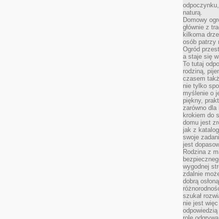
odpoczynku, 
naturą.
Domowy ogró
głównie z tr
kilkoma drz
osób patrzy 
Ogród przes
a staje się
To tutaj od
rodziną, pij
czasem także
nie tylko sp
myślenie o 
piękny, prak
zarówno dla 
krokiem do s
domu jest zr
jak z katalo
swoje zadani
jest dopaso
Rodzina z m
bezpiecznego
wygodnej st
zdalnie moż
dobrą osłoną 
różnorodnośc
szukał rozw
nie jest wię
odpowiedzią 
rolę odgrywa