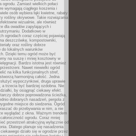
a ogrodu. Zamiast wielkich połaci
óre wymagają ciągłego koszenia i
wiele osób wybiera łąki kwietne, rabaty
zy rośliny okrywowe. Takie rozwiązania
 efektowne wizualnie, ale również
ze dla owadów zapylających i
w utrzymaniu. Dodatkowo w
h ogrodach coraz częściej pojawiają
i na deszczówkę, kompostowniki,
teriały oraz rośliny dobrze
 do lokalnych warunków
ch. Dzięki temu ogród może być
orny na suszę i mniej kosztowny w
ielęgnacji. Bardzo istotna jest również
rzestrzeni. Nawet niewielki ogród
lić na kilka funkcjonalnych stref,
stworzą harmonijną całość. Jedna
służyć wypoczynkowi, druga uprawie
w, a trzecia być bardziej ozdobna. Nie
 działki, by osiągnąć ciekawy efekt.
arczy dobrze poprowadzona ścieżka,
ednio dobranych nasadzeń, pergola z
wygodne miejsce do siedzenia. Ogród
raszać do przebywania w nim, a nie
rze wyglądać z okna. Ważnym trendem
ż całoroczność ogrodu. Coraz mniej
eć przestrzeń atrakcyjną wyłącznie od
pnia. Dlatego planuje się nasadzenia
 ciekawego działo się w ogrodzie przez
osną pojawiają się cebulowe kwiaty i