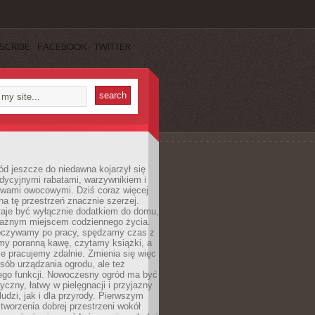
SCRIBE
FACEBOOK
TWITTER
d jeszcze do niedawna kojarzył się
adycyjnymi rabatami, warzywnikiem i
ewami owocowymi. Dziś coraz więcej
na tę przestrzeń znacznie szerzej.
taje być wyłącznie dodatkiem do domu,
 ważnym miejscem codziennego życia.
poczywamy po pracy, spędzamy czas z
emy poranną kawę, czytamy książki, a
 pracujemy zdalnie. Zmienia się więc
osób urządzania ogrodu, ale też
jego funkcji. Nowoczesny ogród ma być
tyczny, łatwy w pielęgnacji i przyjazny
ludzi, jak i dla przyrody. Pierwszym
tworzenia dobrej przestrzeni wokół