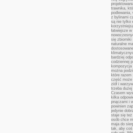
projektowani
trawnika, kt
podlewania, 
z bylinami c
są nie tylko
korzystniejs
łatwiejsze 
nowoczesnyc
się zbiornik
naturalne ma
dostosowane
klimatyczny
bardziej odp
codziennej p
kompozycja p
można podzie
które razem 
część może 
ziół i warzy
trzeba dużej
Czasem wyst
kilka odpowi
pnączami i 
powinien zap
jedynie dob
staje się te
osób chce mi
maja do sier
tak, aby coś
cały rok. Wi