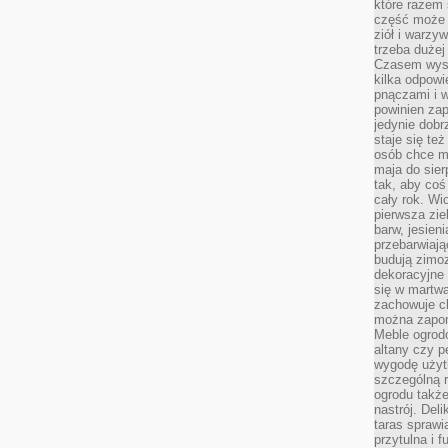
które razem 
część może 
ziół i warzy
trzeba dużej
Czasem wyst
kilka odpowi
pnączami i 
powinien zap
jedynie dob
staje się te
osób chce mi
maja do sier
tak, aby coś
cały rok. Wi
pierwsza zie
barw, jesien
przebarwiają
budują zimoz
dekoracyjne 
się w martw
zachowuje ch
można zapom
Meble ogrodo
altany czy p
wygodę użyt
szczególną r
ogrodu takż
nastrój. Del
taras sprawia
przytulna i