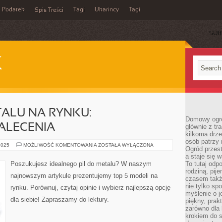
Podatek
Tagi
Ukarincy
Tagi
Spis Treści
SUB
K
TALU NA RYNKU:
Domowy ogró
ALECENIA
głównie z tr
kilkoma drz
osób patrzy 
TOP
2025
MOŻLIWOŚĆ KOMENTOWANIA
ZOSTAŁA WYŁĄCZONA
Ogród przes
5
PIŁ
a staje się
DO
Poszukujesz idealnego pił do metalu? W naszym
To tutaj od
METALU
rodziną, pij
NA
najnowszym artykule prezentujemy top 5 modeli na
RYNKU:
czasem także
PORÓWNANIE
nie tylko sp
rynku. Porównuj, czytaj opinie i wybierz najlepszą opcję
I
myślenie o 
ZALECENIA
dla siebie! Zapraszamy do lektury.
piękny, prak
zarówno dla 
krokiem do s