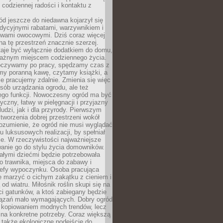
codziennej radości i kontaktu z
d jeszcze do niedawna kojarzył się
adycyjnymi rabatami, warzywnikiem i
ewami owocowymi. Dziś coraz więcej
na tę przestrzeń znacznie szerzej.
taje być wyłącznie dodatkiem do domu,
 ważnym miejscem codziennego życia.
poczywamy po pracy, spędzamy czas z
emy poranną kawę, czytamy książki, a
 pracujemy zdalnie. Zmienia się więc
osób urządzania ogrodu, ale też
jego funkcji. Nowoczesny ogród ma być
tyczny, łatwy w pielęgnacji i przyjazny
ludzi, jak i dla przyrody. Pierwszym
tworzenia dobrej przestrzeni wokół
ozumienie, że ogród nie musi wyglądać
gu luksusowych realizacji, by spełniał
e. W rzeczywistości najważniejsze
wanie go do stylu życia domowników.
ałymi dziećmi będzie potrzebowała
 trawnika, miejsca do zabawy i
refy wypoczynku. Osoba pracująca
e marzyć o cichym zakątku z cieniem i
od wiatru. Miłośnik roślin skupi się na
i gatunków, a ktoś zabiegany będzie
iązań mało wymagających. Dobry ogród
c kopiowaniem modnych trendów, lecz
na konkretne potrzeby. Coraz większą
 także ekologiczne podejście do