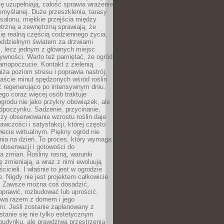
ę uzupełniają, całość sprawia wrażenie
zemyślanej. Duże przeszklenia, tarasy
salonu, miękkie przejścia między
trzną a zewnętrzną sprawiają, że
się realną częścią codziennego życia.
 oddzielnym światem za drzwiami
, lecz jednym z głównych miejsc
ywności. Warto też pamiętać, że ogród
amopoczucie. Kontakt z zielenią
iża poziom stresu i poprawia nastrój.
aście minut spędzonych wśród roślin
ć regenerująco po intensywnym dniu.
ego coraz więcej osób traktuje
ogrodu nie jako przykry obowiązek, ale
dpoczynku. Sadzenie, przycinanie,
zy obserwowanie wzrostu roślin daje
awczości i satysfakcji, której często
iecie wirtualnym. Piękny ogród nie
nia na dzień. To proces, który wymaga
, obserwacji i gotowości do
 zmian. Rośliny rosną, warunki
 zmieniają, a wraz z nimi ewoluują
cicieli. I właśnie to jest w ogrodzie
. Nigdy nie jest projektem całkowicie
 Zawsze można coś dosadzić,
oprawić, rozbudować lub uprościć.
ewa razem z domem i jego
i. Jeśli zostanie zaplanowany z
tanie się nie tylko estetycznym
budynku, ale prawdziwą przestrzenią