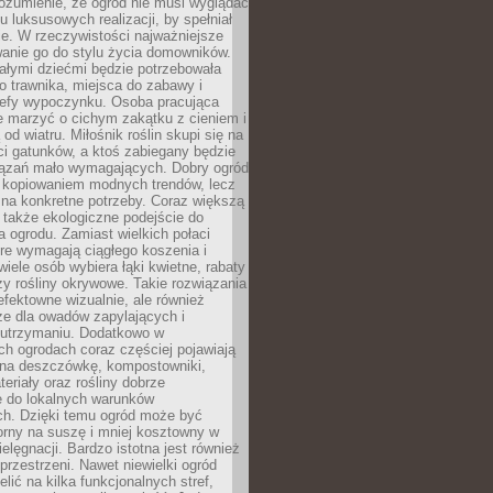
ozumienie, że ogród nie musi wyglądać
gu luksusowych realizacji, by spełniał
e. W rzeczywistości najważniejsze
wanie go do stylu życia domowników.
ałymi dziećmi będzie potrzebowała
 trawnika, miejsca do zabawy i
refy wypoczynku. Osoba pracująca
e marzyć o cichym zakątku z cieniem i
od wiatru. Miłośnik roślin skupi się na
i gatunków, a ktoś zabiegany będzie
iązań mało wymagających. Dobry ogród
c kopiowaniem modnych trendów, lecz
na konkretne potrzeby. Coraz większą
 także ekologiczne podejście do
a ogrodu. Zamiast wielkich połaci
óre wymagają ciągłego koszenia i
wiele osób wybiera łąki kwietne, rabaty
zy rośliny okrywowe. Takie rozwiązania
 efektowne wizualnie, ale również
ze dla owadów zapylających i
w utrzymaniu. Dodatkowo w
h ogrodach coraz częściej pojawiają
i na deszczówkę, kompostowniki,
teriały oraz rośliny dobrze
 do lokalnych warunków
ch. Dzięki temu ogród może być
orny na suszę i mniej kosztowny w
ielęgnacji. Bardzo istotna jest również
rzestrzeni. Nawet niewielki ogród
lić na kilka funkcjonalnych stref,