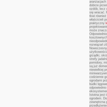
aranżacjach 
dobrze przem
ozdób, lecz 
się wracać.
tkwi również
właścicieli 
praktyczny
k
projektowani
może znaczą
Odpowiednio
kosztownych 
nieodpowied
rozwiązań zb
Nowoczesny 
użytkowości
grządki, skrz
strefy jadal
pomidory, mi
są już dome
niewielkiej 
miniwarzywni
codzienne go
ogrodami pr
budki lęgowe
odpowiednio
ekosystemem,
Istotna jest
ogrodem. Do
zewnętrzna 
przedłużenie