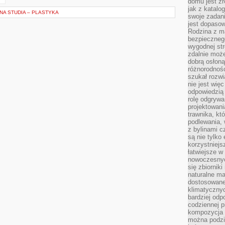
domu jest zr
jak z katalo
NA STUDIA – PLASTYKA
swoje zadani
jest dopaso
Rodzina z m
bezpiecznego
wygodnej st
zdalnie moż
dobrą osłoną 
różnorodnośc
szukał rozw
nie jest wię
odpowiedzią 
rolę odgrywa
projektowani
trawnika, kt
podlewania, 
z bylinami c
są nie tylko
korzystniejs
łatwiejsze 
nowoczesnyc
się zbiornik
naturalne ma
dostosowane
klimatyczny
bardziej odp
codziennej p
kompozycja p
można podzie