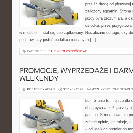
przejść drogę od pierwszej 
zaliczony egzamin. Strona 
jazdy była zrozumiała, a c
ośrodka, przez przygotowani
w mieście — stał się uporządkowany. Niezależnie od tego, czy d
podstaw, czy jesteś po kilku nieudanych […]
CATEGORIES:
SALE OKOLICZNOŚCIOWE
PROMOCJE, WYPRZEDAŻE I DA
WEEKENDY
POSTED BY ADMIN
STY - 6 - 2026
MOŻLIWOŚĆ KOMENTOWAN
LumiGranie to miejsce dla o
chcą być na bieżąco z tym, 
gamigu. Strona powstała po
zebrać opinie, instrukcje, 
– od wielkich premier po mni