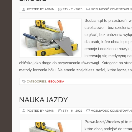
POSTED BY ADMIN
STY - 7 - 2026
MOŻLIWOŚĆ KOMENTOWAN
Bodbam.pl to przestrzeń, w 
całościowo – bez dzielenia 
części”, bez patrzenia wyłą
dla osób, które chcą lepiej
emocje i codzienne nawyki, 
interesują się medycyną na
chińską jako drogą do przywracania równowagi. Kategorie na stroni
metody leczenia bólu. Na stronie znajdziesz treści, które łączą s
CATEGORIES:
GEOLOGIA
NAUKA JAZDY
POSTED BY ADMIN
STY - 6 - 2026
MOŻLIWOŚĆ KOMENTOWAN
PrawoJazdyWroclaw.pl to m
które chcą podejść do tema