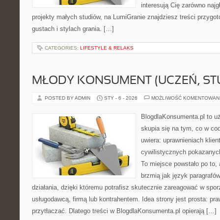
interesują Cię zarówno najgł
projekty małych studiów, na LumiGranie znajdziesz treści przygo
gustach i stylach grania. […]
CATEGORIES:
LIFESTYLE & RELAKS
MŁODY KONSUMENT (UCZEŃ, ST
POSTED BY ADMIN
STY - 6 - 2026
MOŻLIWOŚĆ KOMENTOWAN
BlogdlaKonsumenta.pl to uż
skupia się na tym, co w co
uwiera: uprawnieniach klien
cywilistycznych pokazanych
To miejsce powstało po to, 
brzmią jak język paragrafó
działania, dzięki któremu potrafisz skutecznie zareagować w spo
usługodawcą, firmą lub kontrahentem. Idea strony jest prosta: p
przytłaczać. Dlatego treści w BlogdlaKonsumenta.pl opierają […]