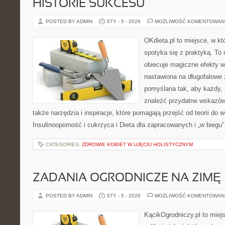
HISTORIE SUKCESU
POSTED BY ADMIN
STY - 5 - 2026
MOŻLIWOŚĆ KOMENTOWAN
OKdieta.pl to miejsce, w 
spotyka się z praktyką. To n
obiecuje magiczne efekty w 
nastawiona na długofalowe 
pomyślana tak, aby każdy, 
znaleźć przydatne wskazów
także narzędzia i inspiracje, które pomagają przejść od teorii do
Insulinooporność i cukrzyca i Dieta dla zapracowanych i „w biegu
CATEGORIES:
ZDROWIE KOBIET W UJĘCIU HOLISTYCZNYM
ZADANIA OGRODNICZE NA ZIMĘ
POSTED BY ADMIN
STY - 5 - 2026
MOŻLIWOŚĆ KOMENTOWAN
KącikOgrodniczy.pl to miej