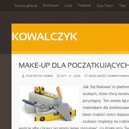
Archiwum
Podatek
Tagi
Strona główna
Łódź
Spis Treści
KOWALCZYK
MAKE-UP DLA POCZĄTKUJĄCYC
POSTED BY ADMIN
STY - 8 - 2026
MOŻLIWOŚĆ KOMENTOWAN
Jak Się Malować to platfor
osobach, które chcą rozwi
przystępny. Ten serwis łąc
materiałami dla średnioza
łatwo znaleźć treści dopaso
szukasz inspiracji na codzi
wyjście albo chcesz po prostu lepiej zrozumieć, co działa przy Two