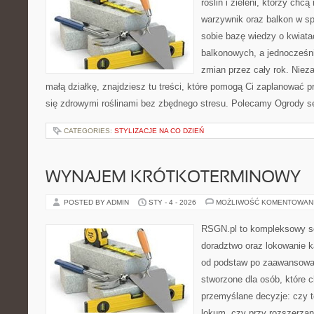
roślin i zieleni, którzy chcą
warzywnik oraz balkon w sp
sobie bazę wiedzy o kwiata
balkonowych, a jednocześni
zmian przez cały rok. Niez
małą działkę, znajdziesz tu treści, które pomogą Ci zaplanować p
się zdrowymi roślinami bez zbędnego stresu. Polecamy Ogrody s
CATEGORIES:
STYLIZACJE NA CO DZIEŃ
WYNAJEM KRÓTKOTERMINOWY
POSTED BY ADMIN
STY - 4 - 2026
MOŻLIWOŚĆ KOMENTOWAN
RSGN.pl to kompleksowy se
doradztwo oraz lokowanie k
od podstaw po zaawansowan
stworzone dla osób, które
przemyślane decyzje: czy t
lokum, czy przy rozszerzani