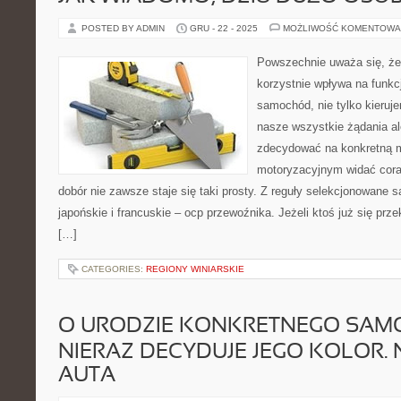
POSTED BY ADMIN
GRU - 22 - 2025
MOŻLIWOŚĆ KOMENTOWA
Powszechnie uważa się, że p
korzystnie wpływa na funk
samochód, nie tylko kieruj
nasze wszystkie żądania al
zdecydować na konkretną m
motoryzacyjnym widać cora
dobór nie zawsze staje się taki prosty. Z reguły selekcjonowane
japońskie i francuskie – ocp przewoźnika. Jeżeli ktoś już się prz
[…]
CATEGORIES:
REGIONY WINIARSKIE
O URODZIE KONKRETNEGO SA
NIERAZ DECYDUJE JEGO KOLOR. 
AUTA