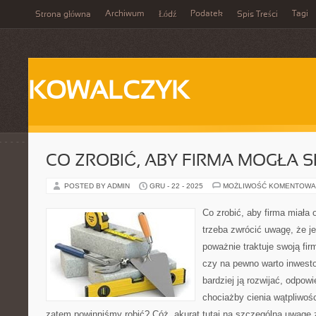
Archiwum
Podatek
Tagi
Strona główna
Łódź
Spis Treści
KOWALCZYK
CO ZROBIĆ, ABY FIRMA MOGŁA S
POSTED BY ADMIN
GRU - 22 - 2025
MOŻLIWOŚĆ KOMENTOWA
Co zrobić, aby firma miała 
trzeba zwrócić uwagę, że je
poważnie traktuje swoją fir
czy na pewno warto inwest
bardziej ją rozwijać, odpow
chociażby cienia wątpliwośc
zatem powinniśmy robić? Cóż, akurat tutaj na szczególną uwagę z