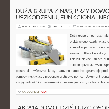
DUŻA GRUPA Z NAS, PRZY DOW
USZKODZENIU, FUNKCJONALNE
POSTED BY ADMIN
GRU - 22 - 2025
MOŻLIWOŚĆ KOMENTOWA
Duża grupa z nas, przy jak
efektywnego Każdy właścici
komplikacje, połączone z 
awariach. Kłopot nie dotycz
zakupili piękne, lśniące au
salonie sprzedażowym. Spra
prosta tylko wówczas, kiedy mamy na samochód gwarancję pro
pompowtryskiwaczy proponuje gratisową pomoc. Dokument jednak
swoją ważność i z problemami zmuszeni jesteśmy radzić sobie s
CATEGORIES:
ROLKI
JAK WIADOMO, DZIŚ DUŻO OSÓ