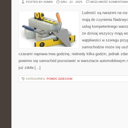
POSTED BY ADMIN
GRU - 22 - 2025
MOŻLIWOŚĆ KOMENTOWA
Ludność są narażeni na roz
mają do czynienia Nadzwycz
usług kompetentnego wars
że dzisiaj wszyscy mają woz
wątpliwości w szeregu przy
samochodzie może się uszk
czasami naprawa trwa godzinę, niekiedy kilka godzin, jednak zdarz
powinno się samochód pozostawić w warsztacie automobilowym na
już zdoła […]
CATEGORIES:
POMOC DZIECIOM