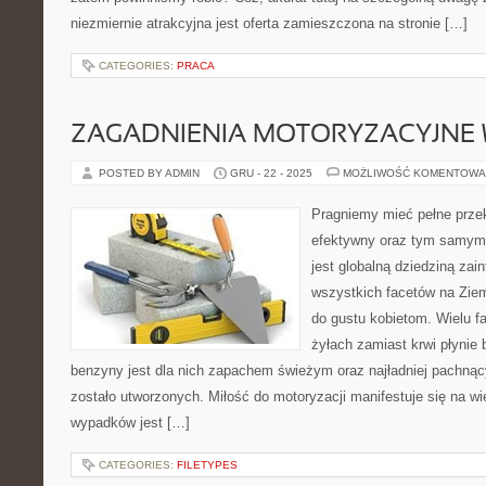
niezmiernie atrakcyjna jest oferta zamieszczona na stronie […]
CATEGORIES:
PRACA
ZAGADNIENIA MOTORYZACYJNE 
POSTED BY ADMIN
GRU - 22 - 2025
MOŻLIWOŚĆ KOMENTOWA
Pragniemy mieć pełne przek
efektywny oraz tym samym
jest globalną dziedziną zai
wszystkich facetów na Ziemi
do gustu kobietom. Wielu fa
żyłach zamiast krwi płynie
benzyny jest dla nich zapachem świeżym oraz najładniej pachnąc
zostało utworzonych. Miłość do motoryzacji manifestuje się na w
wypadków jest […]
CATEGORIES:
FILETYPES