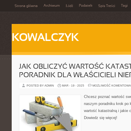
Archiwum
Podatek
Tagi
Strona główna
Łódź
Spis Treści
KOWALCZYK
JAK OBLICZYĆ WARTOŚĆ KATAST
PORADNIK DLA WŁAŚCICIELI NI
POSTED BY ADMIN
MAR - 19 - 2025
MOŻLIWOŚĆ KOMENTOWA
Chcesz poznać wartość sw
naszym poradniku krok po k
wartość katastralną i jakie 
Dowiedz się więcej!