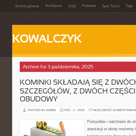
Archiwum
Podatek
Tagi
Strona główna
Łódź
Spis Treści
KOWALCZYK
Archive for 3 października, 2025
KOMINKI SKŁADAJĄ SIĘ Z DWÓC
SZCZEGÓŁÓW, Z DWÓCH CZĘŚCI 
OBUDOWY
POSTED BY ADMIN
PAŹ - 3 - 2025
MOŻLIWOŚĆ KOMENTOWAN
Pomysłów i natchnień do st
aranżacji w oknie możemy 