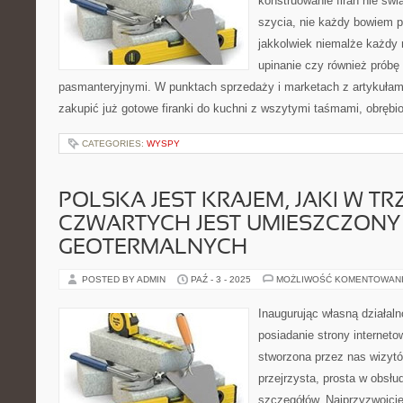
konstruowanie firan nie św
szycia, nie każdy bowiem po
jakkolwiek niemalże każdy 
upinanie czy również próbę
pasmanteryjnymi. W punktach sprzedaży i marketach z artykułam
zakupić już gotowe firanki do kuchni z wszytymi taśmami, obrębi
CATEGORIES:
WYSPY
POLSKA JEST KRAJEM, JAKI W T
CZWARTYCH JEST UMIESZCZON
GEOTERMALNYCH
POSTED BY ADMIN
PAŹ - 3 - 2025
MOŻLIWOŚĆ KOMENTOWAN
Inaugurując własną działal
posiadanie strony interneto
stworzona przez nas wizyt
przejrzysta, prosta w obsł
szczegółów. Najprzyzwoicie