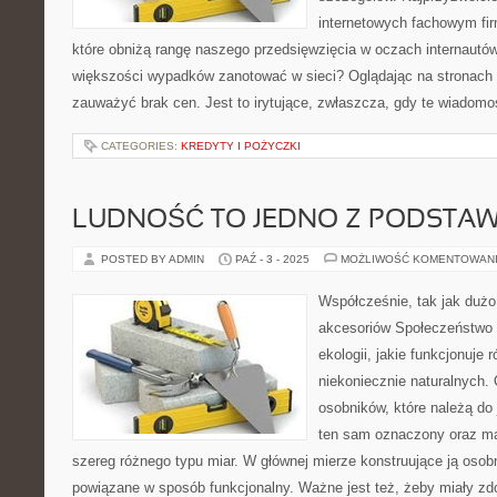
internetowych fachowym fi
które obniżą rangę naszego przedsięwzięcia w oczach internautó
większości wypadków zanotować w sieci? Oglądając na stronach
zauważyć brak cen. Jest to irytujące, zwłaszcza, gdy te wiadomo
CATEGORIES:
KREDYTY I POŻYCZKI
LUDNOŚĆ TO JEDNO Z PODST
POSTED BY ADMIN
PAŹ - 3 - 2025
MOŻLIWOŚĆ KOMENTOWAN
Współcześnie, tak jak du
akcesoriów Społeczeństwo 
ekologii, jakie funkcjonuje
niekoniecznie naturalnych.
osobników, które należą do 
ten sam oznaczony oraz ma
szereg różnego typu miar. W głównej mierze konstruujące ją osob
powiązane w sposób funkcjonalny. Ważne jest też, żeby miały z