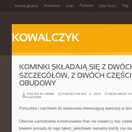
Archiwum
Podatek
Tagi
Strona główna
Łódź
Spis Treści
KOWALCZYK
KOMINKI SKŁADAJĄ SIĘ Z DWÓC
SZCZEGÓŁÓW, Z DWÓCH CZĘŚCI 
OBUDOWY
POSTED BY ADMIN
POSTED ON PAŹ - 3 - 2025
MOŻLIWOŚĆ K
WYŁĄCZONA
Pomysłów i natchnień do stworzenia interesującej aranżacji w o
Obecnie samodzielne konstruowanie firan nie świadczy bez żadneg
bowiem posiada do tego talent, jakkolwiek niemalże każdy ma oka