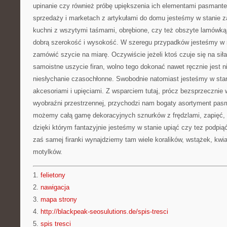
upinanie czy również próbę upiększenia ich elementami pasmant
sprzedaży i marketach z artykułami do domu jesteśmy w stanie za
kuchni z wszytymi taśmami, obrębione, czy też obszyte lamówką
dobrą szerokość i wysokość. W szeregu przypadków jesteśmy w s
zamówić szycie na miarę. Oczywiście jeżeli ktoś czuje się na sił
samoistne uszycie firan, wolno tego dokonać nawet ręcznie jest n
niesłychanie czasochłonne. Swobodnie natomiast jesteśmy w st
akcesoriami i upięciami. Z wsparciem tutaj, prócz bezsprzecznie
wyobraźni przestrzennej, przychodzi nam bogaty asortyment pasm
możemy całą gamę dekoracyjnych sznurków z frędzlami, zapięć, 
dzięki którym fantazyjnie jesteśmy w stanie upiąć czy tez podpiąć
zaś samej firanki wynajdziemy tam wiele koralików, wstążek, kwi
motylków.
1.
felietony
2.
nawigacja
3.
mapa strony
4.
http://blackpeak-seosulutions.de/spis-tresci
5.
spis tresci