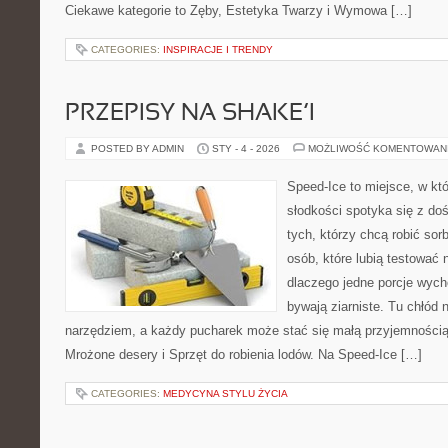
Ciekawe kategorie to Zęby, Estetyka Twarzy i Wymowa […]
CATEGORIES:
INSPIRACJE I TRENDY
PRZEPISY NA SHAKE’I
POSTED BY ADMIN
STY - 4 - 2026
MOŻLIWOŚĆ KOMENTOWAN
Speed-Ice to miejsce, w kt
słodkości spotyka się z do
tych, którzy chcą robić sor
osób, które lubią testować 
dlaczego jedne porcje wyc
bywają ziarniste. Tu chłód n
narzędziem, a każdy pucharek może stać się małą przyjemnością
Mrożone desery i Sprzęt do robienia lodów. Na Speed-Ice […]
CATEGORIES:
MEDYCYNA STYLU ŻYCIA