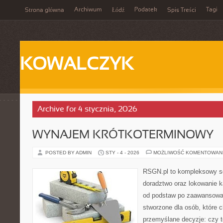
Archiwum
Podatek
Tagi
Strona główna
Łódź
Spis Treści
KOWALCZYK
Archive for 4 stycznia, 2026
WYNAJEM KRÓTKOTERMINOWY
POSTED BY ADMIN
STY - 4 - 2026
MOŻLIWOŚĆ KOMENTOWAN
RSGN.pl to kompleksowy se
doradztwo oraz lokowanie k
od podstaw po zaawansowan
stworzone dla osób, które
przemyślane decyzje: czy t