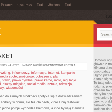
Podatek
Tagi
Ukarincy
Tagi
Spis Treści
SUB
K
KE’I
Domowy ogró
głównie z tr
PRZEPISY
 STY - 4 - 2026
MOŻLIWOŚĆ KOMENTOWANIA
ZOSTAŁA
kilkoma drz
NA
SHAKE’I
osób patrzy 
writing
,
influencerzy
,
informacje
,
internet
,
kampanie
Ogród przes
media społecznościowe
,
ogłoszenia
,
plan
a staje się
,
prawo
,
prawo cywilne
,
prawo karne
,
radio
,
regulacje
To tutaj od
d
,
służby miejskie
,
social media
,
sztuka
,
telewizja
,
rodziną, pij
awy
,
wiadomości
czasem także
nie tylko sp
łość do zimnych słodkości spotyka się z doświadczeniem.
myślenie o 
piękny, prak
ć sorbety w domu, ale też dla osób, które lubią testować
zarówno dla 
o jedne porcje wychodzą kremowe, a inne bywają ziarniste.
krokiem do s