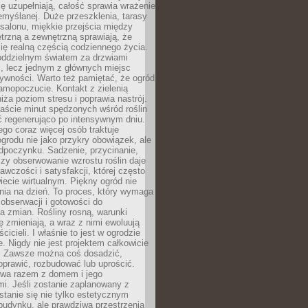
ę uzupełniają, całość sprawia wrażenie
zemyślanej. Duże przeszklenia, tarasy
salonu, miękkie przejścia między
trzną a zewnętrzną sprawiają, że
się realną częścią codziennego życia.
 oddzielnym światem za drzwiami
, lecz jednym z głównych miejsc
ywności. Warto też pamiętać, że ogród
amopoczucie. Kontakt z zielenią
iża poziom stresu i poprawia nastrój.
aście minut spędzonych wśród roślin
ć regenerująco po intensywnym dniu.
ego coraz więcej osób traktuje
ogrodu nie jako przykry obowiązek, ale
dpoczynku. Sadzenie, przycinanie,
zy obserwowanie wzrostu roślin daje
awczości i satysfakcji, której często
iecie wirtualnym. Piękny ogród nie
nia na dzień. To proces, który wymaga
, obserwacji i gotowości do
 zmian. Rośliny rosną, warunki
 zmieniają, a wraz z nimi ewoluują
cicieli. I właśnie to jest w ogrodzie
. Nigdy nie jest projektem całkowicie
 Zawsze można coś dosadzić,
oprawić, rozbudować lub uprościć.
ewa razem z domem i jego
i. Jeśli zostanie zaplanowany z
tanie się nie tylko estetycznym
budynku, ale prawdziwą przestrzenią