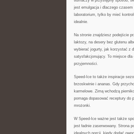
tłumaczy w przystępny sposób, skąd
jest emulgacja i dlaczego czasem 
laboratorium, tylko by mieć kontrol
idealnie.
Na stronie znajdziesz podejście 
laktozy, na desery bez glutenu al
wybierać jogurty, jak korzystać z 
satysfakcjonujący. To miejsce dla
przyjemności.
Speed-Ice to także inspiracje sez
brzoskwinie i ananas. Gdy przychod
karmelowe. Zimą wchodzą piernikow
pomaga dopasować receptury do po
mrożonki.
W Speed-Ice ważne jest także spo
jest ładnie zaserwowany. Strona p
idealnych porcji, kiedy dodać owoc