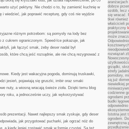
 biorą się kryształki lodu, jak działa napowietrzenie, po co
aranżacjach 
dobrze przem
warto użyć pektyny. Nie chodzi o to, by zamienić kuchnię w
ozdób, lecz 
ę i wiedzieć, jak poprawić recepturę, gdy coś nie wyjdzie
się wracać.
tkwi również
właścicieli 
praktyczny
k
projektowani
przyjazne różnym potrzebom: są pomysły na lody bez
może znaczą
bo z cukrem ograniczonym. Speed-Ice pokazuje, jak
Odpowiednio
kosztownych 
daktyli, jak łączyć smak, żeby deser nadal był
nieodpowied
rozwiązań zb
 osób, które chcą jeść rozsądnie, ale nie chcą rezygnować z
Nowoczesny 
użytkowości
grządki, skrz
strefy jadal
onowe. Kiedy jest wakacyjna pogoda, dominują truskawki,
pomidory, mi
są już dome
zi jesień, pojawiają się gruszki, imbir oraz smaki
niewielkiej 
e nuty, a wiosną wracają świeże zioła. Dzięki temu blog
miniwarzywni
codzienne go
ry roku, a jednocześnie uczy, jak wykorzystywać
ogrodami pr
budki lęgowe
odpowiednio
ekosystemem,
sób prezentacji. Nawet najlepszy smak zyskuje, gdy deser
Istotna jest
ogrodem. Do
odpowiada, jak przygotować pucharki, jak ogrzać nóż do
zewnętrzna 
przedłużenie
e, a kiedy lepiej zostawić smak w formie czystej. Są też