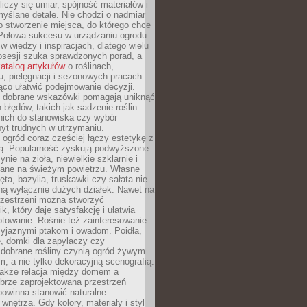
liczy się umiar, spójność materiałów i
yślane detale. Nie chodzi o nadmiar
o stworzenie miejsca, do którego chce
 Połowa sukcesu w urządzaniu ogrodu
 w wiedzy i inspiracjach, dlatego wielu
posesji szuka sprawdzonych porad, a
atalog artykułów
o roślinach,
u, pielęgnacji i sezonowych pracach
co ułatwić podejmowanie decyzji.
 dobrane wskazówki pomagają uniknąć
błędów, takich jak sadzenie roślin
nich do stanowiska czy wybór
yt trudnych w utrzymaniu.
ogród coraz częściej łączy estetykę z
ą. Popularność zyskują podwyższone
ynie na zioła, niewielkie szklarnie i
niane na świeżym powietrzu. Własne
ęta, bazylia, truskawki czy sałata nie
ną wyłącznie dużych działek. Nawet na
przestrzeni można stworzyć
k, który daje satysfakcję i ułatwia
towanie. Rośnie też zainteresowanie
zyjaznymi ptakom i owadom. Poidła,
, domki dla zapylaczy czy
 dobrane rośliny czynią ogród żywym
 a nie tylko dekoracyjną scenografią.
 także relacja między domem a
brze zaprojektowana przestrzeń
powinna stanowić naturalne
 wnętrza. Gdy kolory, materiały i styl