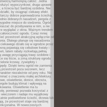
stworzą harmonijną całość. Jedna
służyć wypoczynkowi, druga uprawie
w, a trzecia być bardziej ozdobna. Nie
 działki, by osiągnąć ciekawy efekt.
arczy dobrze poprowadzona ścieżka,
ednio dobranych nasadzeń, pergola z
wygodne miejsce do siedzenia. Ogród
raszać do przebywania w nim, a nie
rze wyglądać z okna. Ważnym trendem
ż całoroczność ogrodu. Coraz mniej
eć przestrzeń atrakcyjną wyłącznie od
pnia. Dlatego planuje się nasadzenia
 ciekawego działo się w ogrodzie przez
osną pojawiają się cebulowe kwiaty i
leń, latem rabaty rozkwitają pełnią
ią uwagę przyciągają trawy ozdobne i
ce się liście, a zimą strukturę ogrodu
ielone krzewy, żywopłoty i
pędy. Dzięki temu ogród nie zamienia
ą przestrzeń poza sezonem, lecz
arakter niezależnie od pory roku. Nie
inać o znaczeniu małej architektury.
we, oświetlenie, donice, obrzeża,
ergole budują klimat i wpływają na
kowania. Oświetlenie ma tu
olę, ponieważ pozwala korzystać z
e wieczorem i nadaje mu wyjątkowy
ikatnie podświetlone ścieżki, drzewa lub
ją, że przestrzeń staje się bardziej
 funkcjonalna. W nowoczesnych