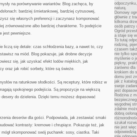
odpoczynku, 
mysły na porównywanie wariantów. Blog zachęca, by
naturą.
słonach: bardziej śmietankowej, bardziej cytrusowej,
Domowy ogró
głównie z tr
uczysz się własnych preferencji i zaczynasz komponować
kilkoma drz
ziej zrównoważone albo bardziej charakterne. To podejście
osób patrzy 
Ogród przes
e jest pewniejsze.
a staje się
To tutaj od
rodziną, pij
e liczą się detale: czas schłodzenia bazy, a nawet to, czy
czasem także
nie tylko sp
stawisz na miód. Blog pokazuje, jak drobne decyzje
myślenie o 
wiesz się, jak uzyskać efekt lodów miękkich, jak
piękny, prak
zarówno dla 
y oraz jak robić sorbety, które są świeże.
krokiem do s
domu jest zr
jak z katalo
ysłów na ratunkowe słodkości. Są receptury, które robisz w
swoje zadani
wymagają spokojnego podejścia. Są propozycje na większą
jest dopaso
Rodzina z m
e desery do dzielenia. Dzięki temu możesz dopasować
bezpiecznego
wygodnej st
zdalnie moż
dobrą osłoną 
orzenia deserów dla gości. Podpowiada, jak zestawiać smaki
różnorodnośc
szukał rozw
 budować kontrasty: kremowe i chrupiące. Pokazuje też, jak
nie jest wię
odpowiedzią 
y mógł skomponować swój pucharek: sosy, ciastka. Taki
rolę odgrywa