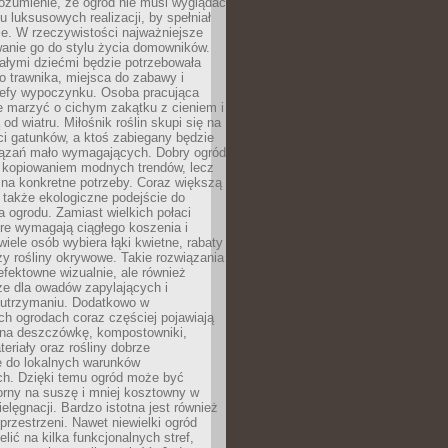
ozumienie, że ogród nie musi wyglądać
gu luksusowych realizacji, by spełniał
e. W rzeczywistości najważniejsze
wanie go do stylu życia domowników.
ałymi dziećmi będzie potrzebowała
 trawnika, miejsca do zabawy i
refy wypoczynku. Osoba pracująca
e marzyć o cichym zakątku z cieniem i
od wiatru. Miłośnik roślin skupi się na
i gatunków, a ktoś zabiegany będzie
iązań mało wymagających. Dobry ogród
c kopiowaniem modnych trendów, lecz
na konkretne potrzeby. Coraz większą
 także ekologiczne podejście do
a ogrodu. Zamiast wielkich połaci
óre wymagają ciągłego koszenia i
wiele osób wybiera łąki kwietne, rabaty
zy rośliny okrywowe. Takie rozwiązania
 efektowne wizualnie, ale również
ze dla owadów zapylających i
w utrzymaniu. Dodatkowo w
h ogrodach coraz częściej pojawiają
i na deszczówkę, kompostowniki,
teriały oraz rośliny dobrze
 do lokalnych warunków
ch. Dzięki temu ogród może być
orny na suszę i mniej kosztowny w
ielęgnacji. Bardzo istotna jest również
rzestrzeni. Nawet niewielki ogród
lić na kilka funkcjonalnych stref,