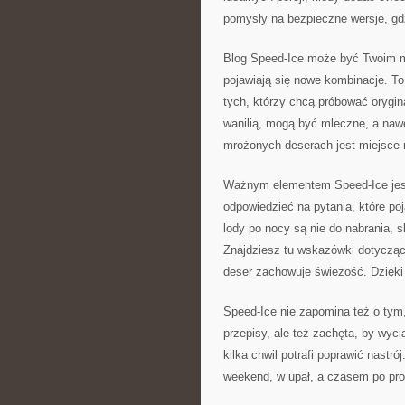
pomysły na bezpieczne wersje, gdzi
Blog Speed-Ice może być Twoim ma
pojawiają się nowe kombinacje. To 
tych, którzy chcą próbować orygi
wanilią, mogą być mleczne, a naw
mrożonych deserach jest miejsce 
Ważnym elementem Speed-Ice jes
odpowiedzieć na pytania, które po
lody po nocy są nie do nabrania, s
Znajdziesz tu wskazówki dotycząc
deser zachowuje świeżość. Dzięki
Speed-Ice nie zapomina też o tym,
przepisy, ale też zachęta, by wyci
kilka chwil potrafi poprawić nastró
weekend, w upał, a czasem po pro