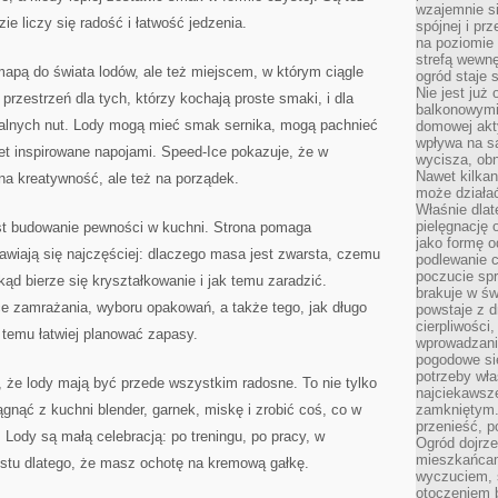
wzajemnie si
e liczy się radość i łatwość jedzenia.
spójnej i pr
na poziomie 
strefą wewnę
pą do świata lodów, ale też miejscem, w którym ciągle
ogród staje 
Nie jest już
przestrzeń dla tych, którzy kochają proste smaki, i dla
balkonowymi
nalnych nut. Lody mogą mieć smak sernika, mogą pachnieć
domowej akt
wpływa na s
et inspirowane napojami. Speed-Ice pokazuje, że w
wycisza, obn
Nawet kilkan
na kreatywność, ale też na porządek.
może działa
Właśnie dlat
pielęgnację 
t budowanie pewności w kuchni. Strona pomaga
jako formę o
jawiają się najczęściej: dlaczego masa jest zwarsta, czemu
podlewanie c
poczucie spr
kąd bierze się kryształkowanie i jak temu zaradzić.
brakuje w św
e zamrażania, wyboru opakowań, a także tego, jak długo
powstaje z d
cierpliwości
 temu łatwiej planować zapasy.
wprowadzania
pogodowe się
potrzeby właś
 że lody mają być przede wszystkim radosne. To nie tylko
najciekawsze
ągnąć z kuchni blender, garnek, miskę i zrobić coś, co w
zamkniętym.
przenieść, p
j. Lody są małą celebracją: po treningu, po pracy, w
Ogród dojrz
mieszkańcam
stu dlatego, że masz ochotę na kremową gałkę.
wyczuciem, s
otoczeniem 