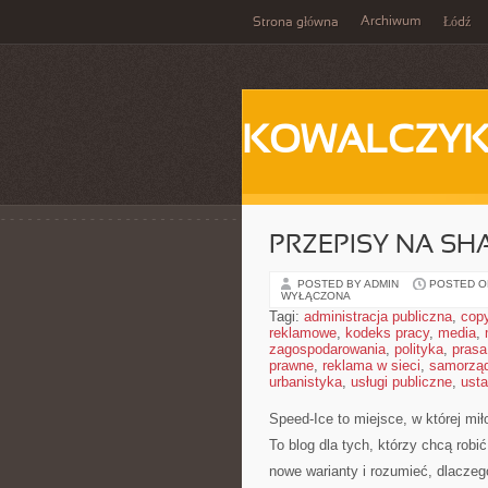
Archiwum
Strona główna
Łódź
KOWALCZY
PRZEPISY NA SHA
POSTED BY ADMIN
POSTED ON
WYŁĄCZONA
Tagi:
administracja publiczna
,
copy
reklamowe
,
kodeks pracy
,
media
,
zagospodarowania
,
polityka
,
prasa
prawne
,
reklama w sieci
,
samorzą
urbanistyka
,
usługi publiczne
,
ust
Speed-Ice to miejsce, w której mi
To blog dla tych, którzy chcą robi
nowe warianty i rozumieć, dlaczeg