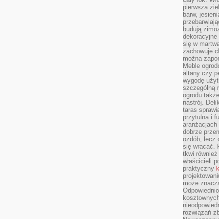
pierwsza zie
barw, jesien
przebarwiają
budują zimoz
dekoracyjne 
się w martw
zachowuje ch
można zapom
Meble ogrodo
altany czy p
wygodę użyt
szczególną r
ogrodu takż
nastrój. Del
taras sprawia
przytulna i
aranżacjach 
dobrze przem
ozdób, lecz 
się wracać.
tkwi również
właścicieli 
praktyczny
k
projektowani
może znaczą
Odpowiednio
kosztownych 
nieodpowied
rozwiązań zb