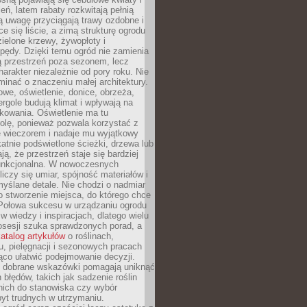
leń, latem rabaty rozkwitają pełnią
ią uwagę przyciągają trawy ozdobne i
ce się liście, a zimą strukturę ogrodu
ielone krzewy, żywopłoty i
pędy. Dzięki temu ogród nie zamienia
ą przestrzeń poza sezonem, lecz
arakter niezależnie od pory roku. Nie
inać o znaczeniu małej architektury.
we, oświetlenie, donice, obrzeża,
ergole budują klimat i wpływają na
kowania. Oświetlenie ma tu
olę, ponieważ pozwala korzystać z
e wieczorem i nadaje mu wyjątkowy
ikatnie podświetlone ścieżki, drzewa lub
ją, że przestrzeń staje się bardziej
 funkcjonalna. W nowoczesnych
liczy się umiar, spójność materiałów i
yślane detale. Nie chodzi o nadmiar
o stworzenie miejsca, do którego chce
 Połowa sukcesu w urządzaniu ogrodu
 w wiedzy i inspiracjach, dlatego wielu
posesji szuka sprawdzonych porad, a
atalog artykułów
o roślinach,
u, pielęgnacji i sezonowych pracach
co ułatwić podejmowanie decyzji.
 dobrane wskazówki pomagają uniknąć
błędów, takich jak sadzenie roślin
nich do stanowiska czy wybór
yt trudnych w utrzymaniu.