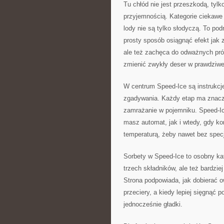
Tu chłód nie jest przeszkodą, tyl
przyjemnością. Kategorie ciekawe
lody nie są tylko słodyczą. To pod
prosty sposób osiągnąć efekt jak 
ale też zachęca do odważnych prób:
zmienić zwykły deser w prawdziw
W centrum Speed-Ice są instrukcje
zgadywania. Każdy etap ma znacze
zamrażanie w pojemniku. Speed-Ic
masz automat, jak i wtedy, gdy ko
temperaturą, żeby nawet bez specj
Sorbety w Speed-Ice to osobny kate
trzech składników, ale też bardzie
Strona podpowiada, jak dobierać 
przeciery, a kiedy lepiej sięgnąć 
jednocześnie gładki.