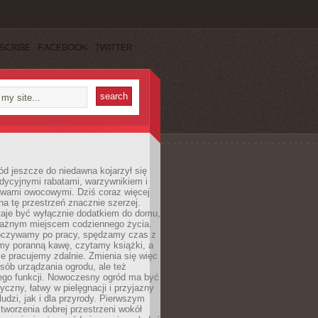
SCRIBE
FACEBOOK
TWITTER
d jeszcze do niedawna kojarzył się
adycyjnymi rabatami, warzywnikiem i
ewami owocowymi. Dziś coraz więcej
na tę przestrzeń znacznie szerzej.
taje być wyłącznie dodatkiem do domu,
 ważnym miejscem codziennego życia.
poczywamy po pracy, spędzamy czas z
emy poranną kawę, czytamy książki, a
 pracujemy zdalnie. Zmienia się więc
osób urządzania ogrodu, ale też
jego funkcji. Nowoczesny ogród ma być
tyczny, łatwy w pielęgnacji i przyjazny
ludzi, jak i dla przyrody. Pierwszym
tworzenia dobrej przestrzeni wokół