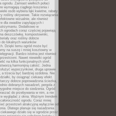
a ogrodu. Zamiast wielkich połaci
óre wymagają ciągłego koszenia i
wiele osób wybiera łąki kwietne, rabaty
zy rośliny okrywowe. Takie rozwiązania
 efektowne wizualnie, ale również
ze dla owadów zapylających i
w utrzymaniu. Dodatkowo w
h ogrodach coraz częściej pojawiają
i na deszczówkę, kompostowniki,
teriały oraz rośliny dobrze
 do lokalnych warunków
ch. Dzięki temu ogród może być
orny na suszę i mniej kosztowny w
ielęgnacji. Bardzo istotna jest również
rzestrzeni. Nawet niewielki ogród
lić na kilka funkcjonalnych stref,
stworzą harmonijną całość. Jedna
służyć wypoczynkowi, druga uprawie
w, a trzecia być bardziej ozdobna. Nie
 działki, by osiągnąć ciekawy efekt.
arczy dobrze poprowadzona ścieżka,
ednio dobranych nasadzeń, pergola z
wygodne miejsce do siedzenia. Ogród
raszać do przebywania w nim, a nie
rze wyglądać z okna. Ważnym trendem
ż całoroczność ogrodu. Coraz mniej
eć przestrzeń atrakcyjną wyłącznie od
pnia. Dlatego planuje się nasadzenia
 ciekawego działo się w ogrodzie przez
osną pojawiają się cebulowe kwiaty i