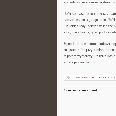
sposób podania zamienia deser w
Jeśli kochasz robienie rzeczy sa
których wraca się regularnie. Jeśl
już robisz lody, odkryjesz lepsze 
który nie straszy, tylko podpowiad
Speed-Ice to w skrócie lodowa ins
miejsce, które przypomina, że naj
A potem wystarczy już tylko łyżka
smakuje idealnie.
CATEGORIES:
MEDYCYNA STYLU Ż
Comments are closed.