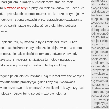
domu jest zr
ko narzędziem, a każdy pucharek może stać się małą
jak z katalo
 to
Mrożone desery
i Sprzęt do robienia lodów. Na Speed-Ice
swoje zadani
jest dopaso
róż o produktach, o temperaturze, o teksturze i o tym, jak w
Rodzina z m
bezpiecznego
z cukierni. Strona prowadzi przez sprawdzone rozwiązania,
wygodnej st
 od wanilii, przez orzechy, aż po zioła, które potrafią
zdalnie moż
dobrą osłoną 
e wow.
różnorodnośc
szukał rozw
nie jest wię
 opisane tak, by można je było zrobić bez stresu i bez
odpowiedzią 
nie: schłodzenie masy, mieszanie, dojrzewanie, a potem
rolę odgrywa
projektowani
e pokazuje, jak podejść do tematu zarówno wtedy, gdy
trawnika, kt
podlewania, 
rzystasz z freezera. Znajdziesz tu metody na pracę z
z bylinami c
alistycznego sprzętu uzyskać gładką strukturę.
są nie tylko
korzystniejs
łatwiejsze 
goria pełen lekkich inspiracji. Są minimalistyczne wersje z
nowoczesnyc
się zbiornik
j wyrafinowane propozycje, gdzie liczy się kwasowość.
naturalne ma
owoce sezonowe, jak pracować z tropikami, jak wykorzystać
dostosowane
klimatyczny
po słodzik. Dzięki temu sorbet może być lekki, a
bardziej odp
codziennej p
kompozycja p
można podzie