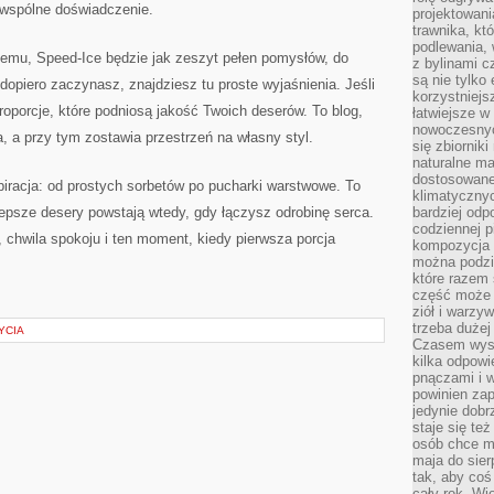
 wspólne doświadczenie.
projektowani
trawnika, kt
podlewania, 
memu, Speed-Ice będzie jak zeszyt pełen pomysłów, do
z bylinami c
są nie tylko
i dopiero zaczynasz, znajdziesz tu proste wyjaśnienia. Jeśli
korzystniejs
proporcje, które podniosą jakość Twoich deserów. To blog,
łatwiejsze 
nowoczesnyc
a, a przy tym zostawia przestrzeń na własny styl.
się zbiornik
naturalne ma
dostosowane
piracja: od prostych sorbetów po pucharki warstwowe. To
klimatyczny
lepsze desery powstają wtedy, gdy łączysz odrobinę serca.
bardziej odp
codziennej p
, chwila spokoju i ten moment, kiedy pierwsza porcja
kompozycja p
można podzie
które razem 
część może 
ziół i warzy
trzeba dużej
YCIA
Czasem wyst
kilka odpowi
pnączami i 
powinien zap
jedynie dob
staje się te
osób chce mi
maja do sier
tak, aby coś
cały rok. Wi