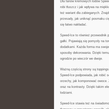
Dla fanów kremowych lodów Speed-
robi tłuszcz i jak wpływa na miękk
też wariant dla zabieganych. Zna
przesady, jak uniknąć posmaku cię
się łatwo nakładać.
Speed-Ice to również przewodnik
gałki. Pojawiają się pomysły na to
dodatkami. Każda forma ma swoje s
sposoby dekorowania. Dzięki tem
ogrodzie po wieczór we dwoje.
Ważną częścią strony są toppings,
Speed-Ice podpowiada, jak robić s
orzechy, jak komponować owoce. Z
oraz na kontrasty. Dzięki takim 
lodziarni.
Speed-Ice stawia też na świadomo