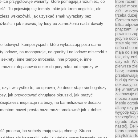
Ice przygotowuje warianty, które pomagają zrozumieć, co
które razem 
część może 
ość. Tu pojawiają się tematy takie jak krem angielski, ale
ziół i warzy
trzeba dużej
jdziesz wskazówki, jak uzyskać smak wyrazisty bez
Czasem wyst
żkości i jak sprawić, by lody po zamrożeniu nadal dawały
kilka odpowi
pnączami i 
powinien zap
jedynie dob
staje się te
 po lodowych kompozycjach, które wykraczają poza same
osób chce mi
rty lodowe, na monoporcje, na granity i na lodowe miseczki z
maja do sier
tak, aby coś
ekrety: inne tempo mrożenia, inne proporcje, inne
cały rok. Wi
pierwsza zie
u możesz dopasować deser do pory roku: od imprezy w
barw, jesien
przebarwiają
budują zimoz
dekoracyjne 
 czyli wszystko to, co sprawia, że deser staje się bogatszy.
się w martw
zachowuje ch
osy, jak przygotować chrupiące okruszki, jak prażyć
można zapom
najdziesz inspiracje na bezy, na karmelizowane dodatki
Meble ogrodo
altany czy p
elementom nawet prosta baza może smakować jak z dobrej
wygodę użyt
szczególną r
ogrodu takż
nastrój. Del
ść procesu, bo sorbety mają swoją chemię. Strona
taras sprawia
przytulna i