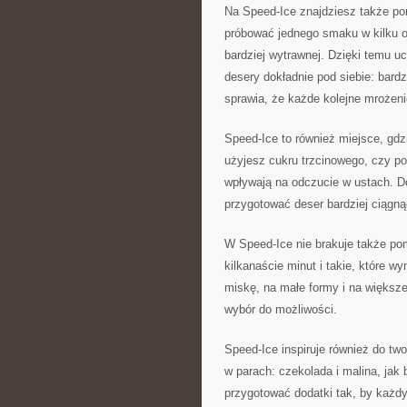
Na Speed-Ice znajdziesz także po
próbować jednego smaku w kilku od
bardziej wytrawnej. Dzięki temu 
desery dokładnie pod siebie: bard
sprawia, że każde kolejne mrożeni
Speed-Ice to również miejsce, gdzi
użyjesz cukru trzcinowego, czy po
wpływają na odczucie w ustach. Do
przygotować deser bardziej ciągnąc
W Speed-Ice nie brakuje także pom
kilkanaście minut i takie, które 
miskę, na małe formy i na większ
wybór do możliwości.
Speed-Ice inspiruje również do tw
w parach: czekolada i malina, jak
przygotować dodatki tak, by każd