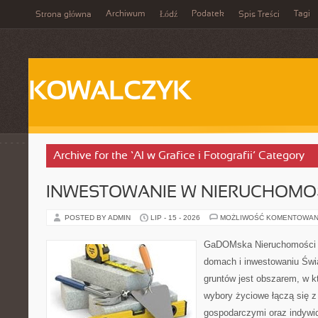
Archiwum
Podatek
Tagi
Strona główna
Łódź
Spis Treści
KOWALCZYK
Archive for the ‘AI w Grafice i Fotografii’ Category
INWESTOWANIE W NIERUCHOMO
POSTED BY ADMIN
LIP - 15 - 2026
MOŻLIWOŚĆ KOMENTOWAN
GaDOMska Nieruchomości –
domach i inwestowaniu Świ
gruntów jest obszarem, w 
wybory życiowe łączą się z
gospodarczymi oraz indywi