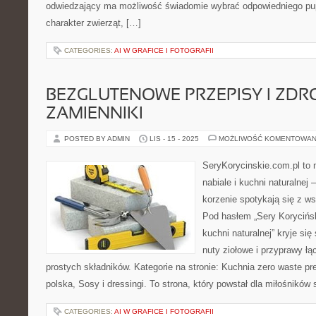
odwiedzający ma możliwość świadomie wybrać odpowiedniego pup
charakter zwierząt, […]
CATEGORIES:
AI W GRAFICE I FOTOGRAFII
BEZGLUTENOWE PRZEPISY I ZD
ZAMIENNIKI
POSTED BY ADMIN
LIS - 15 - 2025
MOŻLIWOŚĆ KOMENTOWAN
SeryKorycinskie.com.pl to 
nabiale i kuchni naturalnej 
korzenie spotykają się z 
Pod hasłem „Sery Koryciński
kuchni naturalnej” kryje się
nuty ziołowe i przyprawy ł
prostych składników. Kategorie na stronie: Kuchnia zero waste p
polska, Sosy i dressingi. To strona, który powstał dla miłośników 
CATEGORIES:
AI W GRAFICE I FOTOGRAFII