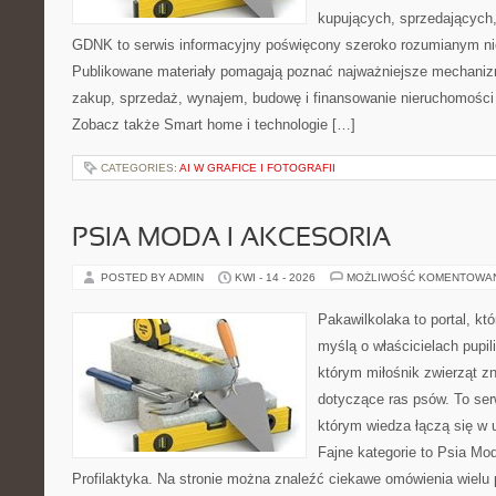
kupujących, sprzedających, 
GDNK to serwis informacyjny poświęcony szeroko rozumianym n
Publikowane materiały pomagają poznać najważniejsze mechaniz
zakup, sprzedaż, wynajem, budowę i finansowanie nieruchomości 
Zobacz także Smart home i technologie […]
CATEGORIES:
AI W GRAFICE I FOTOGRAFII
PSIA MODA I AKCESORIA
POSTED BY ADMIN
KWI - 14 - 2026
MOŻLIWOŚĆ KOMENTOWA
Pakawilkolaka to portal, kt
myślą o właścicielach pupil
którym miłośnik zwierząt zn
dotyczące ras psów. To se
którym wiedza łączą się w 
Fajne kategorie to Psia Mod
Profilaktyka. Na stronie można znaleźć ciekawe omówienia wielu 