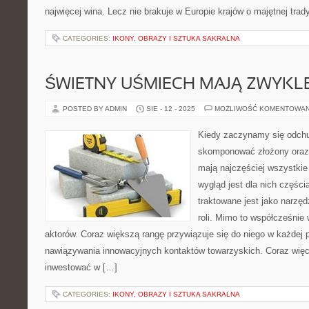
najwięcej wina. Lecz nie brakuje w Europie krajów o majętnej tradyc
CATEGORIES:
IKONY, OBRAZY I SZTUKA SAKRALNA
ŚWIETNY UŚMIECH MAJĄ ZWYKL
POSTED BY ADMIN
SIE - 12 - 2025
MOŻLIWOŚĆ KOMENTOWA
Kiedy zaczynamy się odchu
skomponować złożony oraz
mają najczęściej wszystkie
wygląd jest dla nich części
traktowane jest jako narzę
roli. Mimo to współcześnie w
aktorów. Coraz większą rangę przywiązuje się do niego w każdej 
nawiązywania innowacyjnych kontaktów towarzyskich. Coraz więc
inwestować w […]
CATEGORIES:
IKONY, OBRAZY I SZTUKA SAKRALNA