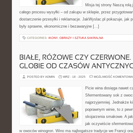
Misja tej strony Naszą rolą
całego procesu wysyłki – od zakupu w sklepie, przez przygotowan
dostarczenie przesyłki i reklamacje. JakWyslac.pl pokazuje, jak 
były sprawne, ekonomiczne i bezawaryjne […]
CATEGORIES:
IKONY, OBRAZY I SZTUKA SAKRALNA
BIAŁE, RÓŻOWE CZY CZERWONE.
GLOBIE OD CZASÓW ANTYCZNY
POSTED BY ADMIN
WRZ - 18 - 2025
MOŻLIWOŚĆ KOMENTOWA
Picie wina dosięga nawet 
Sfermentowany sok z owocó
najprzyjemniej. Jednakże k
poprawnym winie, to z pew
skojarzenia smakowe. A jak
jak oczywiście sfermentow
w owoców winogron. Wino ma najbogatsze tradycje we Francji ora