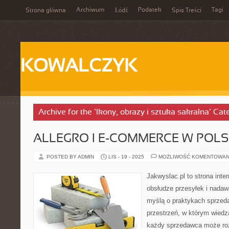
Archiwum
Podatek
Tagi
Strona główna
Łódź
Spis Treści
KOWALCZYK
Archive for the ‘Ikony, obrazy i sztuka sakralna’ Cat
ALLEGRO I E-COMMERCE W POLS
POSTED BY ADMIN
LIS - 19 - 2025
MOŻLIWOŚĆ KOMENTOWAN
Jakwyslac.pl to strona int
obsłudze przesyłek i nadaw
myślą o praktykach sprzed
przestrzeń, w którym wiedz
każdy sprzedawca może roz