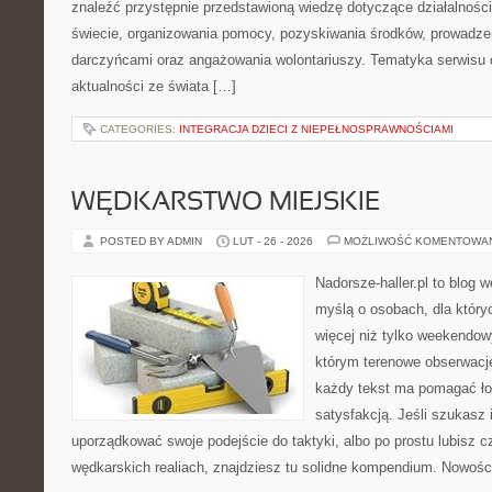
znaleźć przystępnie przedstawioną wiedzę dotyczące działalności 
świecie, organizowania pomocy, pozyskiwania środków, prowadzen
darczyńcami oraz angażowania wolontariuszy. Tematyka serwisu 
aktualności ze świata […]
CATEGORIES:
INTEGRACJA DZIECI Z NIEPEŁNOSPRAWNOŚCIAMI
WĘDKARSTWO MIEJSKIE
POSTED BY ADMIN
LUT - 26 - 2026
MOŻLIWOŚĆ KOMENTOWA
Nadorsze-haller.pl to blog w
myślą o osobach, dla który
więcej niż tylko weekendo
którym terenowe obserwacje
każdy tekst ma pomagać ło
satysfakcją. Jeśli szukasz 
uporządkować swoje podejście do taktyki, albo po prostu lubisz c
wędkarskich realiach, znajdziesz tu solidne kompendium. Nowości