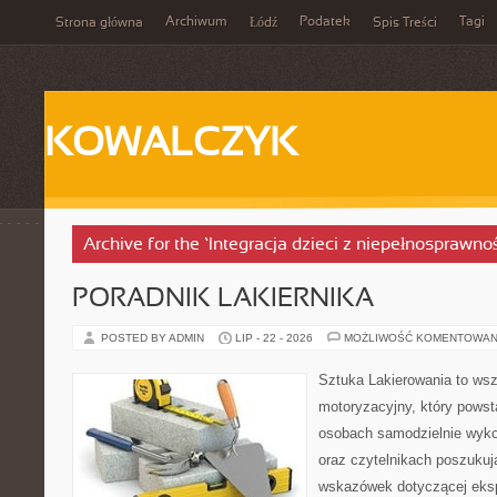
Archiwum
Podatek
Tagi
Strona główna
Łódź
Spis Treści
KOWALCZYK
Archive for the ‘Integracja dzieci z niepełnosprawno
PORADNIK LAKIERNIKA
POSTED BY ADMIN
LIP - 22 - 2026
MOŻLIWOŚĆ KOMENTOWAN
Sztuka Lakierowania to wsz
motoryzacyjny, który powst
osobach samodzielnie wyk
oraz czytelnikach poszuku
wskazówek dotyczącej eksp