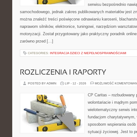
serwisu bezpośrednio nawią
samochodowego, jednak zakres publikowanych materiałów jest zn
można znaleźć treści poświęcone odnawianiu karoserii, blacharst
naprawom silników, elektronice, tuningowi, narzędziom warsztatow
motoryzacji. Został przygotowany jako praktyczny poradnik onlin
zarówno przed […]
CATEGORIES:
INTEGRACJA DZIECI Z NIEPEŁNOSPRAWNOŚCIAMI
ROZLICZENIA I RAPORTY
POSTED BY ADMIN
LIP - 12 - 2026
MOŻLIWOŚĆ KOMENTOWAN
CP Caritas – rozbudowany p
wolontariacie i mądrym pom
wielotematyczny serwis in
fundacjom charytatywnym, 
sposobom wspierania osób z
sytuacji życiowej. Jest to 