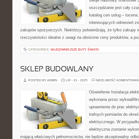
swoje nadmiary finansowe 
oszczędzanie jest cały cza
katalog cen usług – tocena.
interesujących odniesień z
zakupów spożywczych. Niektórzy potwierdzają, że tylko zakupy 
rzeczywistości idealne z uwagi na obniżone ceny produktów, a 
CATEGORIES:
NAJDZIWNIEJSZE BUTY ŚWIATA
SKLEP BUDOWLANY
POSTED BY ADMIN
LIP - 31 - 2025
MOŻLIWOŚĆ KOMENTOWAN
Oświetlenie Instalacja elek
wykonana przez wykwalifik
uprawnienie do prac elekt
trafnych pomiarów do określ
elektrycznego. W przypadku
elektryczna zostanie wykon
mającą właściwych pełnomocnictw, nie będzie akceptowalny odbió