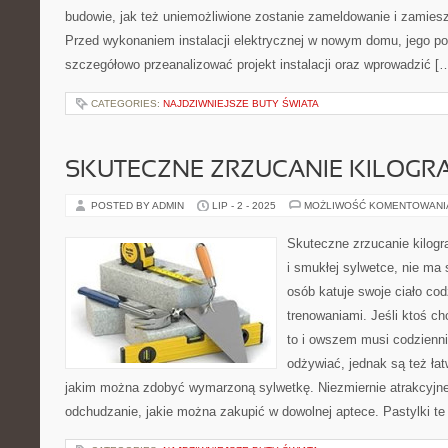
budowie, jak też uniemożliwione zostanie zameldowanie i zamies
Przed wykonaniem instalacji elektrycznej w nowym domu, jego p
szczegółowo przeanalizować projekt instalacji oraz wprowadzić [
CATEGORIES:
NAJDZIWNIEJSZE BUTY ŚWIATA
SKUTECZNE ZRZUCANIE KILOG
POSTED BY ADMIN
LIP - 2 - 2025
MOŻLIWOŚĆ KOMENTOWAN
Skuteczne zrzucanie kilog
i smukłej sylwetce, nie ma 
osób katuje swoje ciało cod
trenowaniami. Jeśli ktoś c
to i owszem musi codzienni
odżywiać, jednak są też łat
jakim można zdobyć wymarzoną sylwetkę. Niezmiernie atrakcyjne s
odchudzanie, jakie można zakupić w dowolnej aptece. Pastylki te