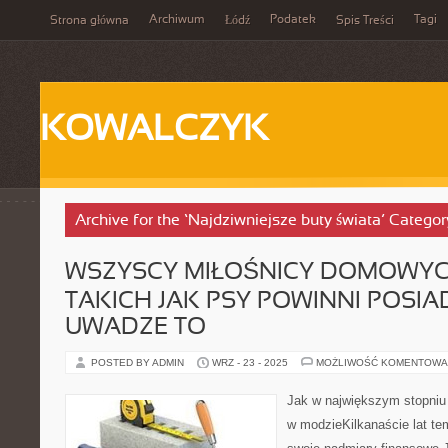
Archiwum
Podatek
Tagi
Strona główna
Łódź
Spis Treści
KOWALCZYK
Archive for the ‘Najdziwniejsze buty świata’ Categor
WSZYSCY MIŁOŚNICY DOMOWYC
TAKICH JAK PSY POWINNI POSI
UWADZE TO
POSTED BY ADMIN
WRZ - 23 - 2025
MOŻLIWOŚĆ KOMENTOWA
Jak w największym stopniu 
w modzieKilkanaście lat te