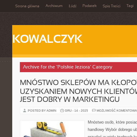
Archiwum
Podatek
Tagi
Strona główna
Łódź
Spis Treści
KOWALCZYK
Archive for the ‘Polskie Jeziora’ Category
MNÓSTWO SKLEPÓW MA KŁOPO
UZYSKANIEM NOWYCH KLIENTÓW
JEST DOBRY W MARKETINGU
POSTED BY ADMIN
GRU - 14 - 2025
MOŻLIWOŚĆ KOMENTOWA
Mnóstwo osób, które posiad
handlowy Wybór dobrego ub
przydać w wielu trudnych k