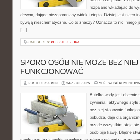
rozpalano wkładaj,ac do wy
drewna, dające niezapomniany widok i ciepło. Dzisiaj jest nieco i
bywają nieschematyczne. Co to znaczy? Oznacza to nic innego ja
[…]
CATEGORIES:
POLSKIE JEZIORA
SPORO OSÓB NIE MOŻE BEZ NIEJ
FUNKCJONOWAĆ
POSTED BY ADMIN
WRZ - 30 - 2025
MOŻLIWOŚĆ KOMENTOWA
Butelka wody jest obecnie
żywienia i aktywnego stylu
bez niej stosownie funkcjo
pobudza, daje dla organizm
przede wszystkim staje się 
osób pije kawę. Błędne stwi
smaku czy też kiepskiego wpływu na zdrowie odchodzą w zapomn