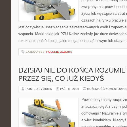
związanych z prawdopodobi
życia lub wystąpienia stra
czasach na rynku pracuje s
jest oczywiście ubezpieczanie zainteresowanych osób i zapewnia
wsparcia. Marki takie jak PZU Kalisz zdobyły już duże doświadcz
rozeznanie pośród opcji, jakie mogą podsunąć nowym lub starym 
CATEGORIES:
POLSKIE JEZIORA
DZISIAJ NIE DO KOŃCA ROZUMIE
PRZEZ SIĘ, CO JUŻ KIEDYŚ
POSTED BY ADMIN
PAŹ - 8 - 2025
MOŻLIWOŚĆ KOMENTOWAN
Pewno przyznamy rację, że 
znaczącą rolę A z czym jed
domowego? Naturalnie z tym
a więc kominkiem. Niegdyś
przede wszystkim z ogniem