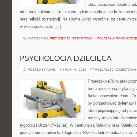
chcą poznawać detale śród
od strony kulinarnej. To miejsce, gdzie spotykają się kulinarne i
oraz miłość do tradycji. Na stronie widać wyraźnie, że centrum z
w wielu odsłonach, […]
CATEGORIES:
PRZYSZŁOŚĆ MOTORYZACJI – POJAZDY AUTONOMICZNE
PSYCHOLOGIA DZIECIĘCA
POSTED BY ADMIN
MAR - 6 - 2026
MOŻLIWOŚĆ KOMENTOWAN
Przedszkole76 to praktyczny
temat dziecka spotyka się 
funkcjonowaniem domu. To 
by porządkować dylematy i
które pojawiają się od pier
rodziny aż po lata dziecińs
tygodniu i Uczeń (7–12 lat). W centrum są Maluchy oraz Opiekunow
poznaje się na nowo każdego dnia. Przedszkole76 pokazuje, że o