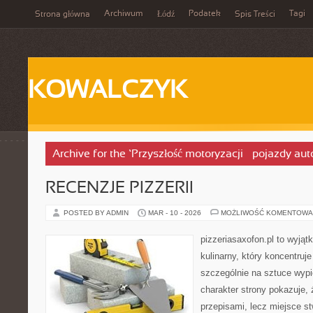
Archiwum
Podatek
Tagi
Strona główna
Łódź
Spis Treści
KOWALCZYK
Archive for the ‘Przyszłość motoryzacji – pojazdy a
RECENZJE PIZZERII
POSTED BY ADMIN
MAR - 10 - 2026
MOŻLIWOŚĆ KOMENTOWA
pizzeriasaxofon.pl to wyjątk
kulinarny, który koncentruje
szczególnie na sztuce wyp
charakter strony pokazuje, ż
przepisami, lecz miejsce st