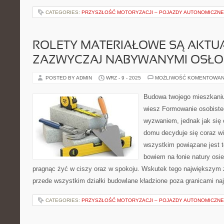
CATEGORIES:
PRZYSZŁOŚĆ MOTORYZACJI – POJAZDY AUTONOMICZNE
ROLETY MATERIAŁOWE SĄ AKTU
ZAZWYCZAJ NABYWANYMI OSŁO
POSTED BY ADMIN
WRZ - 9 - 2025
MOŻLIWOŚĆ KOMENTOWAN
Budowa twojego mieszkaniu 
wiesz Formowanie osobisteg
wyzwaniem, jednak jak się
domu decyduje się coraz wi
wszystkim powiązane jest t
bowiem na łonie natury osie
pragnąc żyć w ciszy oraz w spokoju. Wskutek tego największym 
przede wszystkim działki budowlane kładzione poza granicami na
CATEGORIES:
PRZYSZŁOŚĆ MOTORYZACJI – POJAZDY AUTONOMICZNE