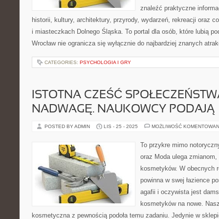
znaleźć praktyczne informa
historii, kultury, architektury, przyrody, wydarzeń, rekreacji oraz
i miasteczkach Dolnego Śląska. To portal dla osób, które lubią 
Wrocław nie ogranicza się wyłącznie do najbardziej znanych atrakc
CATEGORIES:
PSYCHOLOGIA I GRY
ISTOTNA CZEŚĆ SPOŁECZEŃSTW
NADWAGĘ. NAUKOWCY PODAJĄ
POSTED BY ADMIN
LIS - 25 - 2025
MOŻLIWOŚĆ KOMENTOWAN
To przykre mimo notoryczny
oraz Moda ulega zmianom, 
kosmetyków. W obecnych re
powinna w swej łazience p
agafii i oczywista jest da
kosmetyków na nowe. Nasz
kosmetyczna z pewnością podoła temu zadaniu. Jedynie w sklep