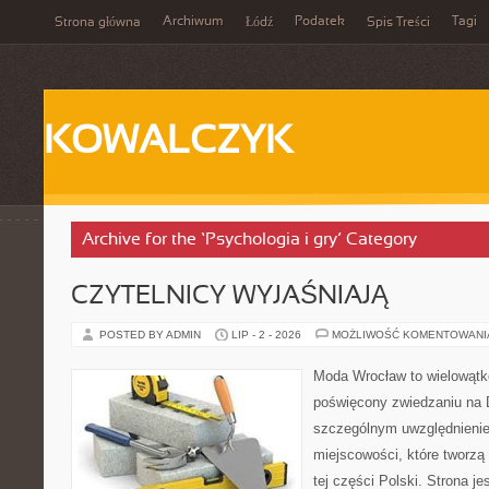
Archiwum
Podatek
Tagi
Strona główna
Łódź
Spis Treści
KOWALCZYK
Archive for the ‘Psychologia i gry’ Category
CZYTELNICY WYJAŚNIAJĄ
POSTED BY ADMIN
LIP - 2 - 2026
MOŻLIWOŚĆ KOMENTOWAN
Moda Wrocław to wielowątk
poświęcony zwiedzaniu na 
szczególnym uwzględnieni
miejscowości, które tworzą
tej części Polski. Strona j