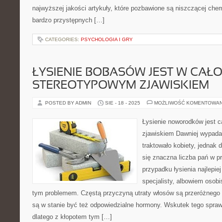
najwyższej jakości artykuły, które pozbawione są niszczącej che
bardzo przystępnych […]
CATEGORIES:
PSYCHOLOGIA I GRY
ŁYSIENIE BOBASÓW JEST W CAŁO
STEREOTYPOWYM ZJAWISKIEM
POSTED BY ADMIN
SIE - 18 - 2025
MOŻLIWOŚĆ KOMENTOWA
Łysienie noworodków jest 
zjawiskiem Dawniej wypadan
traktowało kobiety, jednak
się znaczna liczba pań w 
przypadku łysienia najlepie
specjalisty, albowiem osobiś
tym problemem. Częstą przyczyną utraty włosów są przeróżnego t
są w stanie być też odpowiedzialne hormony. Wskutek tego sprawdź
dlatego z kłopotem tym […]