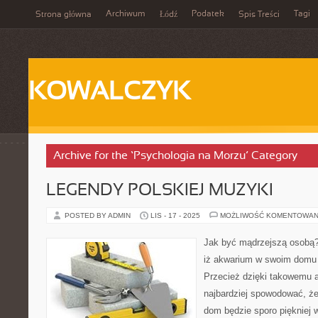
Archiwum
Podatek
Tagi
Strona główna
Łódź
Spis Treści
KOWALCZYK
Archive for the ‘Psychologia na Morzu’ Category
LEGENDY POLSKIEJ MUZYKI
POSTED BY ADMIN
LIS - 17 - 2025
MOŻLIWOŚĆ KOMENTOWAN
Jak być mądrzejszą osobą?
iż akwarium w swoim domu t
Przecież dzięki takowemu
najbardziej spowodować, ż
dom będzie sporo piękniej 