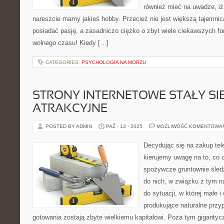
również mieć na uwadze, iż
nareszcie mamy jakieś hobby. Przecież nie jest większą tajemnic
posiadać pasję, a zasadniczo ciężko o zbyt wiele ciekawszych f
wolnego czasu! Kiedy […]
CATEGORIES:
PSYCHOLOGIA NA MORZU
STRONY INTERNETOWE STAŁY SI
ATRAKCYJNE
POSTED BY ADMIN
PAŹ - 13 - 2025
MOŻLIWOŚĆ KOMENTOWA
Decydując się na zakup te
kierujemy uwagę na to, co 
spożywcze gruntownie śledz
do nich, w związku z tym 
do sytuacji, w której małe i
produkujące naturalne przy
gotowania zostają zbyte wielkiemu kapitałowi. Poza tym gigantyc