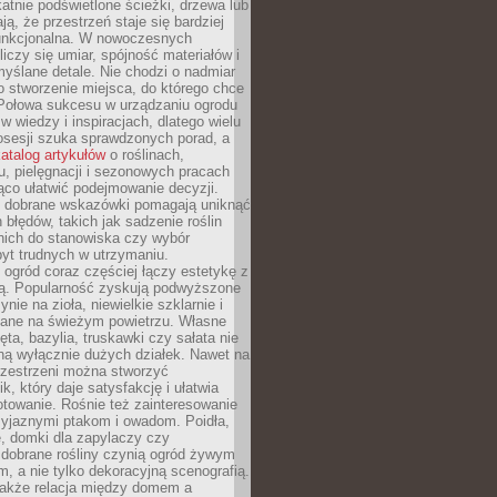
ikatnie podświetlone ścieżki, drzewa lub
ją, że przestrzeń staje się bardziej
 funkcjonalna. W nowoczesnych
liczy się umiar, spójność materiałów i
yślane detale. Nie chodzi o nadmiar
o stworzenie miejsca, do którego chce
 Połowa sukcesu w urządzaniu ogrodu
 w wiedzy i inspiracjach, dlatego wielu
posesji szuka sprawdzonych porad, a
atalog artykułów
o roślinach,
u, pielęgnacji i sezonowych pracach
co ułatwić podejmowanie decyzji.
 dobrane wskazówki pomagają uniknąć
błędów, takich jak sadzenie roślin
nich do stanowiska czy wybór
yt trudnych w utrzymaniu.
ogród coraz częściej łączy estetykę z
ą. Popularność zyskują podwyższone
ynie na zioła, niewielkie szklarnie i
niane na świeżym powietrzu. Własne
ęta, bazylia, truskawki czy sałata nie
ną wyłącznie dużych działek. Nawet na
przestrzeni można stworzyć
k, który daje satysfakcję i ułatwia
towanie. Rośnie też zainteresowanie
zyjaznymi ptakom i owadom. Poidła,
, domki dla zapylaczy czy
 dobrane rośliny czynią ogród żywym
 a nie tylko dekoracyjną scenografią.
 także relacja między domem a