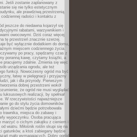
i. Jeśli zostanie zaplanowany z
tanie się nie tylko estetycznym
budynku, ale prawdziwą przestrzenią
codziennej radości i kontaktu z
d jeszcze do niedawna kojarzył się
adycyjnymi rabatami, warzywnikiem i
ewami owocowymi. Dziś coraz więcej
na tę przestrzeń znacznie szerzej.
taje być wyłącznie dodatkiem do domu,
 ważnym miejscem codziennego życia.
poczywamy po pracy, spędzamy czas z
emy poranną kawę, czytamy książki, a
 pracujemy zdalnie. Zmienia się więc
osób urządzania ogrodu, ale też
jego funkcji. Nowoczesny ogród ma być
tyczny, łatwy w pielęgnacji i przyjazny
ludzi, jak i dla przyrody. Pierwszym
tworzenia dobrej przestrzeni wokół
ozumienie, że ogród nie musi wyglądać
gu luksusowych realizacji, by spełniał
e. W rzeczywistości najważniejsze
wanie go do stylu życia domowników.
ałymi dziećmi będzie potrzebowała
 trawnika, miejsca do zabawy i
refy wypoczynku. Osoba pracująca
e marzyć o cichym zakątku z cieniem i
od wiatru. Miłośnik roślin skupi się na
i gatunków, a ktoś zabiegany będzie
iązań mało wymagających. Dobry ogród