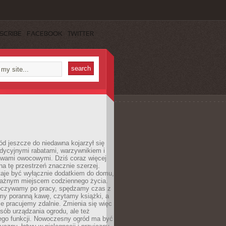
SCRIBE
FACEBOOK
TWITTER
d jeszcze do niedawna kojarzył się
adycyjnymi rabatami, warzywnikiem i
ewami owocowymi. Dziś coraz więcej
na tę przestrzeń znacznie szerzej.
taje być wyłącznie dodatkiem do domu,
 ważnym miejscem codziennego życia.
poczywamy po pracy, spędzamy czas z
emy poranną kawę, czytamy książki, a
 pracujemy zdalnie. Zmienia się więc
osób urządzania ogrodu, ale też
jego funkcji. Nowoczesny ogród ma być