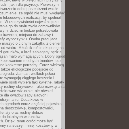
tyczny, łatwy w pielęgnacji i przyjazny
ludzi, jak i dla przyrody. Pierwszym
tworzenia dobrej przestrzeni wokół
ozumienie, że ogród nie musi wyglądać
gu luksusowych realizacji, by spełniał
e. W rzeczywistości najważniejsze
wanie go do stylu życia domowników.
ałymi dziećmi będzie potrzebowała
 trawnika, miejsca do zabawy i
refy wypoczynku. Osoba pracująca
e marzyć o cichym zakątku z cieniem i
od wiatru. Miłośnik roślin skupi się na
i gatunków, a ktoś zabiegany będzie
iązań mało wymagających. Dobry ogród
c kopiowaniem modnych trendów, lecz
na konkretne potrzeby. Coraz większą
 także ekologiczne podejście do
a ogrodu. Zamiast wielkich połaci
óre wymagają ciągłego koszenia i
wiele osób wybiera łąki kwietne, rabaty
zy rośliny okrywowe. Takie rozwiązania
 efektowne wizualnie, ale również
ze dla owadów zapylających i
w utrzymaniu. Dodatkowo w
h ogrodach coraz częściej pojawiają
i na deszczówkę, kompostowniki,
teriały oraz rośliny dobrze
 do lokalnych warunków
ch. Dzięki temu ogród może być
orny na suszę i mniej kosztowny w