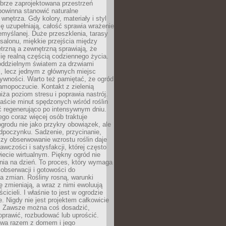
brze zaprojektowana przestrzeń
powinna stanowić naturalne
 wnętrza. Gdy kolory, materiały i styl
ę uzupełniają, całość sprawia wrażenie
zemyślanej. Duże przeszklenia, tarasy
salonu, miękkie przejścia między
trzną a zewnętrzną sprawiają, że
się realną częścią codziennego życia.
 oddzielnym światem za drzwiami
, lecz jednym z głównych miejsc
ywności. Warto też pamiętać, że ogród
amopoczucie. Kontakt z zielenią
iża poziom stresu i poprawia nastrój.
aście minut spędzonych wśród roślin
ć regenerująco po intensywnym dniu.
ego coraz więcej osób traktuje
ogrodu nie jako przykry obowiązek, ale
dpoczynku. Sadzenie, przycinanie,
zy obserwowanie wzrostu roślin daje
awczości i satysfakcji, której często
iecie wirtualnym. Piękny ogród nie
nia na dzień. To proces, który wymaga
, obserwacji i gotowości do
 zmian. Rośliny rosną, warunki
 zmieniają, a wraz z nimi ewoluują
cicieli. I właśnie to jest w ogrodzie
. Nigdy nie jest projektem całkowicie
 Zawsze można coś dosadzić,
oprawić, rozbudować lub uprościć.
ewa razem z domem i jego