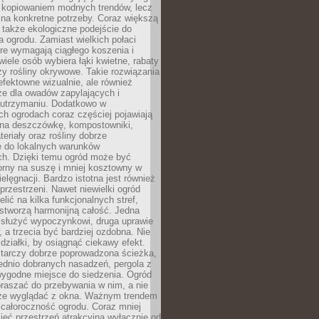
c kopiowaniem modnych trendów, lecz
na konkretne potrzeby. Coraz większą
 także ekologiczne podejście do
a ogrodu. Zamiast wielkich połaci
óre wymagają ciągłego koszenia i
wiele osób wybiera łąki kwietne, rabaty
zy rośliny okrywowe. Takie rozwiązania
 efektowne wizualnie, ale również
ze dla owadów zapylających i
w utrzymaniu. Dodatkowo w
h ogrodach coraz częściej pojawiają
i na deszczówkę, kompostowniki,
teriały oraz rośliny dobrze
 do lokalnych warunków
ch. Dzięki temu ogród może być
orny na suszę i mniej kosztowny w
ielęgnacji. Bardzo istotna jest również
rzestrzeni. Nawet niewielki ogród
lić na kilka funkcjonalnych stref,
stworzą harmonijną całość. Jedna
służyć wypoczynkowi, druga uprawie
w, a trzecia być bardziej ozdobna. Nie
 działki, by osiągnąć ciekawy efekt.
arczy dobrze poprowadzona ścieżka,
ednio dobranych nasadzeń, pergola z
wygodne miejsce do siedzenia. Ogród
raszać do przebywania w nim, a nie
rze wyglądać z okna. Ważnym trendem
ż całoroczność ogrodu. Coraz mniej
eć przestrzeń atrakcyjną wyłącznie od