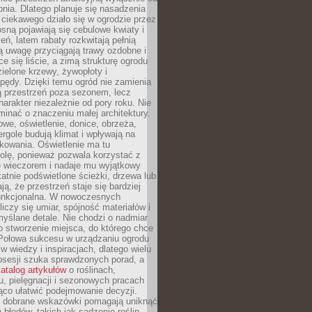
pnia. Dlatego planuje się nasadzenia
 ciekawego działo się w ogrodzie przez
osną pojawiają się cebulowe kwiaty i
leń, latem rabaty rozkwitają pełnią
ią uwagę przyciągają trawy ozdobne i
ce się liście, a zimą strukturę ogrodu
ielone krzewy, żywopłoty i
pędy. Dzięki temu ogród nie zamienia
ą przestrzeń poza sezonem, lecz
arakter niezależnie od pory roku. Nie
inać o znaczeniu małej architektury.
we, oświetlenie, donice, obrzeża,
ergole budują klimat i wpływają na
kowania. Oświetlenie ma tu
olę, ponieważ pozwala korzystać z
e wieczorem i nadaje mu wyjątkowy
ikatnie podświetlone ścieżki, drzewa lub
ją, że przestrzeń staje się bardziej
 funkcjonalna. W nowoczesnych
liczy się umiar, spójność materiałów i
yślane detale. Nie chodzi o nadmiar
o stworzenie miejsca, do którego chce
 Połowa sukcesu w urządzaniu ogrodu
 w wiedzy i inspiracjach, dlatego wielu
posesji szuka sprawdzonych porad, a
atalog artykułów
o roślinach,
u, pielęgnacji i sezonowych pracach
co ułatwić podejmowanie decyzji.
 dobrane wskazówki pomagają uniknąć
błędów, takich jak sadzenie roślin