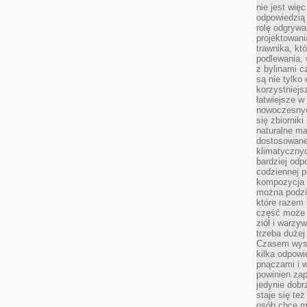
nie jest wię
odpowiedzią 
rolę odgrywa
projektowani
trawnika, kt
podlewania, 
z bylinami c
są nie tylko
korzystniejs
łatwiejsze 
nowoczesnyc
się zbiornik
naturalne ma
dostosowane
klimatyczny
bardziej odp
codziennej p
kompozycja p
można podzie
które razem 
część może 
ziół i warzy
trzeba dużej
Czasem wyst
kilka odpowi
pnączami i 
powinien zap
jedynie dob
staje się te
osób chce mi