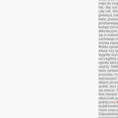
maja do sier
tak, aby coś
cały rok. Wi
pierwsza zie
barw, jesien
przebarwiają
budują zimoz
dekoracyjne 
się w martw
zachowuje ch
można zapom
Meble ogrodo
altany czy p
wygodę użyt
szczególną r
ogrodu takż
nastrój. Del
taras sprawia
przytulna i
aranżacjach 
dobrze przem
ozdób, lecz 
się wracać.
tkwi również
właścicieli 
praktyczny
k
projektowani
może znaczą
Odpowiednio
kosztownych 