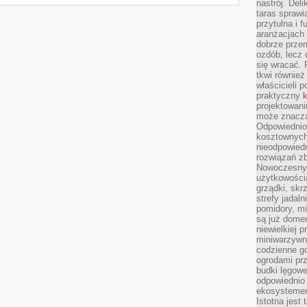
nastrój. Del
taras sprawia
przytulna i
aranżacjach 
dobrze przem
ozdób, lecz 
się wracać.
tkwi również
właścicieli 
praktyczny
k
projektowani
może znaczą
Odpowiednio
kosztownych 
nieodpowied
rozwiązań zb
Nowoczesny 
użytkowości
grządki, skrz
strefy jadal
pomidory, mi
są już dome
niewielkiej 
miniwarzywni
codzienne go
ogrodami pr
budki lęgowe
odpowiednio
ekosystemem,
Istotna jest