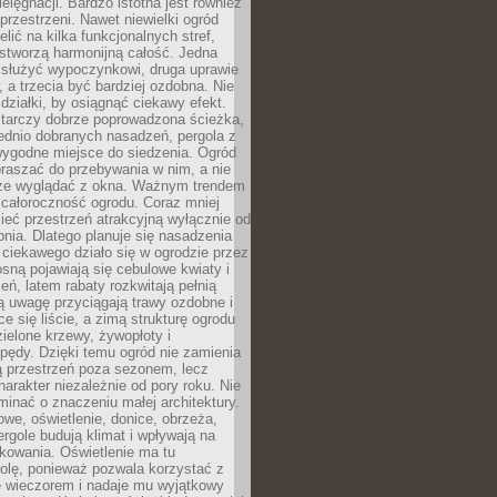
ielęgnacji. Bardzo istotna jest również
rzestrzeni. Nawet niewielki ogród
lić na kilka funkcjonalnych stref,
stworzą harmonijną całość. Jedna
służyć wypoczynkowi, druga uprawie
w, a trzecia być bardziej ozdobna. Nie
 działki, by osiągnąć ciekawy efekt.
arczy dobrze poprowadzona ścieżka,
ednio dobranych nasadzeń, pergola z
wygodne miejsce do siedzenia. Ogród
raszać do przebywania w nim, a nie
rze wyglądać z okna. Ważnym trendem
ż całoroczność ogrodu. Coraz mniej
eć przestrzeń atrakcyjną wyłącznie od
pnia. Dlatego planuje się nasadzenia
 ciekawego działo się w ogrodzie przez
osną pojawiają się cebulowe kwiaty i
leń, latem rabaty rozkwitają pełnią
ią uwagę przyciągają trawy ozdobne i
ce się liście, a zimą strukturę ogrodu
ielone krzewy, żywopłoty i
pędy. Dzięki temu ogród nie zamienia
ą przestrzeń poza sezonem, lecz
arakter niezależnie od pory roku. Nie
inać o znaczeniu małej architektury.
we, oświetlenie, donice, obrzeża,
ergole budują klimat i wpływają na
kowania. Oświetlenie ma tu
olę, ponieważ pozwala korzystać z
e wieczorem i nadaje mu wyjątkowy