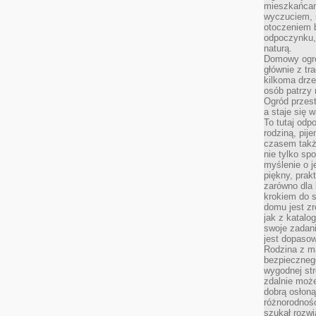
mieszkańcam
wyczuciem, s
otoczeniem 
odpoczynku, 
naturą.
Domowy ogró
głównie z tr
kilkoma drz
osób patrzy 
Ogród przes
a staje się
To tutaj od
rodziną, pij
czasem także
nie tylko sp
myślenie o 
piękny, prak
zarówno dla 
krokiem do s
domu jest zr
jak z katalo
swoje zadani
jest dopaso
Rodzina z m
bezpiecznego
wygodnej st
zdalnie moż
dobrą osłoną 
różnorodnośc
szukał rozw