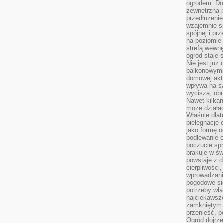
ogrodem. Do
zewnętrzna 
przedłużenie
wzajemnie si
spójnej i pr
na poziomie 
strefą wewnę
ogród staje 
Nie jest już
balkonowymi
domowej akt
wpływa na s
wycisza, obn
Nawet kilkan
może działa
Właśnie dlat
pielęgnację 
jako formę o
podlewanie c
poczucie spr
brakuje w św
powstaje z d
cierpliwości
wprowadzania
pogodowe się
potrzeby właś
najciekawsze
zamkniętym.
przenieść, p
Ogród dojrz