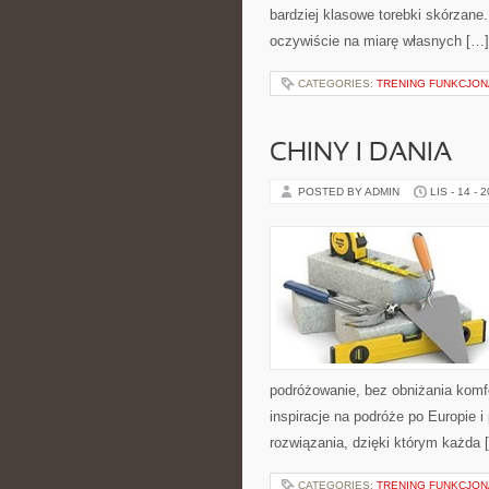
bardziej klasowe torebki skórzane
oczywiście na miarę własnych […]
CATEGORIES:
TRENING FUNKCJO
CHINY I DANIA
POSTED BY ADMIN
LIS - 14 - 
podróżowanie, bez obniżania komf
inspiracje na podróże po Europie i
rozwiązania, dzięki którym każda 
CATEGORIES:
TRENING FUNKCJO