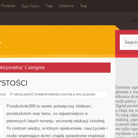
Podatek
Tagi
Ukarincy
Tagi
Spis Treści
SUB
K
unkcjonalny’ Category
YSTOŚCI
Domowy ogró
głównie z tr
ŚWIĘTA
2026
MOŻLIWOŚĆ KOMENTOWANIA
ZOSTAŁA WYŁĄCZONA
kilkoma drz
I
osób patrzy 
UROCZYSTOŚCI
Ogród przes
Przedszkole309 to serwis poświęcony żłobkom,
a staje się
przedszkolom oraz temu, co najważniejsze w
To tutaj od
rodziną, pij
pierwszych latach rozwoju: wczesnej edukacji szkolnej.
czasem także
To centrum wiedzy, w którym opiekunowie, nauczyciele i
nie tylko sp
myślenie o 
osoby wspierające dzieci znajdą sprawdzone inspiracje