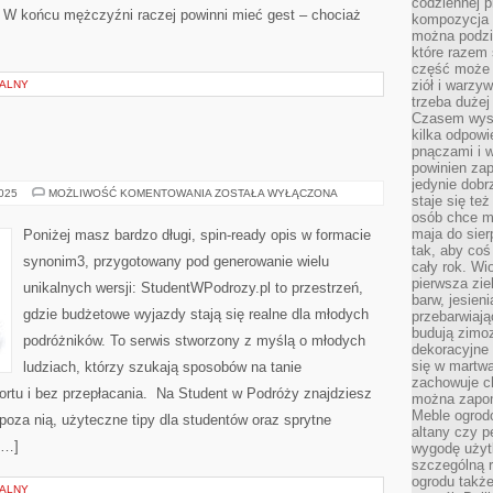
codziennej p
. W końcu mężczyźni raczej powinni mieć gest – chociaż
kompozycja p
można podzie
które razem 
część może 
ziół i warzy
NALNY
trzeba dużej
Czasem wyst
kilka odpowi
pnączami i 
powinien zap
jedynie dob
CHINY
2025
MOŻLIWOŚĆ KOMENTOWANIA
ZOSTAŁA WYŁĄCZONA
staje się te
I
osób chce mi
DANIA
maja do sier
Poniżej masz bardzo długi, spin-ready opis w formacie
tak, aby coś
synonim3, przygotowany pod generowanie wielu
cały rok. Wi
pierwsza zie
unikalnych wersji: StudentWPodrozy.pl to przestrzeń,
barw, jesien
gdzie budżetowe wyjazdy stają się realne dla młodych
przebarwiają
budują zimoz
podróżników. To serwis stworzony z myślą o młodych
dekoracyjne 
się w martw
ludziach, którzy szukają sposobów na tanie
zachowuje ch
ortu i bez przepłacania. Na Student w Podróży znajdziesz
można zapom
Meble ogrodo
 poza nią, użyteczne tipy dla studentów oraz sprytne
altany czy p
[…]
wygodę użyt
szczególną r
ogrodu takż
NALNY