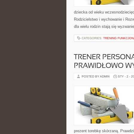
dziecka od wieku wczesnodziecięc
Rodzicielstwo i wychowanie i Rozw
dla wielu rodzin stają się wyzwan
CATEGORIES:
TRENING FUNKCJO
TRENER PERSON
PRAWIDŁOWO W
POSTED BY ADMIN
STY - 2 - 2
prezent torebkę skórzaną. Prawdz