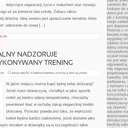
piękny, prak
zarówno dla 
dotyczące organizacji życia z maluchem oraz rozwoju
krokiem do s
ego aż po pierwsze lata szkoły. Zobacz także
domu jest zr
jak z katalo
ój dziecka. Ideą serwisu jest upraszczanie tematów, które
swoje zadani
iem: wdrożenie do nowej […]
jest dopaso
Rodzina z m
bezpiecznego
NALNY
wygodnej st
zdalnie moż
dobrą osłoną 
różnorodnośc
ALNY NADZORUJE
szukał rozw
nie jest wię
YKONYWANY TRENING
odpowiedzią 
rolę odgrywa
projektowani
TRENER
026
MOŻLIWOŚĆ KOMENTOWANIA
ZOSTAŁA WYŁĄCZONA
PERSONALNY
trawnika, kt
NADZORUJE
podlewania, 
PRAWIDŁOWO
W jakim miejscu można kupić ładną torbę skórzaną?
WYKONYWANY
z bylinami c
TRENING
są nie tylko
Jeżeli masz dziewczynę, chciałbyś w jakiś sposób
korzystniejs
zrobić jej bardzo udaną niespodziankę, chociażby
łatwiejsze 
nowoczesnyc
powinieneś brać w rachubę zakup eleganckiej torebki
się zbiornik
skórzanej. Przecież prawda jest taka, że większość
naturalne ma
dostosowane
kobiet będzie bardzo zadowolona, jeżeli dostanie jako
klimatyczny
bardziej odp
iwym strzałem w dziesiątkę są w szczególności takie