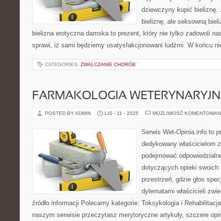
dziewczyny kupić bieliznę.
bieliznę, ale seksowną biel
bielizna erotyczna damska to prezent, który nie tylko zadowoli n
sprawi, iż sami będziemy usatysfakcjonowani ludźmi. W końcu nie
CATEGORIES:
ZWALCZANIE CHORÓB
FARMAKOLOGIA WETERYNARYJ
POSTED BY ADMIN
LIS - 11 - 2025
MOŻLIWOŚĆ KOMENTOWAN
Serwis Wet-Opinia.info to 
dedykowany właścicielom zw
podejmować odpowiedzialne
dotyczących opieki swoich
przestrzeń, gdzie głos spec
dylematami właścicieli zwi
źródło informacji Polecamy kategorie: Toksykologia i Rehabilitacja
naszym serwisie przeczytasz merytoryczne artykuły, szczere opini