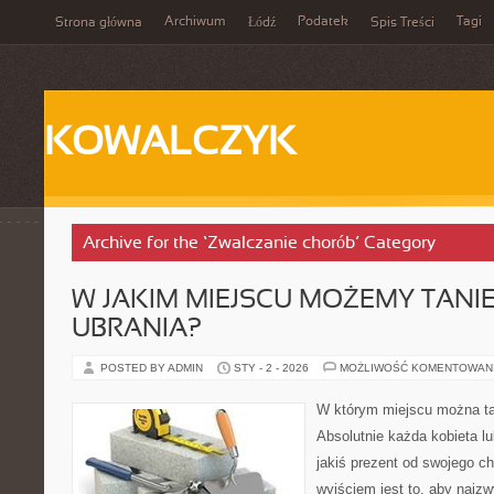
Archiwum
Podatek
Tagi
Strona główna
Łódź
Spis Treści
KOWALCZYK
Archive for the ‘Zwalczanie chorób’ Category
W JAKIM MIEJSCU MOŻEMY TANIE
UBRANIA?
POSTED BY ADMIN
STY - 2 - 2026
MOŻLIWOŚĆ KOMENTOWAN
W którym miejscu można ta
Absolutnie każda kobieta lu
jakiś prezent od swojego c
wyjściem jest to, aby najzw