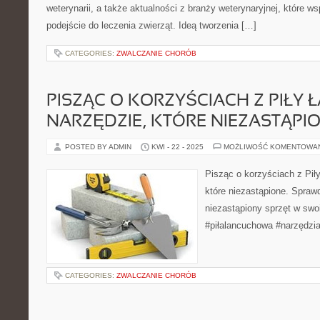
weterynarii, a także aktualności z branży weterynaryjnej, które w
podejście do leczenia zwierząt. Ideą tworzenia […]
CATEGORIES:
ZWALCZANIE CHORÓB
PISZĄC O KORZYŚCIACH Z PIŁY 
NARZĘDZIE, KTÓRE NIEZASTĄPI
POSTED BY ADMIN
KWI - 22 - 2025
MOŻLIWOŚĆ KOMENTOWA
Pisząc o korzyściach z Pił
które niezastąpione. Spraw
niezastąpiony sprzęt w swo
#piłalancuchowa #narzędzi
CATEGORIES:
ZWALCZANIE CHORÓB