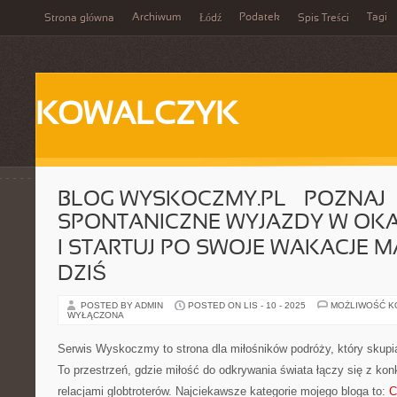
Archiwum
Podatek
Tagi
Strona główna
Łódź
Spis Treści
KOWALCZYK
BLOG WYSKOCZMY.PL – POZNAJ
SPONTANICZNE WYJAZDY W OKAZ
I STARTUJ PO SWOJE WAKACJE M
DZIŚ
POSTED BY ADMIN
POSTED ON LIS - 10 - 2025
MOŻLIWOŚĆ 
WYŁĄCZONA
Serwis Wyskoczmy to strona dla miłośników podróży, który skupia 
To przestrzeń, gdzie miłość do odkrywania świata łączy się z ko
relacjami globtroterów. Najciekawsze kategorie mojego bloga to:
C