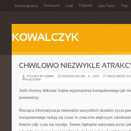
Archiwum
Podatek
Tagi
Strona główna
Łódź
Spis Treści
KOWALCZYK
CHWILOWO NIEZWYKLE ATRAKC
POSTED BY ADMIN
POSTED ON SIE - 4 - 2025
MOŻLIWOŚĆ K
WYŁĄCZONA
Jeśli chcemy dokonać kupna wyposażenia komputerowego jak ró
powinniśmy
Rosnąca informatyzacja nieomalże wszystkich dziedzin życia pow
komputerowego radują się coraz to znacznie większym zamiłowan
branża cały czas się rozwija. Serwis laptopów warszawa przez peł