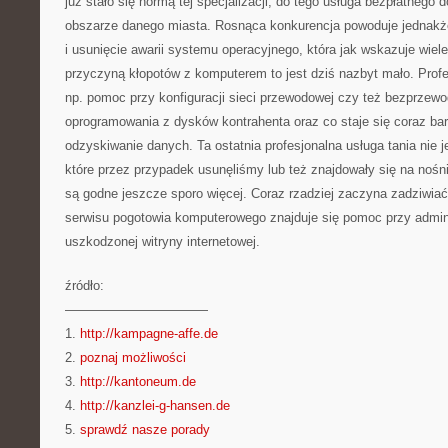
już stało się normą tej specjalizacji, do tego usługa bezpłatnego d
obszarze danego miasta. Rosnąca konkurencja powoduje jednakże
i usunięcie awarii systemu operacyjnego, która jak wskazuje wiel
przyczyną kłopotów z komputerem to jest dziś nazbyt mało. Profes
np. pomoc przy konfiguracji sieci przewodowej czy też bezprzew
oprogramowania z dysków kontrahenta oraz co staje się coraz bar
odzyskiwanie danych. Ta ostatnia profesjonalna usługa tania nie 
które przez przypadek usunęliśmy lub też znajdowały się na nośni
są godne jeszcze sporo więcej. Coraz rzadziej zaczyna zadziwiać,
serwisu pogotowia komputerowego znajduje się pomoc przy admini
uszkodzonej witryny internetowej.
źródło:
———————————
1.
http://kampagne-affe.de
2.
poznaj możliwości
3.
http://kantoneum.de
4.
http://kanzlei-g-hansen.de
5.
sprawdź nasze porady