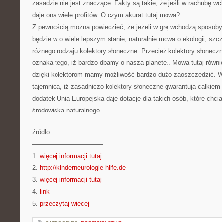
zasadzie nie jest znaczące. Fakty są takie, że jeśli w rachubę wch
daje ona wiele profitów. O czym akurat tutaj mowa?
Z pewnością można powiedzieć, że jeżeli w grę wchodzą sposoby
będzie w o wiele lepszym stanie, naturalnie mowa o ekologii, szc
różnego rodzaju kolektory słoneczne. Przecież kolektory słoneczn
oznaka tego, iż bardzo dbamy o naszą planetę.. Mowa tutaj równi
dzięki kolektorom mamy możliwość bardzo dużo zaoszczędzić. W
tajemnicą, iż zasadniczo kolektory słoneczne gwarantują całkiem
dodatek Unia Europejska daje dotacje dla takich osób, które chc
środowiska naturalnego.
źródło:
———————————
1.
więcej informacji tutaj
2.
http://kinderneurologie-hilfe.de
3.
więcej informacji tutaj
4.
link
5.
przeczytaj więcej