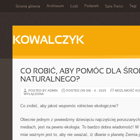
Archiwum
Podatek
Tagi
Strona główna
Łódź
Spis Treści
KOWALCZYK
CO ROBIĆ, ABY POMÓC DLA ŚR
NATURALNEGO?
POSTED BY ADMIN
POSTED ON SIE - 4 - 2025
MOŻLIWOŚĆ K
WYŁĄCZONA
Co zrobić, aby jakoś wspomóc rolnictwo ekologiczne?
Obecnie jednym z powiedzmy dziesięciu najczęściej poruszanych
mediach, jest na pewno ekologia. To bardzo dobra wiadomość! 
miar ważnym jest to, aby nie uważać, iż dbanie o planetę Ziemia 