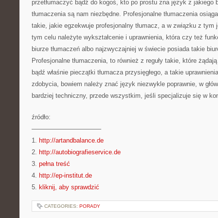
przetłumaczyć bądź do kogoś, kto po prostu zna język z jakiego b
tłumaczenia są nam niezbędne. Profesjonalne tłumaczenia osiąga
takie, jakie egzekwuje profesjonalny tłumacz, a w związku z tym 
tym celu należyte wykształcenie i uprawnienia, która czy też fun
biurze tłumaczeń albo najzwyczajniej w świecie posiada takie biuro
Profesjonalne tłumaczenia, to również z reguły takie, które żądaj
bądź właśnie pieczątki tłumacza przysięgłego, a takie uprawnieni
zdobycia, bowiem należy znać język niezwykle poprawnie, w głów
bardziej techniczny, przede wszystkim, jeśli specjalizuje się w ko
źródło:
———————————
1.
http://artandbalance.de
2.
http://autobiografieservice.de
3.
pełna treść
4.
http://ep-institut.de
5.
kliknij, aby sprawdzić
CATEGORIES:
PORADY