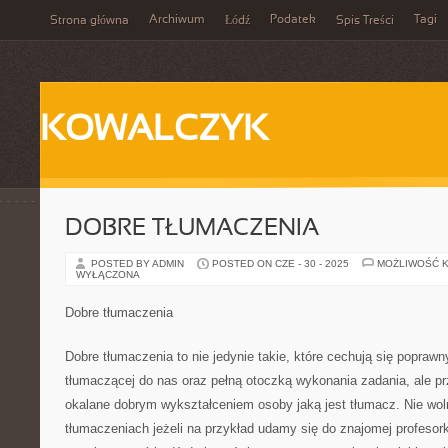
Archiwum
Podatek
Tagi
Strona główna
Łódź
Spis Treści
KOWALCZYK
DOBRE TŁUMACZENIA
POSTED BY ADMIN
POSTED ON CZE - 30 - 2025
MOŻLIWOŚĆ 
WYŁĄCZONA
Dobre tłumaczenia
Dobre tłumaczenia to nie jedynie takie, które cechują się popra
tłumaczącej do nas oraz pełną otoczką wykonania zadania, ale p
okalane dobrym wykształceniem osoby jaką jest tłumacz. Nie w
tłumaczeniach jeżeli na przykład udamy się do znajomej profeso