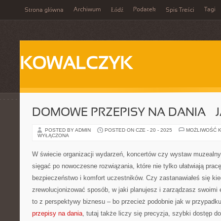
Archiwum
Podatek
Tagi
Strona główna
Łódź
Spis Treści
KOWALCZYK
DOMOWE PRZEPISY NA DANIA – 
POSTED BY ADMIN
POSTED ON CZE - 20 - 2025
MOŻLIWOŚĆ 
WYŁĄCZONA
W świecie organizacji wydarzeń, koncertów czy wystaw muzealn
sięgać po nowoczesne rozwiązania, które nie tylko ułatwiają pracę
bezpieczeństwo i komfort uczestników. Czy zastanawiałeś się kie
zrewolucjonizować sposób, w jaki planujesz i zarządzasz swoimi
to z perspektywy biznesu – bo przecież podobnie jak w przypadk
przepisy na dania
, tutaj także liczy się precyzja, szybki dostęp do