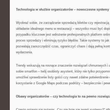
Technologia w służbie organizatorów – nowoczesne systemy 
Wyobraź sobie, że zarządzanie sprzedażą biletów czy rejestracj
układanie idealnego menu w restauracji – wszystko musi być dopi
przypadku kluczowe jest wdrożenie profesjonalnych platform onlin
proces sprzedaży i eliminują ryzyko błędów. Takie systemy to jak
pozwalają zaoszczędzić czas, ograniczyć chaos i dają pełną kont
wydarzenia.
Trendy wskazują na rosnące znaczenie rozwiązań chmurowych i a
sobie smartfon – twój osobisty asystent, który nie tylko przypomn
umożliwi sprawdzenie listy gości czy nawet zdalne potwierdzenie 
korzystanie z Google Maps podczas podróży – bezpiecznie i pewni
Obawy organizatorów – czy technologia to na pewno rozwiąz
Często pojawia się pytanie: „Czy nie boję się awarii systemu?” alb