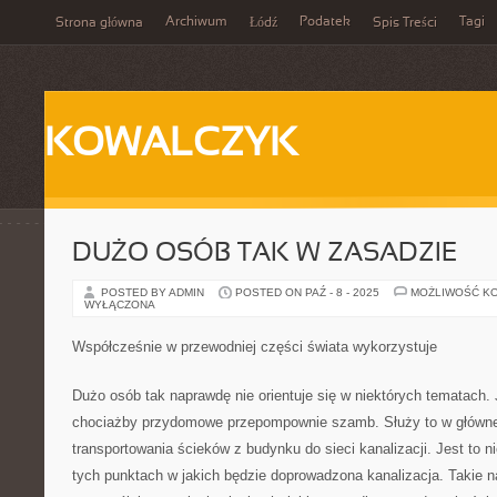
Archiwum
Podatek
Tagi
Strona główna
Łódź
Spis Treści
KOWALCZYK
DUŻO OSÓB TAK W ZASADZIE
POSTED BY ADMIN
POSTED ON PAŹ - 8 - 2025
MOŻLIWOŚĆ K
WYŁĄCZONA
Współcześnie w przewodniej części świata wykorzystuje
Dużo osób tak naprawdę nie orientuje się w niektórych tematach.
chociażby przydomowe przepompownie szamb. Służy to w głównej 
transportowania ścieków z budynku do sieci kanalizacji. Jest to 
tych punktach w jakich będzie doprowadzona kanalizacja. Takie n