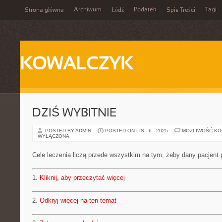
Archiwum
Podatek
Tagi
Strona główna
Łódź
Spis Treści
KOWALCZYK
DZIŚ WYBITNIE
POSTED BY ADMIN
POSTED ON LIS - 6 - 2025
MOŻLIWOŚĆ K
WYŁĄCZONA
Cele leczenia liczą przede wszystkim na tym, żeby dany pacjent 
1.
Kliknij, aby przeczytać więcej
2.
Odkryj więcej na ten temat