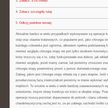
3.
Zobacz, o co chodzi
4.
Zobacz szczegóły tutaj
5.
Odkryj podobne tematy
Aktualnie bardzo w wielu przypadkach wykonywane są operacje k
stóp oraz stawów kolanowych, co popularne jest, jako chirurgia st
każdego człowieka jest ogromna, albowiem spełnia podstawową f
również względu chirurgia stopy nie jest tylko skutkiem kosmety
który troszczy się o to, żeby funkcjonowała ona dobrze, jak wkła
również względu, jeżeli mamy zamiar, lub jesteśmy zmuszeni zrea
chirurgia stopy powinniśmy prosić o pomoc doświadczonego oraz 
Zabieg, jakim jest chirurgia stopy składa się z paru etapów. Jeśl
przedwczesną fazą zniekształceń jesteśmy w stanie wykonać wył
miękkich. To smutne w wielu o wiele bardziej zaawansowanych w
osteotomie, innymi słowy korekcje osi kości w obrębie stopy. Pr
operacje muszą pozostać dopasowane do potrzeb i stanu zdrowia 
charakterystyczną cechą jest to, ze po zabiegu zachodzi krótki cz