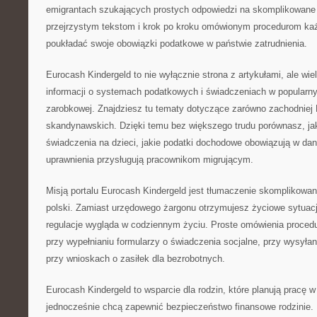
emigrantach szukających prostych odpowiedzi na skomplikowane 
przejrzystym tekstom i krok po kroku omówionym procedurom ka
poukładać swoje obowiązki podatkowe w państwie zatrudnienia.
Eurocash Kindergeld to nie wyłącznie strona z artykułami, ale w
informacji o systemach podatkowych i świadczeniach w popularny
zarobkowej. Znajdziesz tu tematy dotyczące zarówno zachodniej E
skandynawskich. Dzięki temu bez większego trudu porównasz, ja
świadczenia na dzieci, jakie podatki dochodowe obowiązują w dan
uprawnienia przysługują pracownikom migrującym.
Misją portalu Eurocash Kindergeld jest tłumaczenie skomplikowa
polski. Zamiast urzędowego żargonu otrzymujesz życiowe sytuacje
regulacje wygląda w codziennym życiu. Proste omówienia proced
przy wypełnianiu formularzy o świadczenia socjalne, przy wysył
przy wnioskach o zasiłek dla bezrobotnych.
Eurocash Kindergeld to wsparcie dla rodzin, które planują pracę w
jednocześnie chcą zapewnić bezpieczeństwo finansowe rodzinie. 