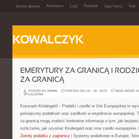
Archiwum
Podatek
Tagi
Strona główna
Łódź
Spis Treści
KOWALCZYK
EMERYTURY ZA GRANICĄ I RODZ
ZA GRANICĄ
POSTED BY ADMIN
POSTED ON LIS - 18 - 2025
MOŻLIWOŚĆ 
WYŁĄCZONA
Eurocash Kindergeld – Podatki i zasiłki w Unii Europejskiej to wy
poświęcony podatkom oraz zasiłkom w wspólnocie europejskiej. 
za granicą mogą znaleźć konkretne informacje o tym, jak bezpie
rozliczenia, jak uzyskać Kindergeld oraz inne zasiłki europejskie.
Zwroty podatku z zagranicy
i Systemy podatkowe w Europie. Stro