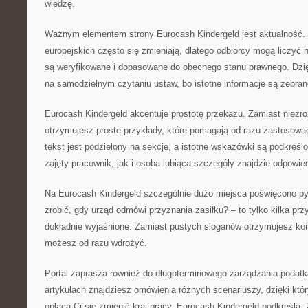
wiedzę.
Ważnym elementem strony Eurocash Kindergeld jest aktualność. 
europejskich często się zmieniają, dlatego odbiorcy mogą liczyć 
są weryfikowane i dopasowane do obecnego stanu prawnego. Dzi
na samodzielnym czytaniu ustaw, bo istotne informacje są zebra
Eurocash Kindergeld akcentuje prostotę przekazu. Zamiast niezr
otrzymujesz proste przykłady, które pomagają od razu zastosowa
tekst jest podzielony na sekcje, a istotne wskazówki są podkreśl
zajęty pracownik, jak i osoba lubiąca szczegóły znajdzie odpowied
Na Eurocash Kindergeld szczególnie dużo miejsca poświęcono p
zrobić, gdy urząd odmówi przyznania zasiłku? – to tylko kilka prz
dokładnie wyjaśnione. Zamiast pustych sloganów otrzymujesz kon
możesz od razu wdrożyć.
Portal zaprasza również do długoterminowego zarządzania podatk
artykułach znajdziesz omówienia różnych scenariuszy, dzięki któr
opłaca Ci się zmienić kraj pracy. Eurocash Kindergeld podkreśla, że