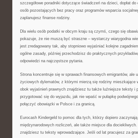
szczegółowe poradniki dotyczące świadczeń na dzieci, dopłat do
osób pozostających bez pracy oraz programów wsparcia socjalneg
zaplanujesz finanse rodziny.
Dla wielu osób podatki w obcym kraju są czymś, czego się obawi
pokazuje, że nie muszą być straszne – wystarczy wiarygodna wie
jest zredagowany tak, aby stopniowo wyjaśniać kolejne zagadnien
ogólne zasady, później przechodzisz do praktycznych przykładów
odpowiedzi na najczęstsze pytania.
Strona koncentruje się w sprawach finansowych emigrantów, ale 
życiowych dylematów, z którymi mierzą się rodziny mieszkające w
obok wyjaśnień prawnych znajdziesz tu także luźniejsze teksty i 
przygotować się do wyjazdu, jak nie wpaść w pułapkę podwójnego
połączyć obowiązki w Polsce i za granicą.
Eurocash Kindergeld to pomoc dla tych, którzy dopiero zaczynają
międzynarodowych rozliczeń, ale także miejsce dla dociekliwych.
znajdziesz tu teksty wprowadzające. Jeśli od lat pracujesz za gr