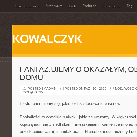
Archiwum
Podatek
Tagi
Strona główna
Łódź
Spis Treści
KOWALCZYK
FANTAZJUJEMY O OKAZAŁYM, 
DOMU
POSTED BY ADMIN
POSTED ON PAŹ - 10 - 2025
MOŻLIWOŚĆ 
WYŁĄCZONA
Ekstra orientujemy się, jakie jest zastosowanie basenów
Posiadłości to wszelkie budynki, jakie zauważamy. W większośc
kojarzą nam się z siedliskami, mieszkaniami, kamienicami oraz 
przedsiębiorstwami, manufakturami. Nieruchomości możemy bud