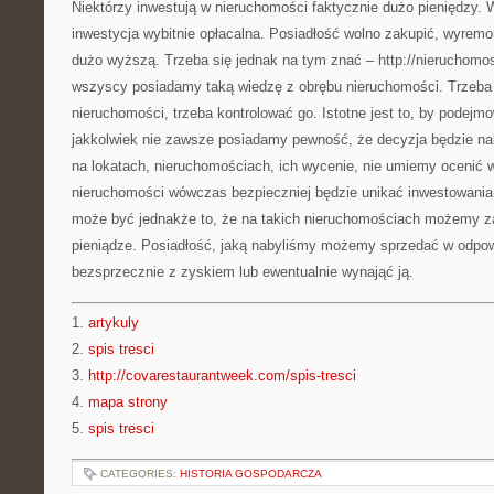
Niektórzy inwestują w nieruchomości faktycznie dużo pieniędzy. 
inwestycja wybitnie opłacalna. Posiadłość wolno zakupić, wyrem
dużo wyższą. Trzeba się jednak na tym znać – http://nieruchomo
wszyscy posiadamy taką wiedzę z obrębu nieruchomości. Trzeb
nieruchomości, trzeba kontrolować go. Istotne jest to, by podejmo
jakkolwiek nie zawsze posiadamy pewność, że decyzja będzie nal
na lokatach, nieruchomościach, ich wycenie, nie umiemy ocenić 
nieruchomości wówczas bezpieczniej będzie unikać inwestowani
może być jednakże to, że na takich nieruchomościach możemy z
pieniądze. Posiadłość, jaką nabyliśmy możemy sprzedać w odpow
bezsprzecznie z zyskiem lub ewentualnie wynająć ją.
1.
artykuly
2.
spis tresci
3.
http://covarestaurantweek.com/spis-tresci
4.
mapa strony
5.
spis tresci
CATEGORIES:
HISTORIA GOSPODARCZA