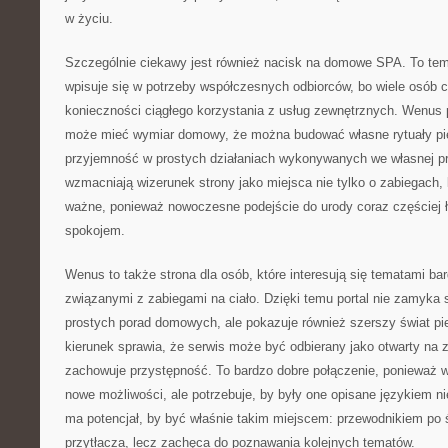
w życiu.
Szczególnie ciekawy jest również nacisk na domowe SPA. To tem
wpisuje się w potrzeby współczesnych odbiorców, bo wiele osób c
konieczności ciągłego korzystania z usług zewnętrznych. Wenus 
może mieć wymiar domowy, że można budować własne rytuały pi
przyjemność w prostych działaniach wykonywanych we własnej prz
wzmacniają wizerunek strony jako miejsca nie tylko o zabiegach,
ważne, ponieważ nowoczesne podejście do urody coraz częściej
spokojem.
Wenus to także strona dla osób, które interesują się tematami bar
związanymi z zabiegami na ciało. Dzięki temu portal nie zamyka 
prostych porad domowych, ale pokazuje również szerszy świat piel
kierunek sprawia, że serwis może być odbierany jako otwarty na 
zachowuje przystępność. To bardzo dobre połączenie, ponieważ 
nowe możliwości, ale potrzebuje, by były one opisane językiem
ma potencjał, by być właśnie takim miejscem: przewodnikiem po ś
przytłacza, lecz zachęca do poznawania kolejnych tematów.