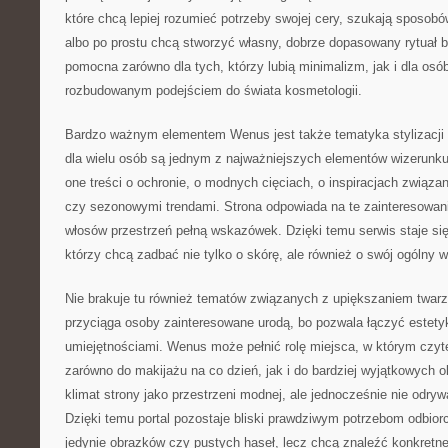
które chcą lepiej rozumieć potrzeby swojej cery, szukają sposob
albo po prostu chcą stworzyć własny, dobrze dopasowany rytuał 
pomocna zarówno dla tych, którzy lubią minimalizm, jak i dla osó
rozbudowanym podejściem do świata kosmetologii.
Bardzo ważnym elementem Wenus jest także tematyka stylizacji 
dla wielu osób są jednym z najważniejszych elementów wizerunku
one treści o ochronie, o modnych cięciach, o inspiracjach związa
czy sezonowymi trendami. Strona odpowiada na te zainteresowan
włosów przestrzeń pełną wskazówek. Dzięki temu serwis staje się 
którzy chcą zadbać nie tylko o skórę, ale również o swój ogólny w
Nie brakuje tu również tematów związanych z upiększaniem twarzy
przyciąga osoby zainteresowane urodą, bo pozwala łączyć estety
umiejętnościami. Wenus może pełnić rolę miejsca, w którym czytel
zarówno do makijażu na co dzień, jak i do bardziej wyjątkowych ok
klimat strony jako przestrzeni modnej, ale jednocześnie nie odryw
Dzięki temu portal pozostaje bliski prawdziwym potrzebom odbiorc
jedynie obrazków czy pustych haseł, lecz chcą znaleźć konkretne