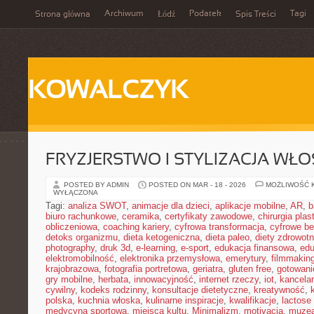
Archiwum
Podatek
Tagi
Strona główna
Łódź
Spis Treści
KOWALCZYK
FRYZJERSTWO I STYLIZACJA WŁ
POSTED BY ADMIN
POSTED ON MAR - 18 - 2026
MOŻLIWOŚĆ 
WYŁĄCZONA
Tagi:
analiza SWOT
,
animacje dla dzieci
,
aplikacje mobilne
,
AR
,
b
biuro rachunkowe
,
ceramika
,
certyfikaty zawodowe
,
chirurgia pla
obliczeniowa
,
coaching kariery
,
cyfrowa transformacja
,
cyfrowe b
detoks organizmu
,
dieta ketogeniczna
,
dieta paleo
,
diety zdrowot
photography
,
druk 3d
,
e-learning
,
e-sport
,
edukacja finansowa
,
edu
elektromobilność
,
elektronika przemysłowa
,
emerytury
,
filmmakin
krajobrazowa
,
fotografia portretowa
,
geriatra
,
gluten free
,
gotowan
gry mobilne
,
herbata
,
innowacyjność
,
internet rzeczy
,
iot
,
kancelar
cywilny
,
kodeks rodzinny
,
konsultacje dietetyczne
,
kreatywność
,
polska
,
kuchnia włoska
,
kulinarne inspiracje
,
kwalifikacje
,
lactose 
medycyna sportowa
,
miejsca kultu
,
Minimalizm
,
motivacja
,
muze