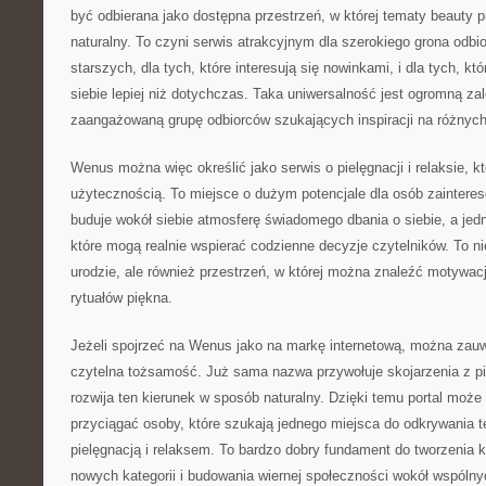
być odbierana jako dostępna przestrzeń, w której tematy beauty
naturalny. To czyni serwis atrakcyjnym dla szerokiego grona odbi
starszych, dla tych, które interesują się nowinkami, i dla tych, k
siebie lepiej niż dotychczas. Taka uniwersalność jest ogromną z
zaangażowaną grupę odbiorców szukających inspiracji na różny
Wenus można więc określić jako serwis o pielęgnacji i relaksie, k
użytecznością. To miejsce o dużym potencjale dla osób zaintere
buduje wokół siebie atmosferę świadomego dbania o siebie, a jedn
które mogą realnie wspierać codzienne decyzje czytelników. To nie
urodzie, ale również przestrzeń, w której można znaleźć motywac
rytuałów piękna.
Jeżeli spojrzeć na Wenus jako na markę internetową, można zauważ
czytelna tożsamość. Już sama nazwa przywołuje skojarzenia z p
rozwija ten kierunek w sposób naturalny. Dzięki temu portal moż
przyciągać osoby, które szukają jednego miejsca do odkrywania 
pielęgnacją i relaksem. To bardzo dobry fundament do tworzenia ko
nowych kategorii i budowania wiernej społeczności wokół wspólny