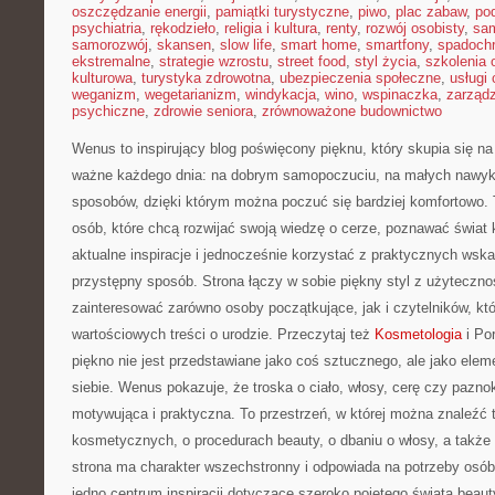
oszczędzanie energii
,
pamiątki turystyczne
,
piwo
,
plac zabaw
,
pod
psychiatria
,
rękodzieło
,
religia i kultura
,
renty
,
rozwój osobisty
,
sam
samorozwój
,
skansen
,
slow life
,
smart home
,
smartfony
,
spadochr
ekstremalne
,
strategie wzrostu
,
street food
,
styl życia
,
szkolenia 
kulturowa
,
turystyka zdrowotna
,
ubezpieczenia społeczne
,
usługi
weganizm
,
wegetarianizm
,
windykacja
,
wino
,
wspinaczka
,
zarząd
psychiczne
,
zdrowie seniora
,
zrównoważone budownictwo
Wenus to inspirujący blog poświęcony pięknu, który skupia się na 
ważne każdego dnia: na dobrym samopoczuciu, na małych nawyk
sposobów, dzięki którym można poczuć się bardziej komfortowo. 
osób, które chcą rozwijać swoją wiedzę o cerze, poznawać świat
aktualne inspiracje i jednocześnie korzystać z praktycznych ws
przystępny sposób. Strona łączy w sobie piękny styl z użyteczno
zainteresować zarówno osoby początkujące, jak i czytelników, kt
wartościowych treści o urodzie. Przeczytaj też
Kosmetologia
i Po
piękno nie jest przedstawiane jako coś sztucznego, ale jako ele
siebie. Wenus pokazuje, że troska o ciało, włosy, cerę czy pazn
motywująca i praktyczna. To przestrzeń, w której można znaleźć t
kosmetycznych, o procedurach beauty, o dbaniu o włosy, a także
strona ma charakter wszechstronny i odpowiada na potrzeby osób
jedno centrum inspiracji dotyczące szeroko pojętego świata beaut