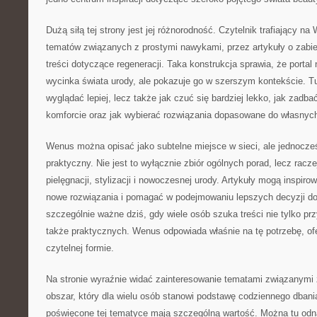
Dużą siłą tej strony jest jej różnorodność. Czytelnik trafiający 
tematów związanych z prostymi nawykami, przez artykuły o zabi
treści dotyczące regeneracji. Taka konstrukcja sprawia, że portal 
wycinka świata urody, ale pokazuje go w szerszym kontekście. Tutaj
wyglądać lepiej, lecz także jak czuć się bardziej lekko, jak zadba
komforcie oraz jak wybierać rozwiązania dopasowane do własnych
Wenus można opisać jako subtelne miejsce w sieci, ale jednocześ
praktyczny. Nie jest to wyłącznie zbiór ogólnych porad, lecz rac
pielęgnacji, stylizacji i nowoczesnej urody. Artykuły mogą inspi
nowe rozwiązania i pomagać w podejmowaniu lepszych decyzji d
szczególnie ważne dziś, gdy wiele osób szuka treści nie tylko pr
także praktycznych. Wenus odpowiada właśnie na tę potrzebę, of
czytelnej formie.
Na stronie wyraźnie widać zainteresowanie tematami związanymi z
obszar, który dla wielu osób stanowi podstawę codziennego dbania 
poświęcone tej tematyce mają szczególną wartość. Można tu odna