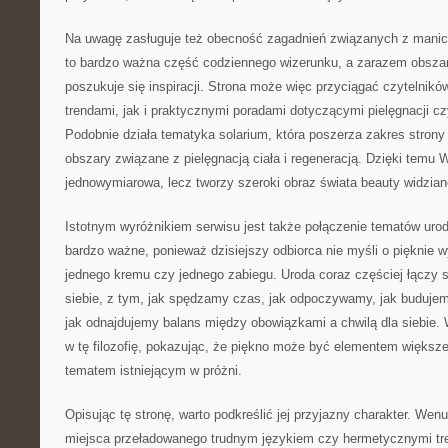
Na uwagę zasługuje też obecność zagadnień związanych z manicur
to bardzo ważna część codziennego wizerunku, a zarazem obszar
poszukuje się inspiracji. Strona może więc przyciągać czytelnik
trendami, jak i praktycznymi poradami dotyczącymi pielęgnacji cz
Podobnie działa tematyka solarium, która poszerza zakres strony 
obszary związane z pielęgnacją ciała i regeneracją. Dzięki temu 
jednowymiarowa, lecz tworzy szeroki obraz świata beauty widziane
Istotnym wyróżnikiem serwisu jest także połączenie tematów uro
bardzo ważne, ponieważ dzisiejszy odbiorca nie myśli o pięknie w
jednego kremu czy jednego zabiegu. Uroda coraz częściej łączy 
siebie, z tym, jak spędzamy czas, jak odpoczywamy, jak budujem
jak odnajdujemy balans między obowiązkami a chwilą dla siebie.
w tę filozofię, pokazując, że piękno może być elementem większej
tematem istniejącym w próżni.
Opisując tę stronę, warto podkreślić jej przyjazny charakter. Wen
miejsca przeładowanego trudnym językiem czy hermetycznymi tr