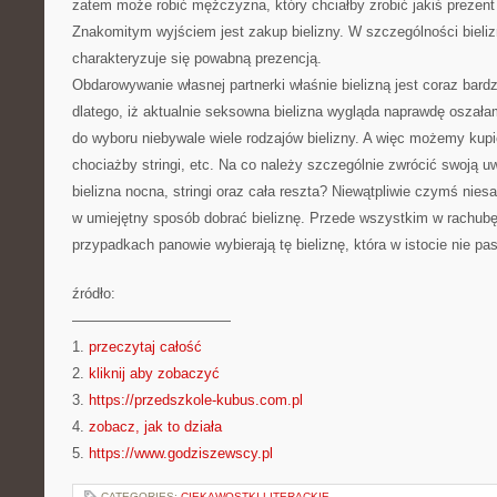
zatem może robić mężczyzna, który chciałby zrobić jakiś prezent
Znakomitym wyjściem jest zakup bielizny. W szczególności biel
charakteryzuje się powabną prezencją.
Obdarowywanie własnej partnerki właśnie bielizną jest coraz bard
dlatego, iż aktualnie seksowna bielizna wygląda naprawdę oszał
do wyboru niebywale wiele rodzajów bielizny. A więc możemy kupić
chociażby stringi, etc. Na co należy szczególnie zwrócić swoją u
bielizna nocna, stringi oraz cała reszta? Niewątpliwie czymś nie
w umiejętny sposób dobrać bieliznę. Przede wszystkim w rachubę
przypadkach panowie wybierają tę bieliznę, która w istocie nie p
źródło:
———————————
1.
przeczytaj całość
2.
kliknij aby zobaczyć
3.
https://przedszkole-kubus.com.pl
4.
zobacz, jak to działa
5.
https://www.godziszewscy.pl
CATEGORIES:
CIEKAWOSTKI LITERACKIE