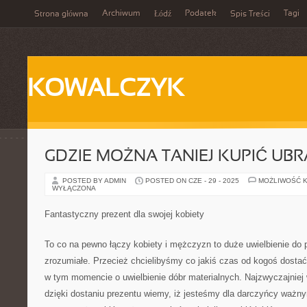
Archiwum
Podatek
Tagi
Strona główna
Łódź
Spis Treści
KOWALCZYK
GDZIE MOŻNA TANIEJ KUPIĆ UBR
POSTED BY ADMIN
POSTED ON CZE - 29 - 2025
MOŻLIWOŚĆ 
WYŁĄCZONA
Fantastyczny prezent dla swojej kobiety
To co na pewno łączy kobiety i mężczyzn to duże uwielbienie do 
zrozumiałe. Przecież chcielibyśmy co jakiś czas od kogoś dostać 
w tym momencie o uwielbienie dóbr materialnych. Najzwyczajniej w
dzięki dostaniu prezentu wiemy, iż jesteśmy dla darczyńcy ważny