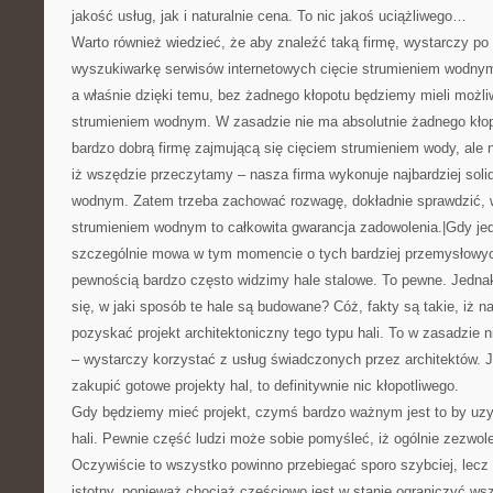
jakość usług, jak i naturalnie cena. To nic jakoś uciążliwego…
Warto również wiedzieć, że aby znaleźć taką firmę, wystarczy po
wyszukiwarkę serwisów internetowych cięcie strumieniem wodnym
a właśnie dzięki temu, bez żadnego kłopotu będziemy mieli możl
strumieniem wodnym. W zasadzie nie ma absolutnie żadnego kłop
bardzo dobrą firmę zajmującą się cięciem strumieniem wody, ale
iż wszędzie przeczytamy – nasza firma wykonuje najbardziej soli
wodnym. Zatem trzeba zachować rozwagę, dokładnie sprawdzić, 
strumieniem wodnym to całkowita gwarancja zadowolenia.|Gdy 
szczególnie mowa w tym momencie o tych bardziej przemysłowych
pewnością bardzo często widzimy hale stalowe. To pewne. Jednak
się, w jaki sposób te hale są budowane? Cóż, fakty są takie, iż 
pozyskać projekt architektoniczny tego typu hali. To w zasadzie n
– wystarczy korzystać z usług świadczonych przez architektów. 
zakupić gotowe projekty hal, to definitywnie nic kłopotliwego.
Gdy będziemy mieć projekt, czymś bardzo ważnym jest to by uzy
hali. Pewnie część ludzi może sobie pomyśleć, iż ogólnie zezwole
Oczywiście to wszystko powinno przebiegać sporo szybciej, lecz 
istotny, ponieważ chociaż częściowo jest w stanie ograniczyć ws