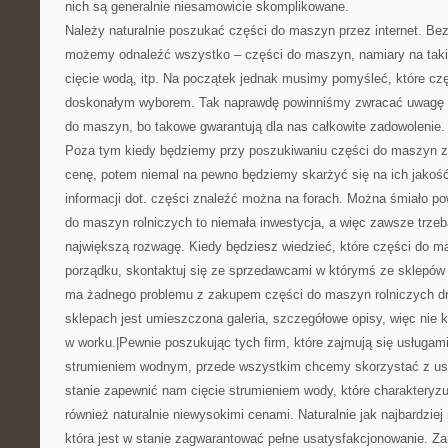
nich są generalnie niesamowicie skomplikowane.
Należy naturalnie poszukać części do maszyn przez internet. Bez 
możemy odnaleźć wszystko – części do maszyn, namiary na takie 
cięcie wodą, itp. Na początek jednak musimy pomyśleć, które czę
doskonałym wyborem. Tak naprawdę powinniśmy zwracać uwagę n
do maszyn, bo takowe gwarantują dla nas całkowite zadowolenie.
Poza tym kiedy będziemy przy poszukiwaniu części do maszyn z
cenę, potem niemal na pewno będziemy skarżyć się na ich jakoś
informacji dot. części znaleźć można na forach. Można śmiało po
do maszyn rolniczych to niemała inwestycja, a więc zawsze trze
największą rozwagę. Kiedy będziesz wiedzieć, które części do 
porządku, skontaktuj się ze sprzedawcami w którymś ze sklepów i
ma żadnego problemu z zakupem części do maszyn rolniczych dr
sklepach jest umieszczona galeria, szczegółowe opisy, więc nie
w worku.|Pewnie poszukując tych firm, które zajmują się usługam
strumieniem wodnym, przede wszystkim chcemy skorzystać z usług
stanie zapewnić nam cięcie strumieniem wody, które charakteryzuj
również naturalnie niewysokimi cenami. Naturalnie jak najbardziej
która jest w stanie zagwarantować pełne usatysfakcjonowanie. Za