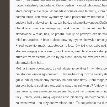
nawet katastrofy budowlane. Kiedy będziemy mogli zbudować halę,
która podejmie się tego. W zasadzie odnalezienie tej firmy, która 
bardzo łatwe, ponieważ wystarczy nieco poszperać w internecie.
budowa hali stalowej to nic aż tak bardzo skomplikowanego.|Ogól
charakteryzować się nienagannym wykonaniem. Przecież nie chci
składowane w takiej hali, po prostu utraciły po pewnym czasie wł
mieć na uwadze, iż hale stalowe powinny być w niezwykle umiej
Przed wszelkiej maści przestępcami, lecz również chociażby poż
stalowe ulegają zniszczeniu, są okradane, więc trzeba się zabe
strzałem w dziesiątkę jest to by po prostu nieco się rozejrzeć za 
się stawianiem hal…
Można śmiało powiedzieć, że odnalezienie solidnej firmy, która po
nie stanowi większego problemu. Jak najbardziej można skorzysta
gdzie indziej znajdziemy namiary na porządne firmy, które mogą z
stalowa będzie spełniała wszystkie nasze oczekiwania? A kiedy h
postawiona, niesamowicie ważne jest to, abyśmy umiejętnie o nią
tacy Polacy, którzy mają większą ilość pieniędzy, najzwyczajniej 
zainwestować – na przykład w mieszkanie. To oczywiście ma du