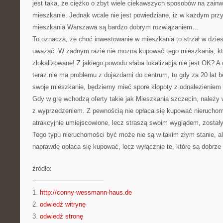
jest taka, że ciężko o zbyt wiele ciekawszych sposobów na zainw
mieszkanie. Jednak wcale nie jest powiedziane, iż w każdym prz
mieszkania Warszawa są bardzo dobrym rozwiązaniem…
To oznacza, że choć inwestowanie w mieszkania to strzał w dziesi
uważać. W żadnym razie nie można kupować tego mieszkania, któ
zlokalizowane! Z jakiego powodu słaba lokalizacja nie jest OK? 
teraz nie ma problemu z dojazdami do centrum, to gdy za 20 lat 
swoje mieszkanie, będziemy mieć spore kłopoty z odnalezienie
Gdy w grę wchodzą oferty takie jak Mieszkania szczecin, należ
z wyprzedzeniem. Z pewnością nie opłaca się kupować nieruchom
atrakcyjnie umiejscowione, lecz straszą swoim wyglądem, został
Tego typu nieruchomości być może nie są w takim złym stanie, 
naprawdę opłaca się kupować, lecz wyłącznie te, które są dobrze 
źródło:
———————————
1.
http://conny-wessmann-haus.de
2.
odwiedź witrynę
3.
odwiedź stronę