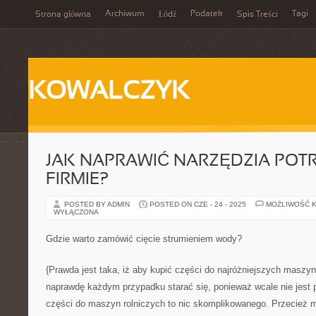
Archiwum
Podatek
Tagi
Strona główna
Łódź
Spis Treści
KOWALCZYK
JAK NAPRAWIĆ NARZĘDZIA POT
FIRMIE?
POSTED BY ADMIN
POSTED ON CZE - 24 - 2025
MOŻLIWOŚĆ 
WYŁĄCZONA
Gdzie warto zamówić cięcie strumieniem wody?
{Prawda jest taka, iż aby kupić części do najróżniejszych maszyn
naprawdę każdym przypadku starać się, ponieważ wcale nie jest 
części do maszyn rolniczych to nic skomplikowanego. Przecież m