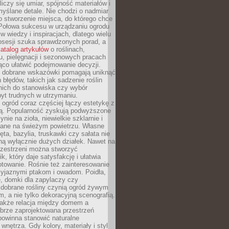
liczy się umiar, spójność materiałów i
yślane detale. Nie chodzi o nadmiar
o stworzenie miejsca, do którego chce
 Połowa sukcesu w urządzaniu ogrodu
 w wiedzy i inspiracjach, dlatego wielu
posesji szuka sprawdzonych porad, a
atalog artykułów
o roślinach,
u, pielęgnacji i sezonowych pracach
co ułatwić podejmowanie decyzji.
 dobrane wskazówki pomagają uniknąć
błędów, takich jak sadzenie roślin
nich do stanowiska czy wybór
yt trudnych w utrzymaniu.
ogród coraz częściej łączy estetykę z
ą. Popularność zyskują podwyższone
ynie na zioła, niewielkie szklarnie i
niane na świeżym powietrzu. Własne
ęta, bazylia, truskawki czy sałata nie
ną wyłącznie dużych działek. Nawet na
przestrzeni można stworzyć
k, który daje satysfakcję i ułatwia
towanie. Rośnie też zainteresowanie
zyjaznymi ptakom i owadom. Poidła,
, domki dla zapylaczy czy
 dobrane rośliny czynią ogród żywym
 a nie tylko dekoracyjną scenografią.
 także relacja między domem a
brze zaprojektowana przestrzeń
powinna stanowić naturalne
 wnętrza. Gdy kolory, materiały i styl