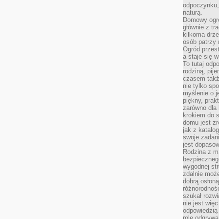
odpoczynku, 
naturą.
Domowy ogró
głównie z tr
kilkoma drz
osób patrzy 
Ogród przes
a staje się
To tutaj od
rodziną, pij
czasem także
nie tylko sp
myślenie o 
piękny, prak
zarówno dla 
krokiem do s
domu jest zr
jak z katalo
swoje zadani
jest dopaso
Rodzina z m
bezpiecznego
wygodnej st
zdalnie moż
dobrą osłoną 
różnorodnośc
szukał rozw
nie jest wię
odpowiedzią 
rolę odgrywa