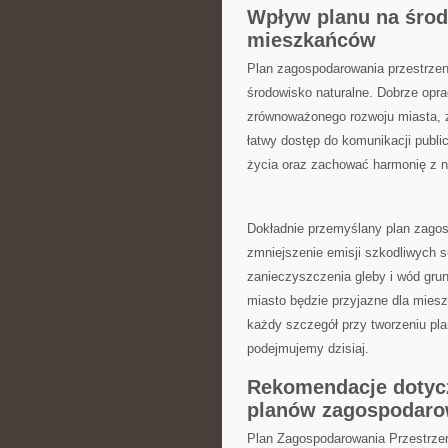
Wpływ planu na środo
mieszkańców
Plan zagospodarowania przestrzen
środowisko ⁢naturalne. ⁤Dobrze op
zrównoważonego rozwoju miasta, za
łatwy dostęp do ⁤komunikacji publ
życia oraz zachować ⁢harmonię z n
Dokładnie przemyślany ⁤plan zag
zmniejszenie emisji‍ szkodliwych​ s
zanieczyszczenia gleby‍ i wód gr
miasto⁢ będzie ⁤przyjazne dla mies
‌każdy⁤ szczegół ⁤przy tworzeniu pl
podejmujemy dzisiaj.
Rekomendacje dotyc
planów zagospodarow
Plan Zagospodarowania Przestrzenn