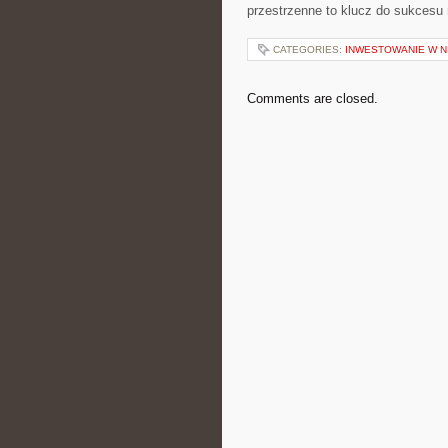
przestrzenne to klucz do⁢ sukcesu
CATEGORIES:
INWESTOWANIE W 
Comments are closed.