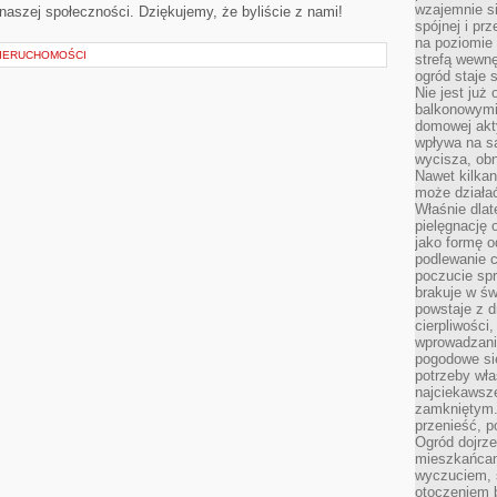
wzajemnie si
 naszej społeczności. Dziękujemy, że byliście z nami!
spójnej i pr
na poziomie 
NIERUCHOMOŚCI
strefą wewnę
ogród staje 
Nie jest już
balkonowymi
domowej akt
wpływa na s
wycisza, obn
Nawet kilkan
może działa
Właśnie dlat
pielęgnację 
jako formę o
podlewanie c
poczucie spr
brakuje w św
powstaje z d
cierpliwości
wprowadzania
pogodowe się
potrzeby właś
najciekawsze
zamkniętym.
przenieść, p
Ogród dojrz
mieszkańcam
wyczuciem, s
otoczeniem 