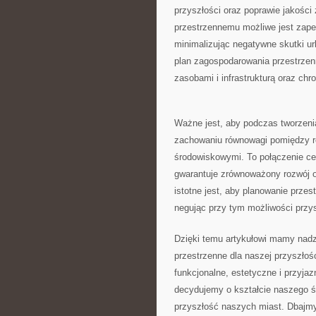
przyszłości ⁢oraz poprawie jakoś
⁣przestrzennemu możliwe jest zape
minimalizując negatywne skutki ur
plan⁣ zagospodarowania przestrz
zasobami i infrastrukturą⁣ oraz chr
Ważne jest, aby podczas⁤ tworzen
zachowaniu równowagi pomiędzy ró
⁣środowiskowymi. To połączenie c
gwarantuje zrównoważony rozwój​ 
istotne jest, ‍aby ​planowanie prze
negując przy ⁤tym możliwości przy
Dzięki temu artykułowi mamy nadzi
przestrzenne dla​ naszej przyszłoś
funkcjonalne, estetyczne i przyja
decydujemy o kształcie naszego śr
przyszłość naszych miast. Dbajmy⁢