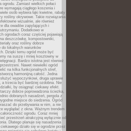
a ogrodu. Zamiast wielkich połaci
óre wymagają ciągłego koszenia i
wiele osób wybiera łąki kwietne, rabaty
zy rośliny okrywowe. Takie rozwiązania
 efektowne wizualnie, ale również
ze dla owadów zapylających i
w utrzymaniu. Dodatkowo w
h ogrodach coraz częściej pojawiają
i na deszczówkę, kompostowniki,
teriały oraz rośliny dobrze
 do lokalnych warunków
ch. Dzięki temu ogród może być
orny na suszę i mniej kosztowny w
ielęgnacji. Bardzo istotna jest również
rzestrzeni. Nawet niewielki ogród
lić na kilka funkcjonalnych stref,
stworzą harmonijną całość. Jedna
służyć wypoczynkowi, druga uprawie
w, a trzecia być bardziej ozdobna. Nie
 działki, by osiągnąć ciekawy efekt.
arczy dobrze poprowadzona ścieżka,
ednio dobranych nasadzeń, pergola z
wygodne miejsce do siedzenia. Ogród
raszać do przebywania w nim, a nie
rze wyglądać z okna. Ważnym trendem
ż całoroczność ogrodu. Coraz mniej
eć przestrzeń atrakcyjną wyłącznie od
pnia. Dlatego planuje się nasadzenia
 ciekawego działo się w ogrodzie przez
osną pojawiają się cebulowe kwiaty i