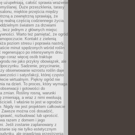
ę uzupełniają, całość sprawia wrażenie
zemyślanej. Duże przeszklenia, tarasy
salonu, miękkie przejścia między
trzną a zewnętrzną sprawiają, że
się realną częścią codziennego życia.
 oddzielnym światem za drzwiami
, lecz jednym z głównych miejsc
ywności. Warto też pamiętać, że ogród
amopoczucie. Kontakt z zielenią
iża poziom stresu i poprawia nastrój.
aście minut spędzonych wśród roślin
ć regenerująco po intensywnym dniu.
ego coraz więcej osób traktuje
ogrodu nie jako przykry obowiązek, ale
dpoczynku. Sadzenie, przycinanie,
zy obserwowanie wzrostu roślin daje
awczości i satysfakcji, której często
iecie wirtualnym. Piękny ogród nie
nia na dzień. To proces, który wymaga
, obserwacji i gotowości do
 zmian. Rośliny rosną, warunki
 zmieniają, a wraz z nimi ewoluują
cicieli. I właśnie to jest w ogrodzie
. Nigdy nie jest projektem całkowicie
 Zawsze można coś dosadzić,
oprawić, rozbudować lub uprościć.
ewa razem z domem i jego
i. Jeśli zostanie zaplanowany z
tanie się nie tylko estetycznym
budynku, ale prawdziwą przestrzenią