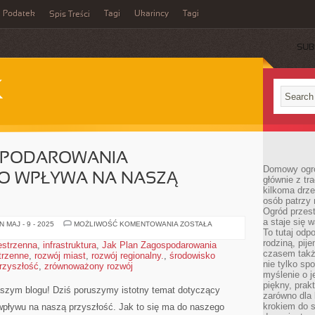
Podatek
Tagi
Ukarincy
Tagi
Spis Treści
SUB
K
SPODAROWANIA
Domowy ogró
O WPŁYWA NA NASZĄ
głównie z tr
kilkoma drz
osób patrzy 
Ogród przes
a staje się
JAK
 MAJ - 9 - 2025
MOŻLIWOŚĆ KOMENTOWANIA
ZOSTAŁA
PLAN
To tutaj od
ZAGOSPODAROWANIA
rodziną, pij
estrzenna
,
infrastruktura
,
Jak Plan Zagospodarowania
PRZESTRZENNEGO
czasem także
trzenne
,
rozwój miast
,
rozwój regionalny.
,
środowisko
WPŁYWA
NA
nie tylko sp
rzyszłość
,
zrównoważony rozwój
NASZĄ
myślenie o 
PRZYSZŁOŚĆ
piękny, prak
naszym blogu!⁣ Dziś poruszymy​ istotny temat‌ dotyczący
zarówno dla 
krokiem do s
o wpływu na naszą przyszłość. Jak to się ma do naszego