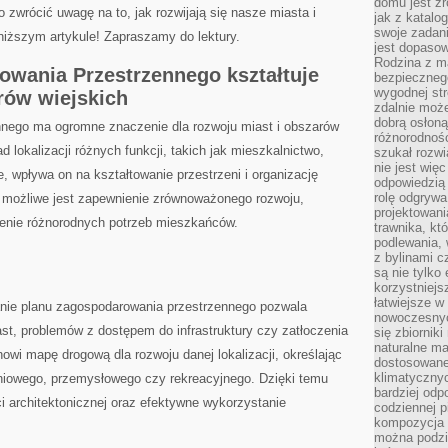
domu jest zr
 zwrócić uwagę‍ na to, jak⁤ rozwijają ​się nasze miasta i
jak z katalo
swoje zadani
niższym ⁢artykule! Zapraszamy do ⁣lektury.
jest dopaso
Rodzina z m
owania Przestrzennego kształtuje
bezpiecznego
wygodnej st
rów wiejskich
zdalnie moż
dobrą osłoną 
nnego ma ogromne ​znaczenie dla rozwoju miast⁤ i obszarów
różnorodnośc
 lokalizacji różnych funkcji, takich⁤ jak mieszkalnictwo,⁤
szukał rozw
nie jest wię
e, wpływa on⁣ na kształtowanie przestrzeni i organizację
odpowiedzią 
rolę odgrywa
wi możliwe jest zapewnienie ⁣zrównoważonego rozwoju,
projektowani
enie różnorodnych potrzeb mieszkańców.
trawnika, kt
podlewania, 
z bylinami c
są nie tylko
korzystniejs
łatwiejsze 
nie planu zagospodarowania przestrzennego pozwala
nowoczesnyc
t, problemów z⁤ dostępem do infrastruktury ⁣czy zatłoczenia⁢
się zbiornik
naturalne ma
anowi mapę drogową dla rozwoju danej lokalizacji, określając
dostosowane
klimatyczny
niowego,‍ przemysłowego czy rekreacyjnego. Dzięki temu
bardziej odp
ci architektonicznej oraz efektywne wykorzystanie
codziennej p
kompozycja p
można podzie