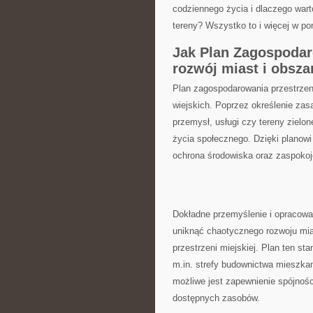
codziennego⁤ życia i dlaczego‍ warto
tereny? Wszystko to i więcej⁤ w ‍po
Jak Plan Zagospodar
rozwój miast i obsza
Plan ⁤zagospodarowania​ przestrze
wiejskich. Poprzez określenie zasad
przemysł, usługi czy tereny zielon
życia społecznego. ⁣Dzięki‍ plano
ochrona środowiska oraz zaspokoj
Dokładne przemyślenie i opracowa
uniknąć chaotycznego rozwoju‌ mias
przestrzeni miejskiej. Plan ten⁤ st
m.in. strefy budownictwa mieszka
możliwe jest zapewnienie⁣ spójnoś
dostępnych zasobów.