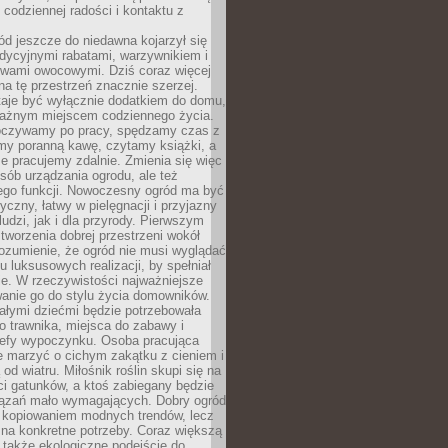
codziennej radości i kontaktu z
d jeszcze do niedawna kojarzył się
adycyjnymi rabatami, warzywnikiem i
ewami owocowymi. Dziś coraz więcej
na tę przestrzeń znacznie szerzej.
taje być wyłącznie dodatkiem do domu,
 ważnym miejscem codziennego życia.
poczywamy po pracy, spędzamy czas z
emy poranną kawę, czytamy książki, a
 pracujemy zdalnie. Zmienia się więc
osób urządzania ogrodu, ale też
jego funkcji. Nowoczesny ogród ma być
tyczny, łatwy w pielęgnacji i przyjazny
ludzi, jak i dla przyrody. Pierwszym
tworzenia dobrej przestrzeni wokół
ozumienie, że ogród nie musi wyglądać
gu luksusowych realizacji, by spełniał
e. W rzeczywistości najważniejsze
wanie go do stylu życia domowników.
ałymi dziećmi będzie potrzebowała
 trawnika, miejsca do zabawy i
refy wypoczynku. Osoba pracująca
e marzyć o cichym zakątku z cieniem i
od wiatru. Miłośnik roślin skupi się na
i gatunków, a ktoś zabiegany będzie
iązań mało wymagających. Dobry ogród
c kopiowaniem modnych trendów, lecz
na konkretne potrzeby. Coraz większą
 także ekologiczne podejście do