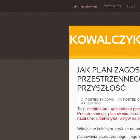
Archiwum
Strona główna
Łódź
KOWALCZY
JAK PLAN ZAGO
PRZESTRZENNEG
PRZYSZŁOŚĆ
POSTED BY ADMIN
POSTED ON
WYŁĄCZONA
Tagi:
architektura
,
gospodarka prz
Przestrzennego
,
planowanie przes
naturalne
,
urbanistyka
,
wpływ na p
Witajcie ⁢w kolejnym‌ artykule ‌na 
planowania przestrzennego ​i ​jeg