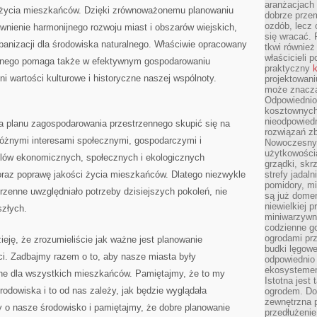
aranżacjach 
ci ⁢życia mieszkańców. Dzięki zrównoważonemu planowaniu
dobrze przem
ozdób, lecz 
wnienie harmonijnego rozwoju miast i obszarów wiejskich,⁣
się wracać.
banizacji dla środowiska naturalnego. Właściwie opracowany​
tkwi również
właścicieli 
ennego pomaga także w‍ efektywnym gospodarowaniu
praktyczny
k
oni wartości kulturowe i ‍historyczne naszej wspólnoty.
projektowani
może znaczą
Odpowiednio
kosztownych 
nieodpowied
ia planu zagospodarowania przestrzennego skupić się na
rozwiązań zb
żnymi interesami ⁤społecznymi, gospodarczymi i
Nowoczesny 
użytkowości
elów ekonomicznych, ⁤społecznych i ekologicznych
grządki, skrz
oraz poprawę jakości życia mieszkańców. Dlatego niezwykle
strefy jadal
pomidory, mi
strzenne uwzględniało potrzeby dzisiejszych pokoleń, nie
są już dome
niewielkiej 
szłych.
miniwarzywni
codzienne go
ogrodami pr
eję, że zrozumieliście jak ważne jest planowanie‌
budki lęgowe
ci. Zadbajmy razem ‌o to,‍ aby nasze miasta były
odpowiednio
ekosystemem,
zne dla ​wszystkich mieszkańców. Pamiętajmy, że to my
Istotna jest
odowiska i to ‍od nas zależy, jak będzie wyglądała
ogrodem. Do
zewnętrzna 
 o nasze środowisko i pamiętajmy, że ‌dobre ⁤planowanie
przedłużenie