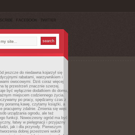
SCRIBE
FACEBOOK
TWITTER
d jeszcze do niedawna kojarzył się
adycyjnymi rabatami, warzywnikiem i
ewami owocowymi. Dziś coraz więcej
na tę przestrzeń znacznie szerzej.
taje być wyłącznie dodatkiem do domu,
 ważnym miejscem codziennego życia.
poczywamy po pracy, spędzamy czas z
emy poranną kawę, czytamy książki, a
 pracujemy zdalnie. Zmienia się więc
osób urządzania ogrodu, ale też
jego funkcji. Nowoczesny ogród ma być
tyczny, łatwy w pielęgnacji i przyjazny
ludzi, jak i dla przyrody. Pierwszym
tworzenia dobrej przestrzeni wokół