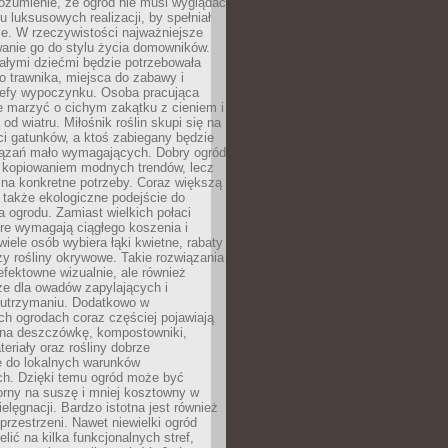
ozumienie, że ogród nie musi wyglądać
gu luksusowych realizacji, by spełniał
e. W rzeczywistości najważniejsze
wanie go do stylu życia domowników.
ałymi dziećmi będzie potrzebowała
 trawnika, miejsca do zabawy i
refy wypoczynku. Osoba pracująca
e marzyć o cichym zakątku z cieniem i
od wiatru. Miłośnik roślin skupi się na
i gatunków, a ktoś zabiegany będzie
iązań mało wymagających. Dobry ogród
c kopiowaniem modnych trendów, lecz
na konkretne potrzeby. Coraz większą
 także ekologiczne podejście do
a ogrodu. Zamiast wielkich połaci
óre wymagają ciągłego koszenia i
wiele osób wybiera łąki kwietne, rabaty
zy rośliny okrywowe. Takie rozwiązania
 efektowne wizualnie, ale również
ze dla owadów zapylających i
w utrzymaniu. Dodatkowo w
h ogrodach coraz częściej pojawiają
i na deszczówkę, kompostowniki,
teriały oraz rośliny dobrze
 do lokalnych warunków
ch. Dzięki temu ogród może być
orny na suszę i mniej kosztowny w
ielęgnacji. Bardzo istotna jest również
rzestrzeni. Nawet niewielki ogród
lić na kilka funkcjonalnych stref,