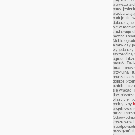
pierwsza zie
barw, jesien
przebarwiają
budują zimoz
dekoracyjne 
się w martw
zachowuje ch
można zapom
Meble ogrodo
altany czy p
wygodę użyt
szczególną r
ogrodu takż
nastrój. Del
taras sprawia
przytulna i
aranżacjach 
dobrze przem
ozdób, lecz 
się wracać.
tkwi również
właścicieli 
praktyczny
k
projektowani
może znaczą
Odpowiednio
kosztownych 
nieodpowied
rozwiązań zb