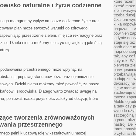
które razem 
wisko naturalne i ‌życie codzienne
część może 
ziół i warzy
trzeba dużej
Czasem wyst
nego ma ​ogromny wpływ na nasze codzienne‍ życie oraz
kilka odpowi
racowany plan może stworzyć warunki do zdrowego i
pnączami i 
powinien zap
pewniając przestrzenie zieleni, miejsca rekreacyjne oraz
jedynie dob
staje się te
icznej.‍ Dzięki niemu możemy cieszyć się większą jakością
osób chce mi
aturą.
maja do sier
tak, aby coś
cały rok. Wi
pierwsza zie
ospodarowania przestrzennego może wpłynąć na
barw, jesien
przebarwiają
ubstancji,‍ poprawę stanu ⁢powietrza oraz‌ ograniczenie
budują zimoz
dekoracyjne 
untowych. Dzięki niemu możemy mieć‌ pewność, że ⁤nasze
się w martw
zkańców i środowiska. Dlatego warto​ zwracać⁢ uwagę na
zachowuje ch
można zapom
anu, ponieważ⁢ nasza przyszłość zależy‍ od decyzji, które
Meble ogrodo
altany czy p
wygodę użyt
szczególną r
zące tworzenia zrównoważonych
ogrodu takż
ania​ przestrzennego
nastrój. Del
taras sprawia
ego pełni kluczową⁤ rolę w kształtowaniu naszej
przytulna i