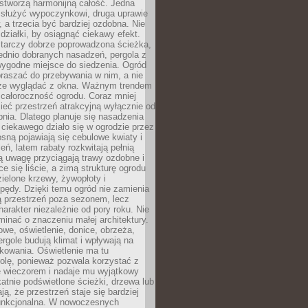
stworzą harmonijną całość. Jedna
służyć wypoczynkowi, druga uprawie
w, a trzecia być bardziej ozdobna. Nie
 działki, by osiągnąć ciekawy efekt.
arczy dobrze poprowadzona ścieżka,
ednio dobranych nasadzeń, pergola z
wygodne miejsce do siedzenia. Ogród
raszać do przebywania w nim, a nie
rze wyglądać z okna. Ważnym trendem
ż całoroczność ogrodu. Coraz mniej
eć przestrzeń atrakcyjną wyłącznie od
pnia. Dlatego planuje się nasadzenia
 ciekawego działo się w ogrodzie przez
osną pojawiają się cebulowe kwiaty i
leń, latem rabaty rozkwitają pełnią
ią uwagę przyciągają trawy ozdobne i
ce się liście, a zimą strukturę ogrodu
ielone krzewy, żywopłoty i
pędy. Dzięki temu ogród nie zamienia
ą przestrzeń poza sezonem, lecz
arakter niezależnie od pory roku. Nie
inać o znaczeniu małej architektury.
we, oświetlenie, donice, obrzeża,
ergole budują klimat i wpływają na
kowania. Oświetlenie ma tu
olę, ponieważ pozwala korzystać z
e wieczorem i nadaje mu wyjątkowy
ikatnie podświetlone ścieżki, drzewa lub
ją, że przestrzeń staje się bardziej
 funkcjonalna. W nowoczesnych