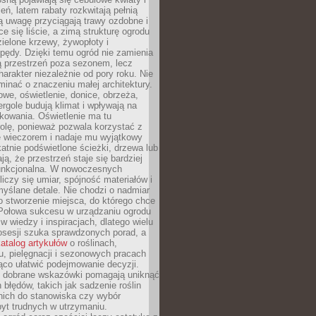
leń, latem rabaty rozkwitają pełnią
ią uwagę przyciągają trawy ozdobne i
ce się liście, a zimą strukturę ogrodu
ielone krzewy, żywopłoty i
pędy. Dzięki temu ogród nie zamienia
ą przestrzeń poza sezonem, lecz
arakter niezależnie od pory roku. Nie
inać o znaczeniu małej architektury.
we, oświetlenie, donice, obrzeża,
ergole budują klimat i wpływają na
kowania. Oświetlenie ma tu
olę, ponieważ pozwala korzystać z
e wieczorem i nadaje mu wyjątkowy
ikatnie podświetlone ścieżki, drzewa lub
ją, że przestrzeń staje się bardziej
 funkcjonalna. W nowoczesnych
liczy się umiar, spójność materiałów i
yślane detale. Nie chodzi o nadmiar
o stworzenie miejsca, do którego chce
 Połowa sukcesu w urządzaniu ogrodu
 w wiedzy i inspiracjach, dlatego wielu
posesji szuka sprawdzonych porad, a
atalog artykułów
o roślinach,
u, pielęgnacji i sezonowych pracach
co ułatwić podejmowanie decyzji.
 dobrane wskazówki pomagają uniknąć
błędów, takich jak sadzenie roślin
nich do stanowiska czy wybór
yt trudnych w utrzymaniu.