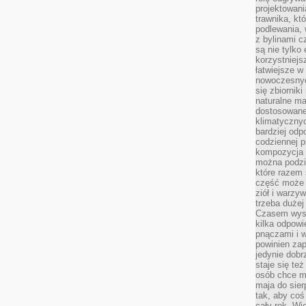
projektowani
trawnika, kt
podlewania, 
z bylinami c
są nie tylko
korzystniejs
łatwiejsze 
nowoczesnyc
się zbiornik
naturalne ma
dostosowane
klimatyczny
bardziej odp
codziennej p
kompozycja p
można podzie
które razem 
część może 
ziół i warzy
trzeba dużej
Czasem wyst
kilka odpowi
pnączami i 
powinien zap
jedynie dob
staje się te
osób chce mi
maja do sier
tak, aby coś
cały rok. Wi