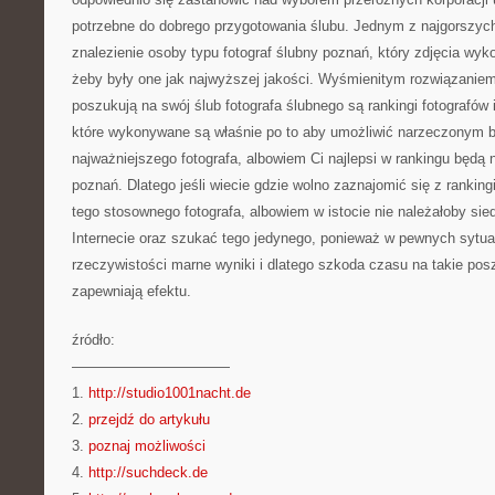
potrzebne do dobrego przygotowania ślubu. Jednym z najgorszy
znalezienie osoby typu fotograf ślubny poznań, który zdjęcia wyk
żeby były one jak najwyższej jakości. Wyśmienitym rozwiązaniem
poszukują na swój ślub fotografa ślubnego są rankingi fotografów 
które wykonywane są właśnie po to aby umożliwić narzeczonym
najważniejszego fotografa, albowiem Ci najlepsi w rankingu będą 
poznań. Dlatego jeśli wiecie gdzie wolno zaznajomić się z rankin
tego stosownego fotografa, albowiem w istocie nie należałoby sie
Internecie oraz szukać tego jedynego, ponieważ w pewnych sytua
rzeczywistości marne wyniki i dlatego szkoda czasu na takie posz
zapewniają efektu.
źródło:
———————————
1.
http://studio1001nacht.de
2.
przejdź do artykułu
3.
poznaj możliwości
4.
http://suchdeck.de