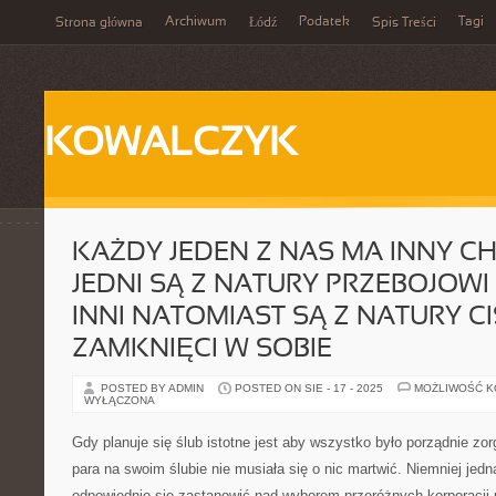
Archiwum
Podatek
Tagi
Strona główna
Łódź
Spis Treści
KOWALCZYK
KAŻDY JEDEN Z NAS MA INNY C
JEDNI SĄ Z NATURY PRZEBOJOWI 
INNI NATOMIAST SĄ Z NATURY CIS
ZAMKNIĘCI W SOBIE
POSTED BY ADMIN
POSTED ON SIE - 17 - 2025
MOŻLIWOŚĆ 
WYŁĄCZONA
Gdy planuje się ślub istotne jest aby wszystko było porządnie z
para na swoim ślubie nie musiała się o nic martwić. Niemniej jedn
odpowiednio się zastanowić nad wyborem przeróżnych korporacji