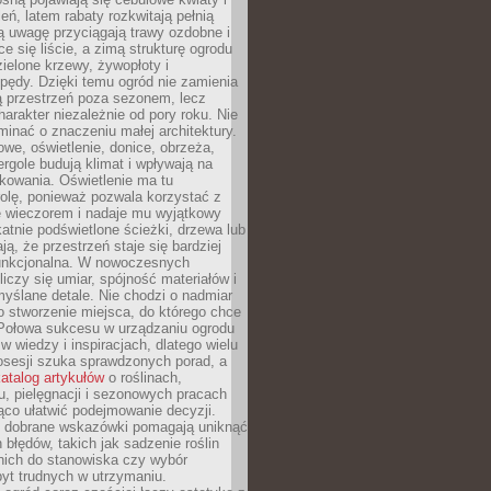
leń, latem rabaty rozkwitają pełnią
ią uwagę przyciągają trawy ozdobne i
ce się liście, a zimą strukturę ogrodu
ielone krzewy, żywopłoty i
pędy. Dzięki temu ogród nie zamienia
ą przestrzeń poza sezonem, lecz
arakter niezależnie od pory roku. Nie
inać o znaczeniu małej architektury.
we, oświetlenie, donice, obrzeża,
ergole budują klimat i wpływają na
kowania. Oświetlenie ma tu
olę, ponieważ pozwala korzystać z
e wieczorem i nadaje mu wyjątkowy
ikatnie podświetlone ścieżki, drzewa lub
ją, że przestrzeń staje się bardziej
 funkcjonalna. W nowoczesnych
liczy się umiar, spójność materiałów i
yślane detale. Nie chodzi o nadmiar
o stworzenie miejsca, do którego chce
 Połowa sukcesu w urządzaniu ogrodu
 w wiedzy i inspiracjach, dlatego wielu
posesji szuka sprawdzonych porad, a
atalog artykułów
o roślinach,
u, pielęgnacji i sezonowych pracach
co ułatwić podejmowanie decyzji.
 dobrane wskazówki pomagają uniknąć
błędów, takich jak sadzenie roślin
nich do stanowiska czy wybór
yt trudnych w utrzymaniu.