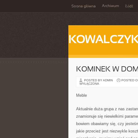
Archiwum
Strona główna
Łódź
KOWALCZY
KOMINEK W DO
POSTED BY ADMIN
POSTED ON 
WYŁĄCZONA
Meble
Aktualnie duża grupa z nas zastan
znamionuje się niewielkimi parame
bowiem obawiamy się, czy jesteśm
jakie przecież jest niezwykle ko