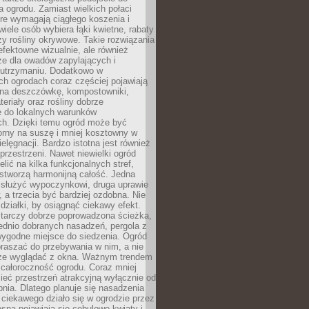
a ogrodu. Zamiast wielkich połaci
óre wymagają ciągłego koszenia i
wiele osób wybiera łąki kwietne, rabaty
zy rośliny okrywowe. Takie rozwiązania
 efektowne wizualnie, ale również
ze dla owadów zapylających i
w utrzymaniu. Dodatkowo w
h ogrodach coraz częściej pojawiają
i na deszczówkę, kompostowniki,
teriały oraz rośliny dobrze
 do lokalnych warunków
ch. Dzięki temu ogród może być
orny na suszę i mniej kosztowny w
ielęgnacji. Bardzo istotna jest również
rzestrzeni. Nawet niewielki ogród
lić na kilka funkcjonalnych stref,
stworzą harmonijną całość. Jedna
służyć wypoczynkowi, druga uprawie
w, a trzecia być bardziej ozdobna. Nie
 działki, by osiągnąć ciekawy efekt.
arczy dobrze poprowadzona ścieżka,
ednio dobranych nasadzeń, pergola z
wygodne miejsce do siedzenia. Ogród
raszać do przebywania w nim, a nie
rze wyglądać z okna. Ważnym trendem
ż całoroczność ogrodu. Coraz mniej
eć przestrzeń atrakcyjną wyłącznie od
pnia. Dlatego planuje się nasadzenia
 ciekawego działo się w ogrodzie przez
osną pojawiają się cebulowe kwiaty i