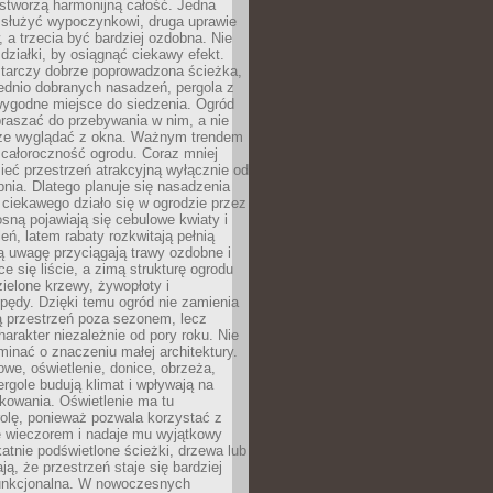
stworzą harmonijną całość. Jedna
służyć wypoczynkowi, druga uprawie
w, a trzecia być bardziej ozdobna. Nie
 działki, by osiągnąć ciekawy efekt.
arczy dobrze poprowadzona ścieżka,
ednio dobranych nasadzeń, pergola z
wygodne miejsce do siedzenia. Ogród
raszać do przebywania w nim, a nie
rze wyglądać z okna. Ważnym trendem
ż całoroczność ogrodu. Coraz mniej
eć przestrzeń atrakcyjną wyłącznie od
pnia. Dlatego planuje się nasadzenia
 ciekawego działo się w ogrodzie przez
osną pojawiają się cebulowe kwiaty i
leń, latem rabaty rozkwitają pełnią
ią uwagę przyciągają trawy ozdobne i
ce się liście, a zimą strukturę ogrodu
ielone krzewy, żywopłoty i
pędy. Dzięki temu ogród nie zamienia
ą przestrzeń poza sezonem, lecz
arakter niezależnie od pory roku. Nie
inać o znaczeniu małej architektury.
we, oświetlenie, donice, obrzeża,
ergole budują klimat i wpływają na
kowania. Oświetlenie ma tu
olę, ponieważ pozwala korzystać z
e wieczorem i nadaje mu wyjątkowy
ikatnie podświetlone ścieżki, drzewa lub
ją, że przestrzeń staje się bardziej
 funkcjonalna. W nowoczesnych