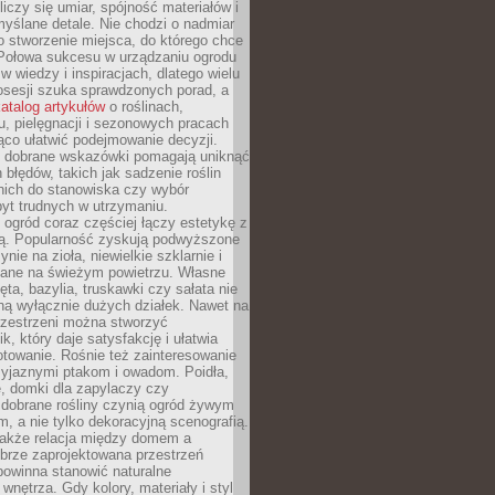
liczy się umiar, spójność materiałów i
yślane detale. Nie chodzi o nadmiar
o stworzenie miejsca, do którego chce
 Połowa sukcesu w urządzaniu ogrodu
 w wiedzy i inspiracjach, dlatego wielu
posesji szuka sprawdzonych porad, a
atalog artykułów
o roślinach,
u, pielęgnacji i sezonowych pracach
co ułatwić podejmowanie decyzji.
 dobrane wskazówki pomagają uniknąć
błędów, takich jak sadzenie roślin
nich do stanowiska czy wybór
yt trudnych w utrzymaniu.
ogród coraz częściej łączy estetykę z
ą. Popularność zyskują podwyższone
ynie na zioła, niewielkie szklarnie i
niane na świeżym powietrzu. Własne
ęta, bazylia, truskawki czy sałata nie
ną wyłącznie dużych działek. Nawet na
przestrzeni można stworzyć
k, który daje satysfakcję i ułatwia
towanie. Rośnie też zainteresowanie
zyjaznymi ptakom i owadom. Poidła,
, domki dla zapylaczy czy
 dobrane rośliny czynią ogród żywym
 a nie tylko dekoracyjną scenografią.
 także relacja między domem a
brze zaprojektowana przestrzeń
powinna stanowić naturalne
 wnętrza. Gdy kolory, materiały i styl