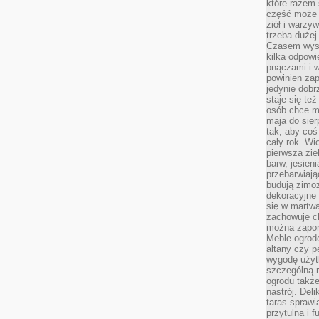
które razem 
część może 
ziół i warzy
trzeba dużej
Czasem wyst
kilka odpowi
pnączami i 
powinien zap
jedynie dob
staje się te
osób chce mi
maja do sier
tak, aby coś
cały rok. Wi
pierwsza zie
barw, jesien
przebarwiają
budują zimoz
dekoracyjne 
się w martw
zachowuje ch
można zapom
Meble ogrodo
altany czy p
wygodę użyt
szczególną r
ogrodu takż
nastrój. Del
taras sprawia
przytulna i