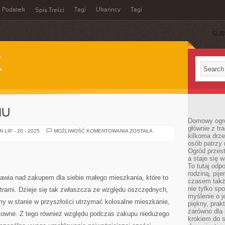
Podatek
Tagi
Ukarincy
Tagi
Spis Treści
SUB
K
MU
Domowy ogró
głównie z tr
KOMINEK
LIP - 20 - 2025
MOŻLIWOŚĆ KOMENTOWANIA
ZOSTAŁA
kilkoma drz
W
DOMU
osób patrzy 
Ogród przes
a staje się
To tutaj od
rodziną, pij
awia nad zakupem dla siebie małego mieszkania, które to
czasem także
nie tylko sp
trami. Dzieje się tak zwłaszcza ze względu oszczędnych,
myślenie o 
y w stanie w przyszłości utrzymać kolosalne mieszkanie,
piękny, prak
zarówno dla 
sztowne. Z tego również względu podczas zakupu niedużego
krokiem do s