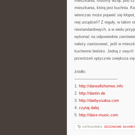
mieszkania, musimy wziąć pod sz
mieszkania, którą jest kuchnia. K
wtenczas może pojawić się kłopot
niej urządzeń? Z reguły, w takim 
niestandardowych, a w wielu przy
wykonać na odpowiednie zamówieni
należy zastosować, jeśli w miesz
kuchenne bielsko. Jedną z owych 
przestrzeń optycznie zwiększa się
źródło:
———————————
1.
http://dansellshomes.info
2.
http://dantin.de
3.
http://darbyssalsa.com
4.
czytaj dalej
5.
http://daxs-music.com
CATEGORIES:
SEZONOWE SKARB