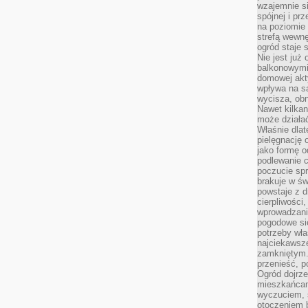
wzajemnie si
spójnej i pr
na poziomie 
strefą wewnę
ogród staje 
Nie jest już
balkonowymi
domowej akt
wpływa na s
wycisza, obn
Nawet kilkan
może działa
Właśnie dlat
pielęgnację 
jako formę o
podlewanie c
poczucie spr
brakuje w św
powstaje z d
cierpliwości
wprowadzania
pogodowe się
potrzeby właś
najciekawsze
zamkniętym.
przenieść, p
Ogród dojrz
mieszkańcam
wyczuciem, s
otoczeniem 