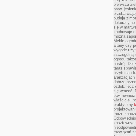
pierwsza zie
barw, jesien
przebarwiają
budują zimoz
dekoracyjne 
się w martw
zachowuje ch
można zapom
Meble ogrodo
altany czy p
wygodę użyt
szczególną r
ogrodu takż
nastrój. Del
taras sprawia
przytulna i
aranżacjach 
dobrze przem
ozdób, lecz 
się wracać.
tkwi również
właścicieli 
praktyczny
k
projektowani
może znaczą
Odpowiednio
kosztownych 
nieodpowied
rozwiązań zb