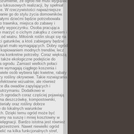
ozumienie, że ogród nie musi wyglądać
gu luksusowych realizacji, by spełniał
e. W rzeczywistości najważniejsze
wanie go do stylu życia domowników.
ałymi dziećmi będzie potrzebowała
 trawnika, miejsca do zabawy i
refy wypoczynku. Osoba pracująca
e marzyć o cichym zakątku z cieniem i
od wiatru. Miłośnik roślin skupi się na
i gatunków, a ktoś zabiegany będzie
iązań mało wymagających. Dobry ogród
c kopiowaniem modnych trendów, lecz
na konkretne potrzeby. Coraz większą
 także ekologiczne podejście do
a ogrodu. Zamiast wielkich połaci
óre wymagają ciągłego koszenia i
wiele osób wybiera łąki kwietne, rabaty
zy rośliny okrywowe. Takie rozwiązania
 efektowne wizualnie, ale również
ze dla owadów zapylających i
w utrzymaniu. Dodatkowo w
h ogrodach coraz częściej pojawiają
i na deszczówkę, kompostowniki,
teriały oraz rośliny dobrze
 do lokalnych warunków
ch. Dzięki temu ogród może być
orny na suszę i mniej kosztowny w
ielęgnacji. Bardzo istotna jest również
rzestrzeni. Nawet niewielki ogród
lić na kilka funkcjonalnych stref,