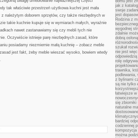
czególną uwagę umeblowanie najważniejszej części
domu jest zr
jak z katalo
iedy tak właściwie przestrzeń użytkowa kuchni jest mała
swoje zadani
jest dopaso
, z należytym doborem sprzętów, czy także niezbędnych w
Rodzina z m
razie takie kuchnie kupuje się w wymiarach małych, wyraźnie
bezpiecznego
wygodnej st
padkach nawet zastanawiamy się czy mebli tych nie
zdalnie moż
e. Oczywiście istnieje parę niezbędnych zasad, które
dobrą osłoną 
różnorodnośc
kaniu posiadamy niezmiernie małą kuchnię – zobacz meble
szukał rozw
nie jest wię
zasad jest fakt, żeby meble wieszać wysoko, bowiem wtedy
odpowiedzią 
.
rolę odgrywa
projektowani
trawnika, kt
podlewania, 
z bylinami c
są nie tylko
korzystniejs
łatwiejsze 
nowoczesnyc
się zbiornik
naturalne ma
dostosowane
klimatyczny
bardziej odp
codziennej p
Y
kompozycja p
można podzie