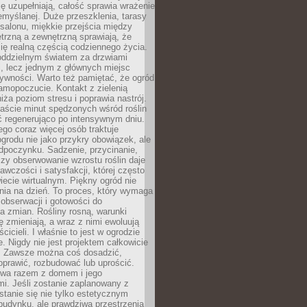
ę uzupełniają, całość sprawia wrażenie
zemyślanej. Duże przeszklenia, tarasy
salonu, miękkie przejścia między
trzną a zewnętrzną sprawiają, że
się realną częścią codziennego życia.
 oddzielnym światem za drzwiami
, lecz jednym z głównych miejsc
ywności. Warto też pamiętać, że ogród
amopoczucie. Kontakt z zielenią
iża poziom stresu i poprawia nastrój.
aście minut spędzonych wśród roślin
ć regenerująco po intensywnym dniu.
ego coraz więcej osób traktuje
ogrodu nie jako przykry obowiązek, ale
dpoczynku. Sadzenie, przycinanie,
zy obserwowanie wzrostu roślin daje
awczości i satysfakcji, której często
iecie wirtualnym. Piękny ogród nie
nia na dzień. To proces, który wymaga
, obserwacji i gotowości do
 zmian. Rośliny rosną, warunki
 zmieniają, a wraz z nimi ewoluują
cicieli. I właśnie to jest w ogrodzie
. Nigdy nie jest projektem całkowicie
 Zawsze można coś dosadzić,
oprawić, rozbudować lub uprościć.
ewa razem z domem i jego
i. Jeśli zostanie zaplanowany z
tanie się nie tylko estetycznym
budynku, ale prawdziwą przestrzenią