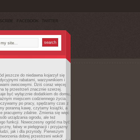
SCRIBE
FACEBOOK
TWITTER
d jeszcze do niedawna kojarzył się
adycyjnymi rabatami, warzywnikiem i
ewami owocowymi. Dziś coraz więcej
na tę przestrzeń znacznie szerzej.
taje być wyłącznie dodatkiem do domu,
 ważnym miejscem codziennego życia.
poczywamy po pracy, spędzamy czas z
emy poranną kawę, czytamy książki, a
 pracujemy zdalnie. Zmienia się więc
osób urządzania ogrodu, ale też
jego funkcji. Nowoczesny ogród ma być
tyczny, łatwy w pielęgnacji i przyjazny
ludzi, jak i dla przyrody. Pierwszym
tworzenia dobrej przestrzeni wokół