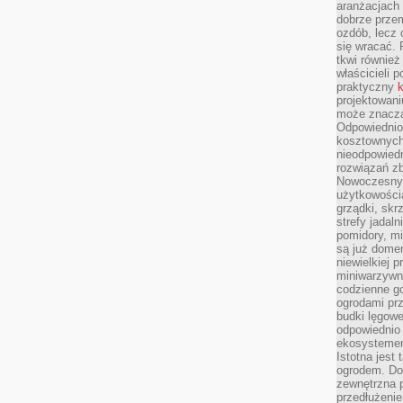
aranżacjach 
dobrze przem
ozdób, lecz 
się wracać.
tkwi również
właścicieli 
praktyczny
k
projektowani
może znaczą
Odpowiednio
kosztownych 
nieodpowied
rozwiązań zb
Nowoczesny 
użytkowości
grządki, skrz
strefy jadal
pomidory, mi
są już dome
niewielkiej 
miniwarzywni
codzienne go
ogrodami pr
budki lęgowe
odpowiednio
ekosystemem,
Istotna jest
ogrodem. Do
zewnętrzna 
przedłużenie