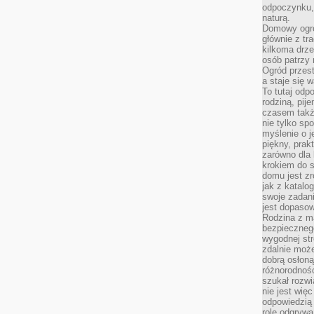
odpoczynku, 
naturą.
Domowy ogró
głównie z tr
kilkoma drz
osób patrzy 
Ogród przes
a staje się
To tutaj od
rodziną, pij
czasem także
nie tylko sp
myślenie o 
piękny, prak
zarówno dla 
krokiem do s
domu jest zr
jak z katalo
swoje zadani
jest dopaso
Rodzina z m
bezpiecznego
wygodnej st
zdalnie moż
dobrą osłoną 
różnorodnośc
szukał rozw
nie jest wię
odpowiedzią 
rolę odgrywa