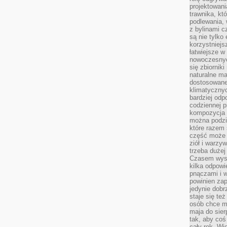
projektowani
trawnika, kt
podlewania, 
z bylinami c
są nie tylko
korzystniejs
łatwiejsze 
nowoczesnyc
się zbiornik
naturalne ma
dostosowane
klimatyczny
bardziej odp
codziennej p
kompozycja p
można podzie
które razem 
część może 
ziół i warzy
trzeba dużej
Czasem wyst
kilka odpowi
pnączami i 
powinien zap
jedynie dob
staje się te
osób chce mi
maja do sier
tak, aby coś
cały rok. Wi