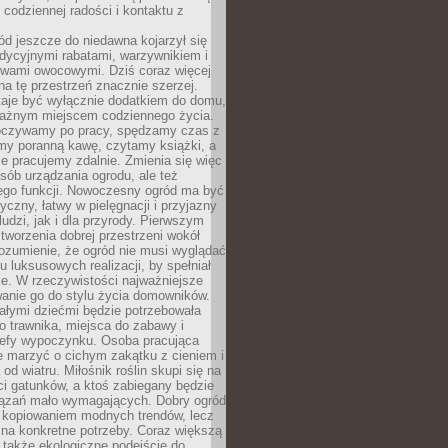
codziennej radości i kontaktu z
d jeszcze do niedawna kojarzył się
adycyjnymi rabatami, warzywnikiem i
ewami owocowymi. Dziś coraz więcej
na tę przestrzeń znacznie szerzej.
taje być wyłącznie dodatkiem do domu,
 ważnym miejscem codziennego życia.
poczywamy po pracy, spędzamy czas z
emy poranną kawę, czytamy książki, a
 pracujemy zdalnie. Zmienia się więc
osób urządzania ogrodu, ale też
jego funkcji. Nowoczesny ogród ma być
tyczny, łatwy w pielęgnacji i przyjazny
ludzi, jak i dla przyrody. Pierwszym
tworzenia dobrej przestrzeni wokół
ozumienie, że ogród nie musi wyglądać
gu luksusowych realizacji, by spełniał
e. W rzeczywistości najważniejsze
wanie go do stylu życia domowników.
ałymi dziećmi będzie potrzebowała
 trawnika, miejsca do zabawy i
refy wypoczynku. Osoba pracująca
e marzyć o cichym zakątku z cieniem i
od wiatru. Miłośnik roślin skupi się na
i gatunków, a ktoś zabiegany będzie
iązań mało wymagających. Dobry ogród
c kopiowaniem modnych trendów, lecz
na konkretne potrzeby. Coraz większą
 także ekologiczne podejście do