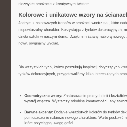
niezwykłe aranżacje z kreatywnym twistem.
Kolorowe⁣ i unikatowe wzory na⁣ ścianac
Jednym z najnowszych trendów w aranżacji wnętrz są , które na
niepowtarzalny charakter. Korzystając z tynków dekoracyjnych,
dzieła sztuki ⁤w naszym domu. Dzięki nim ściany nabiorą nowego ż
nowy, oryginalny wygląd.
Dla wszystkich tych, którzy poszukują inspiracji dotyczących kr
tynków dekoracyjnych, przygotowaliśmy kilka interesujących prop
Geometryczne⁣ wzory:
Zastosowanie prostych linii ‌i kształt
wystrój wnętrza. Wystarczy odrobinę kreatywności, aby stworzy
Barwne akcenty:
Dodanie wyrazistych kolorów do ​tynków dek
pomieszczenie nabierze nowego charakteru. Warto postawić n
‍które przyciągną uwagę gości.