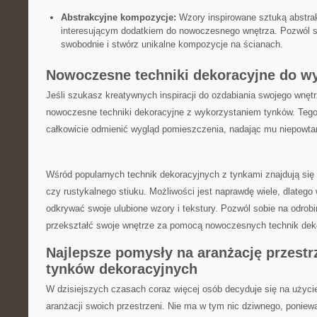
Abstrakcyjne kompozycje:
Wzory inspirowane sztuką abstra
interesującym dodatkiem‌ do nowoczesnego wnętrza. Pozwól s
swobodnie i stwórz unikalne kompozycje na ścianach.
Nowoczesne techniki dekoracyjne do w
Jeśli szukasz kreatywnych inspiracji do ozdabiania swojego wnętrz
nowoczesne techniki dekoracyjne z wykorzystaniem⁣ tynków. Tego 
całkowicie odmienić wygląd pomieszczenia, nadając mu niepowtar
Wśród popularnych technik dekoracyjnych z tynkami znajdują się 
czy rustykalnego stiuku. Możliwości jest naprawdę wiele, dlateg
odkrywać swoje ‍ulubione ⁣wzory i tekstury. Pozwól ⁤sobie na ⁤odrob
przekształć swoje wnętrze za pomocą nowoczesnych technik ⁢dek
Najlepsze pomysły na aranżację przestr
tynków dekoracyjnych
W⁤ dzisiejszych czasach coraz więcej osób decyduje się na użyc
aranżacji swoich przestrzeni. Nie ma w tym nic dziwnego, poniew