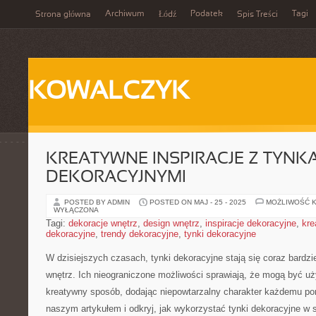
Archiwum
Podatek
Tagi
Strona główna
Łódź
Spis Treści
KOWALCZYK
KREATYWNE INSPIRACJE Z TYNK
DEKORACYJNYMI
POSTED BY ADMIN
POSTED ON MAJ - 25 - 2025
MOŻLIWOŚĆ 
WYŁĄCZONA
Tagi:
dekoracje wnętrz
,
design wnętrz
,
inspiracje dekoracyjne
,
kre
dekoracyjne
,
trendy dekoracyjne
,
tynki dekoracyjne
W⁢ dzisiejszych czasach, tynki dekoracyjne stają się coraz bardzie
wnętrz. Ich nieograniczone możliwości sprawiają, że mogą być uż
kreatywny sposób, dodając ​niepowtarzalny charakter każdemu pom
naszym artykułem i odkryj, jak wykorzystać ⁢tynki⁢ dekoracyjne w