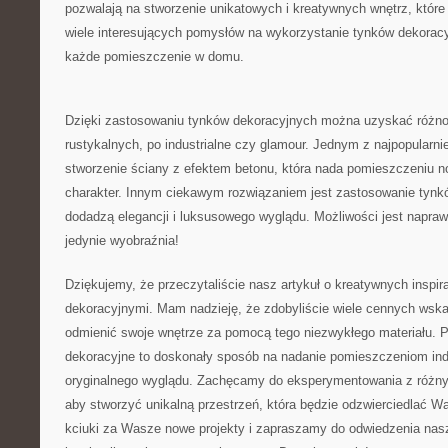
⁤pozwalają na stworzenie unikatowych ​i kreatywnych wnętrz, które
wiele‌ interesujących pomysłów na​ wykorzystanie tynków dekoracy
każde pomieszczenie w domu.
Dzięki zastosowaniu tynków dekoracyjnych można uzyskać różnor
rustykalnych, po industrialne czy glamour. Jednym z najpopularn
stworzenie ściany z efektem betonu, która nada pomieszczeniu 
charakter. Innym ciekawym‌ rozwiązaniem jest zastosowanie tynk
dodadzą‍ elegancji i luksusowego wyglądu. Możliwości jest napraw
jedynie wyobraźnia!
Dziękujemy, że przeczytaliście nasz artykuł o kreatywnych inspir
dekoracyjnymi. Mam nadzieję, że zdobyliście ⁤wiele cennych wsk
odmienić swoje wnętrze ⁣za pomocą tego niezwykłego materiału. Pa
dekoracyjne to doskonały sposób na nadanie pomieszczeniom ind
oryginalnego wyglądu. Zachęcamy do eksperymentowania⁢ z różnym
aby stworzyć unikalną ‍przestrzeń, która będzie‌ odzwierciedlać 
kciuki za Wasze nowe projekty i zapraszamy​ do odwiedzenia⁤ nasz