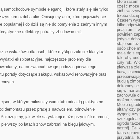
które razem 
część może 
ą samochodowe symbole elegancji, które stały się nie tylko
ziół i warzy
trzeba dużej
wszystkim ozdobą ulic. Opisujemy auta, które pojawiały się
Czasem wyst
ze popularnej i do dziś są nie do pomylenia z żadnym innym
kilka odpowi
pnączami i 
rystyczne reflektory potrafiły zbudować mit.
powinien zap
jedynie dob
staje się te
osób chce mi
eczne wskazówki dla osób, które myślą o zakupie klasyka.
maja do sier
tak, aby coś
wydatki eksploatacyjne, najczęstsze problemy dla
cały rok. Wi
owiadamy, na co zwracać uwagę podczas pierwszego
pierwsza zie
barw, jesien
 tu porady dotyczące zakupu, wskazówki renowacyjne oraz
przebarwiają
budują zimoz
iennych.
dekoracyjne 
się w martw
zachowuje ch
można zapom
iejsce, w którym miłośnicy warsztatu odnajdą praktyczne
Meble ogrodo
 od demontażu przez pracę z nadwoziem, odnowienie
altany czy p
wygodę użyt
. Pokazujemy, jak wiele satysfakcji może przynieść moment,
szczególną r
ogrodu takż
 pierwszy po latach znów zabrzmi na biegu jałowym.
nastrój. Del
taras sprawia
przytulna i