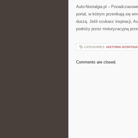
Auto-Nostalgia.pl – Ponadczasowe 
portal, w którym przenikają się e
duszą. Jeśli szukasz inspiracji, A
podróży przez motoryzacyjną prze
CATEGORIES:
HISTORIA GOSPOD
Comments are closed.