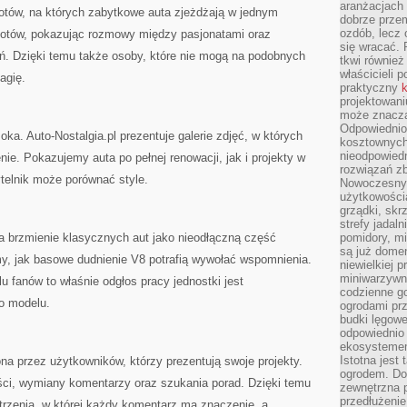
aranżacjach 
zlotów, na których zabytkowe auta zjeżdżają w jednym
dobrze przem
ozdób, lecz 
lotów, pokazując rozmowy między pasjonatami oraz
się wracać.
ań. Dzięki temu także osoby, które nie mogą na podobnych
tkwi również
właścicieli 
agię.
praktyczny
k
projektowani
może znaczą
Odpowiednio
ka. Auto-Nostalgia.pl prezentuje galerie zdjęć, w których
kosztownych 
nieodpowied
ie. Pokazujemy auta po pełnej renowacji, jak i projekty w
rozwiązań zb
telnik może porównać style.
Nowoczesny 
użytkowości
grządki, skrz
strefy jadal
na brzmienie klasycznych aut jako nieodłączną część
pomidory, mi
są już dome
my, jak basowe dudnienie V8 potrafią wywołać wspomnienia.
niewielkiej 
miniwarzywni
u fanów to właśnie odgłos pracy jednostki jest
codzienne go
o modelu.
ogrodami pr
budki lęgowe
odpowiednio
ekosystemem,
Istotna jest
ona przez użytkowników, którzy prezentują swoje projekty.
ogrodem. Do
ci, wymiany komentarzy oraz szukania porad. Dzięki temu
zewnętrzna 
przedłużenie
trzenią, w której każdy komentarz ma znaczenie, a