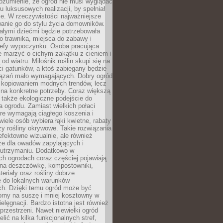
ozumienie, że ogród nie musi wyglądać
gu luksusowych realizacji, by spełniał
e. W rzeczywistości najważniejsze
wanie go do stylu życia domowników.
ałymi dziećmi będzie potrzebowała
 trawnika, miejsca do zabawy i
refy wypoczynku. Osoba pracująca
e marzyć o cichym zakątku z cieniem i
od wiatru. Miłośnik roślin skupi się na
i gatunków, a ktoś zabiegany będzie
iązań mało wymagających. Dobry ogród
c kopiowaniem modnych trendów, lecz
na konkretne potrzeby. Coraz większą
 także ekologiczne podejście do
a ogrodu. Zamiast wielkich połaci
óre wymagają ciągłego koszenia i
wiele osób wybiera łąki kwietne, rabaty
zy rośliny okrywowe. Takie rozwiązania
 efektowne wizualnie, ale również
ze dla owadów zapylających i
w utrzymaniu. Dodatkowo w
h ogrodach coraz częściej pojawiają
i na deszczówkę, kompostowniki,
teriały oraz rośliny dobrze
 do lokalnych warunków
ch. Dzięki temu ogród może być
orny na suszę i mniej kosztowny w
ielęgnacji. Bardzo istotna jest również
rzestrzeni. Nawet niewielki ogród
lić na kilka funkcjonalnych stref,