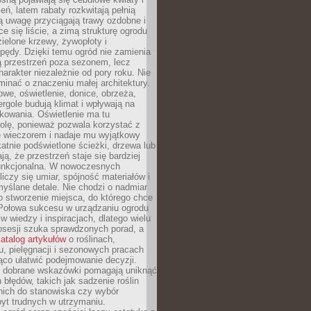
leń, latem rabaty rozkwitają pełnią
ią uwagę przyciągają trawy ozdobne i
ce się liście, a zimą strukturę ogrodu
ielone krzewy, żywopłoty i
pędy. Dzięki temu ogród nie zamienia
ą przestrzeń poza sezonem, lecz
arakter niezależnie od pory roku. Nie
inać o znaczeniu małej architektury.
we, oświetlenie, donice, obrzeża,
ergole budują klimat i wpływają na
kowania. Oświetlenie ma tu
olę, ponieważ pozwala korzystać z
e wieczorem i nadaje mu wyjątkowy
ikatnie podświetlone ścieżki, drzewa lub
ją, że przestrzeń staje się bardziej
 funkcjonalna. W nowoczesnych
liczy się umiar, spójność materiałów i
yślane detale. Nie chodzi o nadmiar
o stworzenie miejsca, do którego chce
 Połowa sukcesu w urządzaniu ogrodu
 w wiedzy i inspiracjach, dlatego wielu
posesji szuka sprawdzonych porad, a
atalog artykułów
o roślinach,
u, pielęgnacji i sezonowych pracach
co ułatwić podejmowanie decyzji.
 dobrane wskazówki pomagają uniknąć
błędów, takich jak sadzenie roślin
nich do stanowiska czy wybór
yt trudnych w utrzymaniu.