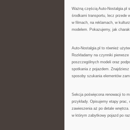
Ważną częścią Auto-Nostalgia.pl s
środkami transportu, lecz przede 
w filmach, na reklamach, w kultur
modelem. Pokazujemy, jak charakte
Auto-Nostalgia.pl to również użyt
Rozkładamy na czynniki pierwsze 
poszczególnych modeli oraz podp
spotkania z pojazdem. Znajdziesz
sposoby szukania elementów zam
Sekcja poświęcona renowacji to m
przykłady. Opisujemy etapy prac,
zawieszenia aż po detale wnętrza
w którym zabytkowy pojazd po raz