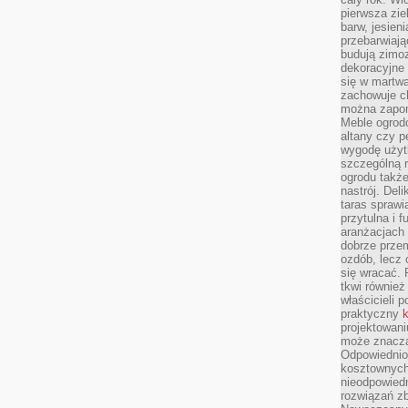
pierwsza zie
barw, jesien
przebarwiają
budują zimoz
dekoracyjne 
się w martw
zachowuje ch
można zapom
Meble ogrodo
altany czy p
wygodę użyt
szczególną r
ogrodu takż
nastrój. Del
taras sprawia
przytulna i
aranżacjach 
dobrze przem
ozdób, lecz 
się wracać.
tkwi również
właścicieli 
praktyczny
k
projektowani
może znaczą
Odpowiednio
kosztownych 
nieodpowied
rozwiązań zb