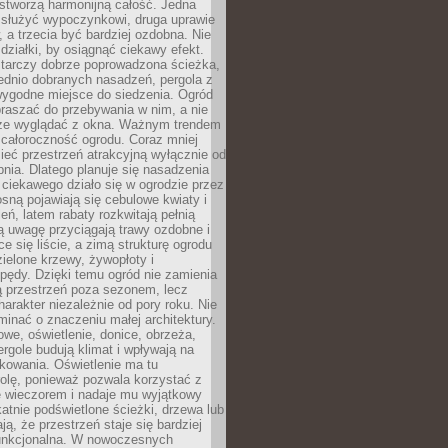
stworzą harmonijną całość. Jedna
służyć wypoczynkowi, druga uprawie
w, a trzecia być bardziej ozdobna. Nie
 działki, by osiągnąć ciekawy efekt.
arczy dobrze poprowadzona ścieżka,
ednio dobranych nasadzeń, pergola z
wygodne miejsce do siedzenia. Ogród
raszać do przebywania w nim, a nie
rze wyglądać z okna. Ważnym trendem
ż całoroczność ogrodu. Coraz mniej
eć przestrzeń atrakcyjną wyłącznie od
pnia. Dlatego planuje się nasadzenia
 ciekawego działo się w ogrodzie przez
osną pojawiają się cebulowe kwiaty i
leń, latem rabaty rozkwitają pełnią
ią uwagę przyciągają trawy ozdobne i
ce się liście, a zimą strukturę ogrodu
ielone krzewy, żywopłoty i
pędy. Dzięki temu ogród nie zamienia
ą przestrzeń poza sezonem, lecz
arakter niezależnie od pory roku. Nie
inać o znaczeniu małej architektury.
we, oświetlenie, donice, obrzeża,
ergole budują klimat i wpływają na
kowania. Oświetlenie ma tu
olę, ponieważ pozwala korzystać z
e wieczorem i nadaje mu wyjątkowy
ikatnie podświetlone ścieżki, drzewa lub
ją, że przestrzeń staje się bardziej
 funkcjonalna. W nowoczesnych