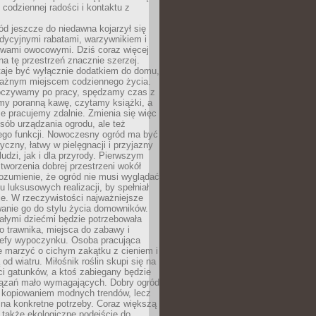
codziennej radości i kontaktu z
d jeszcze do niedawna kojarzył się
adycyjnymi rabatami, warzywnikiem i
ewami owocowymi. Dziś coraz więcej
na tę przestrzeń znacznie szerzej.
taje być wyłącznie dodatkiem do domu,
 ważnym miejscem codziennego życia.
poczywamy po pracy, spędzamy czas z
emy poranną kawę, czytamy książki, a
 pracujemy zdalnie. Zmienia się więc
osób urządzania ogrodu, ale też
jego funkcji. Nowoczesny ogród ma być
tyczny, łatwy w pielęgnacji i przyjazny
ludzi, jak i dla przyrody. Pierwszym
tworzenia dobrej przestrzeni wokół
ozumienie, że ogród nie musi wyglądać
gu luksusowych realizacji, by spełniał
e. W rzeczywistości najważniejsze
wanie go do stylu życia domowników.
ałymi dziećmi będzie potrzebowała
 trawnika, miejsca do zabawy i
refy wypoczynku. Osoba pracująca
e marzyć o cichym zakątku z cieniem i
od wiatru. Miłośnik roślin skupi się na
i gatunków, a ktoś zabiegany będzie
iązań mało wymagających. Dobry ogród
c kopiowaniem modnych trendów, lecz
na konkretne potrzeby. Coraz większą
 także ekologiczne podejście do