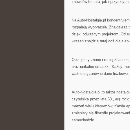
znawców tematu, jak i przyszłych 
Na Auto-Nostalgia.pl koncentrujemy
rozpalają wyobraźnię. Znajdziesz 
dzięki odważnym projektom. Od eu
wrażeń znajdzie tutaj coś dla siebi
Opisujemy znane i mniej znane kla
oraz unikalne smaczki. Każdy model
ważne są zarówno dane liczbowe, j
Auto-Nostalgia.pl to także nosta
czytelnika przez lata 50., erę roc
marzeń wielu kierowców. Każda ep
zmieniały się filozofie projektowa
samochodzie.