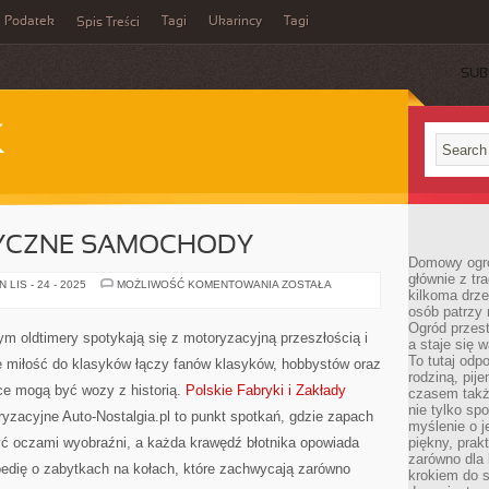
Podatek
Tagi
Ukarincy
Tagi
Spis Treści
SUB
K
SYCZNE SAMOCHODY
Domowy ogró
głównie z tr
KULTURA
LIS - 24 - 2025
MOŻLIWOŚĆ KOMENTOWANIA
ZOSTAŁA
kilkoma drz
I
KLASYCZNE
osób patrzy 
SAMOCHODY
Ogród przes
rym oldtimery spotykają się z motoryzacyjną przeszłością i
a staje się
To tutaj od
ie miłość do klasyków łączy fanów klasyków, hobbystów oraz
rodziną, pij
ce mogą być wozy z historią.
Polskie Fabryki i Zakłady
czasem także
nie tylko sp
yzacyjne Auto-Nostalgia.pl to punkt spotkań, gdzie zapach
myślenie o 
zyć oczami wyobraźni, a każda krawędź błotnika opowiada
piękny, prak
zarówno dla 
pedię o zabytkach na kołach, które zachwycają zarówno
krokiem do s