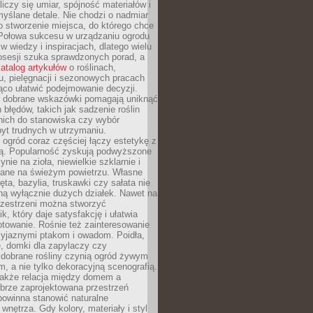
liczy się umiar, spójność materiałów i
yślane detale. Nie chodzi o nadmiar
o stworzenie miejsca, do którego chce
 Połowa sukcesu w urządzaniu ogrodu
 w wiedzy i inspiracjach, dlatego wielu
posesji szuka sprawdzonych porad, a
atalog artykułów
o roślinach,
u, pielęgnacji i sezonowych pracach
co ułatwić podejmowanie decyzji.
 dobrane wskazówki pomagają uniknąć
błędów, takich jak sadzenie roślin
nich do stanowiska czy wybór
yt trudnych w utrzymaniu.
ogród coraz częściej łączy estetykę z
ą. Popularność zyskują podwyższone
ynie na zioła, niewielkie szklarnie i
niane na świeżym powietrzu. Własne
ęta, bazylia, truskawki czy sałata nie
ną wyłącznie dużych działek. Nawet na
przestrzeni można stworzyć
k, który daje satysfakcję i ułatwia
towanie. Rośnie też zainteresowanie
zyjaznymi ptakom i owadom. Poidła,
, domki dla zapylaczy czy
 dobrane rośliny czynią ogród żywym
 a nie tylko dekoracyjną scenografią.
 także relacja między domem a
brze zaprojektowana przestrzeń
powinna stanowić naturalne
 wnętrza. Gdy kolory, materiały i styl