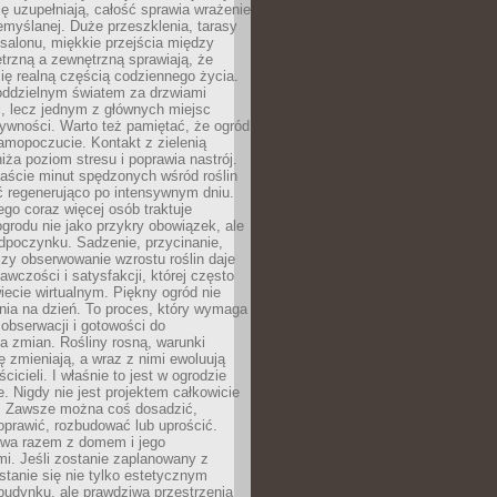
ę uzupełniają, całość sprawia wrażenie
zemyślanej. Duże przeszklenia, tarasy
salonu, miękkie przejścia między
trzną a zewnętrzną sprawiają, że
się realną częścią codziennego życia.
 oddzielnym światem za drzwiami
, lecz jednym z głównych miejsc
ywności. Warto też pamiętać, że ogród
amopoczucie. Kontakt z zielenią
iża poziom stresu i poprawia nastrój.
aście minut spędzonych wśród roślin
ć regenerująco po intensywnym dniu.
ego coraz więcej osób traktuje
ogrodu nie jako przykry obowiązek, ale
dpoczynku. Sadzenie, przycinanie,
zy obserwowanie wzrostu roślin daje
awczości i satysfakcji, której często
iecie wirtualnym. Piękny ogród nie
nia na dzień. To proces, który wymaga
, obserwacji i gotowości do
 zmian. Rośliny rosną, warunki
 zmieniają, a wraz z nimi ewoluują
cicieli. I właśnie to jest w ogrodzie
. Nigdy nie jest projektem całkowicie
 Zawsze można coś dosadzić,
oprawić, rozbudować lub uprościć.
ewa razem z domem i jego
i. Jeśli zostanie zaplanowany z
tanie się nie tylko estetycznym
budynku, ale prawdziwą przestrzenią