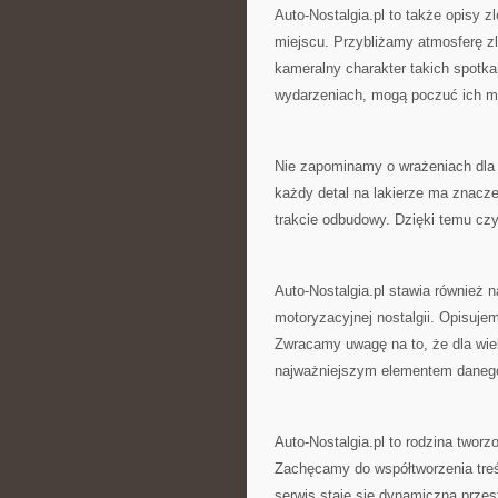
Auto-Nostalgia.pl to także opisy 
miejscu. Przybliżamy atmosferę z
kameralny charakter takich spotk
wydarzeniach, mogą poczuć ich m
Nie zapominamy o wrażeniach dla o
każdy detal na lakierze ma znaczen
trakcie odbudowy. Dzięki temu czy
Auto-Nostalgia.pl stawia również 
motoryzacyjnej nostalgii. Opisuje
Zwracamy uwagę na to, że dla wiel
najważniejszym elementem daneg
Auto-Nostalgia.pl to rodzina tworz
Zachęcamy do współtworzenia treś
serwis staje się dynamiczną przes