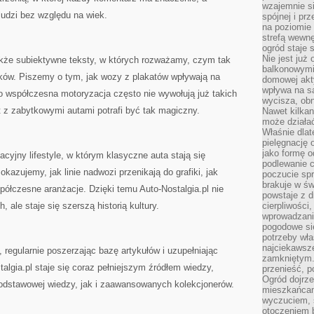
wzajemnie si
ludzi bez względu na wiek.
spójnej i pr
na poziomie 
strefą wewnę
ogród staje 
Nie jest już
także subiektywne teksty, w których rozważamy, czym tak
balkonowymi
yków. Piszemy o tym, jak wozy z plakatów wpływają na
domowej akt
wpływa na s
o współczesna motoryzacja często nie wywołują już takich
wycisza, obn
t z zabytkowymi autami potrafi być tak magiczny.
Nawet kilkan
może działa
Właśnie dlat
pielęgnację 
jako formę o
acyjny lifestyle, w którym klasyczne auta stają się
podlewanie c
zujemy, jak linie nadwozi przenikają do grafiki, jak
poczucie spr
brakuje w św
półczesne aranżacje. Dzięki temu Auto-Nostalgia.pl nie
powstaje z d
 ale staje się szerszą historią kultury.
cierpliwości
wprowadzania
pogodowe się
potrzeby właś
najciekawsze
, regularnie poszerzając bazę artykułów i uzupełniając
zamkniętym.
algia.pl staje się coraz pełniejszym źródłem wiedzy,
przenieść, p
Ogród dojrz
podstawowej wiedzy, jak i zaawansowanych kolekcjonerów.
mieszkańcam
wyczuciem, s
otoczeniem 