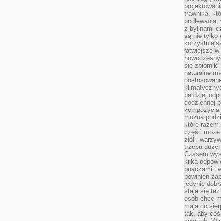
projektowani
trawnika, kt
podlewania, 
z bylinami c
są nie tylko
korzystniejs
łatwiejsze 
nowoczesnyc
się zbiornik
naturalne ma
dostosowane
klimatyczny
bardziej odp
codziennej p
kompozycja p
można podzie
które razem 
część może 
ziół i warzy
trzeba dużej
Czasem wyst
kilka odpowi
pnączami i 
powinien zap
jedynie dob
staje się te
osób chce mi
maja do sier
tak, aby coś
cały rok. Wi