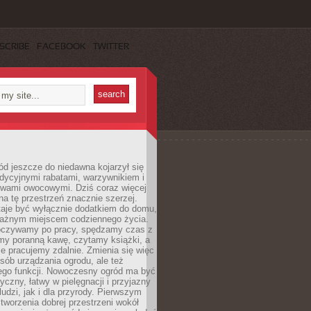
SCRIBE
FACEBOOK
TWITTER
d jeszcze do niedawna kojarzył się
adycyjnymi rabatami, warzywnikiem i
ewami owocowymi. Dziś coraz więcej
na tę przestrzeń znacznie szerzej.
taje być wyłącznie dodatkiem do domu,
 ważnym miejscem codziennego życia.
poczywamy po pracy, spędzamy czas z
emy poranną kawę, czytamy książki, a
 pracujemy zdalnie. Zmienia się więc
osób urządzania ogrodu, ale też
jego funkcji. Nowoczesny ogród ma być
tyczny, łatwy w pielęgnacji i przyjazny
ludzi, jak i dla przyrody. Pierwszym
tworzenia dobrej przestrzeni wokół