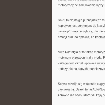
motoryzacyjne zamiłowanie łączy 
Na Auto-Nostalgia.pl znajdziesz 
naprawdę jest sentymen­t do klas
nasze późniejsze wybory, dlaczeg
emocji oraz co sprawia, że kontak
Auto-Nostalgia.pl to także motoryz
motywem przewodnim dla mody. Poka
vintage’owy klimat wpływają na ws
kończy się na danych technicznych,
Serwis rozwija się w sposób ciągły
ciekawostki. Dzięki temu Auto-Nost
zarówno dla osób, które szukają 