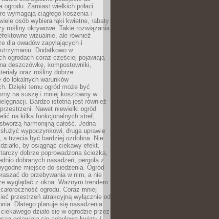
a ogrodu. Zamiast wielkich połaci
óre wymagają ciągłego koszenia i
wiele osób wybiera łąki kwietne, rabaty
zy rośliny okrywowe. Takie rozwiązania
 efektowne wizualnie, ale również
ze dla owadów zapylających i
w utrzymaniu. Dodatkowo w
h ogrodach coraz częściej pojawiają
i na deszczówkę, kompostowniki,
teriały oraz rośliny dobrze
 do lokalnych warunków
ch. Dzięki temu ogród może być
orny na suszę i mniej kosztowny w
ielęgnacji. Bardzo istotna jest również
rzestrzeni. Nawet niewielki ogród
lić na kilka funkcjonalnych stref,
stworzą harmonijną całość. Jedna
służyć wypoczynkowi, druga uprawie
w, a trzecia być bardziej ozdobna. Nie
 działki, by osiągnąć ciekawy efekt.
arczy dobrze poprowadzona ścieżka,
ednio dobranych nasadzeń, pergola z
wygodne miejsce do siedzenia. Ogród
raszać do przebywania w nim, a nie
rze wyglądać z okna. Ważnym trendem
ż całoroczność ogrodu. Coraz mniej
eć przestrzeń atrakcyjną wyłącznie od
pnia. Dlatego planuje się nasadzenia
 ciekawego działo się w ogrodzie przez
osną pojawiają się cebulowe kwiaty i