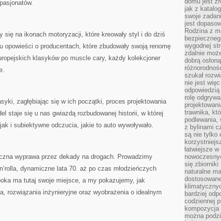
domu jest zr
pasjonatów.
jak z katalo
swoje zadani
jest dopaso
Rodzina z m
 się na ikonach motoryzacji, które kreowały styl i do dziś
bezpiecznego
wygodnej st
tu opowieści o producentach, które zbudowały swoją renomę
zdalnie moż
ropejskich klasyków po muscle cary, każdy kolekcjoner
dobrą osłoną 
różnorodnośc
e.
szukał rozw
nie jest wię
odpowiedzią 
rolę odgrywa
syki, zagłębiając się w ich początki, proces projektowania
projektowani
trawnika, kt
 staje się u nas gwiazdą rozbudowanej historii, w której
podlewania, 
ak i subiektywne odczucia, jakie to auto wywoływało.
z bylinami c
są nie tylko
korzystniejs
łatwiejsze 
lgiczna wyprawa przez dekady na drogach. Prowadzimy
nowoczesnyc
się zbiornik
k’n’rolla, dynamiczne lata 70. aż po czas młodzieńczych
naturalne ma
dostosowane
oka ma tutaj swoje miejsce, a my pokazujemy, jak
klimatyczny
nia, rozwiązania inżynieryjne oraz wyobrażenia o idealnym
bardziej odp
codziennej p
kompozycja p
można podzie