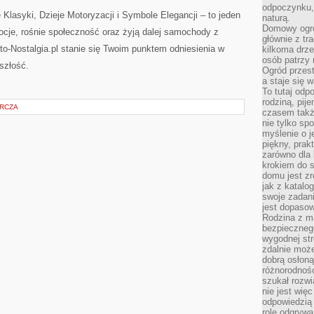
odpoczynku, 
Klasyki, Dzieje Motoryzacji i Symbole Elegancji – to jeden
naturą.
Domowy ogró
mocje, rośnie społeczność oraz żyją dalej samochody z
głównie z tr
uto-Nostalgia.pl stanie się Twoim punktem odniesienia w
kilkoma drz
osób patrzy 
szłość.
Ogród przes
a staje się
To tutaj od
rodziną, pij
ARCZA
czasem także
nie tylko sp
myślenie o 
piękny, prak
zarówno dla 
krokiem do s
domu jest zr
jak z katalo
swoje zadani
jest dopaso
Rodzina z m
bezpiecznego
wygodnej st
zdalnie moż
dobrą osłoną 
różnorodnośc
szukał rozw
nie jest wię
odpowiedzią 
rolę odgrywa