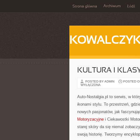
Archiwum
Strona główna
Łódź
KOWALCZY
KULTURA I KLA
POSTED BY ADMIN
POSTED ON 
WYŁĄCZONA
Auto-Nostalgia.pl to serwis, w któ
ikonami stylu. To przestrzeń, gdz
nowych pasjonatów, jak fascynują
Motoryzacyjne
i Ciekawostki Motor
starej skóry da się niemal zobac
swoją historię. Tworzymy encyklo