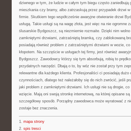
dziwnego w tym, że ludzie w całym tym biegu często zaniedbują g
mieszkania czy bramy, albo zatrzaskują przez przypadek drzwi 
firmie. Skutkiem tego współcześnie awaryjne otwieranie drzwi B
usługą. Takie usługi są na wagę złota, jest więc na nie ogromne 
ślusarskie Bydgoszcz, są niezmiernie rozmaite. Dzięki nim wolno
zamkniętymi drzwiami, zatrzaśniętą bramką, czy zablokowaną br
posiadają również problem z zatrzaśniętymi drzwiami w wozie, co
kłopotem. Na szczęście w usługach tej firmy, jest również awary
Bydgoszcz. Zawodowcy którzy się tym absorbują, robią to prędko 
przydatnych narzędzi. Dbają o to, by wóz nie został przy tym zep
relewantne dla każdego klienta. Profesjonaliści ci posiadają dużo
czynnościach, dlatego też należałoby się do nich zwrócić, jeśli p
jaki problem z zamkniętymi drzwiami. Ich usługi nie są drogie, co
wzięcie. Mają oni swoją stronkę internetową, na której opisane są
szczegółowy sposób. Porządny zawodowca może wyratować z nieje
zostaje bez znaczenia.
1.
mapa strony
2.
spis tresci