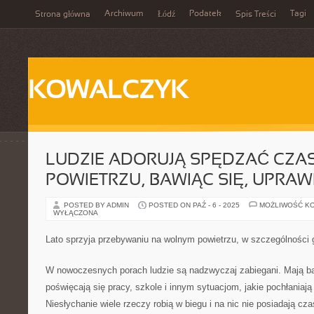
Archiwum
Podatek
Tagi
Strona główna
Łódź
Spis Treści
KOWALCZYK
LUDZIE ADORUJĄ SPĘDZAĆ CZA
POWIETRZU, BAWIĄC SIĘ, UPRAW
POSTED BY ADMIN
POSTED ON PAŹ - 6 - 2025
MOŻLIWOŚĆ K
WYŁĄCZONA
Lato sprzyja przebywaniu na wolnym powietrzu, w szczególności 
W nowoczesnych porach ludzie są nadzwyczaj zabiegani. Mają b
poświęcają się pracy, szkole i innym sytuacjom, jakie pochłania
Niesłychanie wiele rzeczy robią w biegu i na nic nie posiadają cza