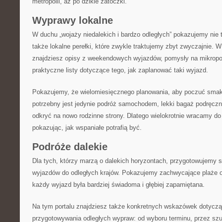
metropolii, aż po dzikie zatoczki.
Wyprawy lokalne
W duchu „wojaży niedalekich i bardzo odległych” pokazujemy nie t
także lokalne perełki, które zwykle traktujemy zbyt zwyczajnie. 
znajdziesz opisy z weekendowych wyjazdów, pomysły na mikropod
praktyczne listy dotyczące tego, jak zaplanować taki wyjazd.
Pokazujemy, że wielomiesięcznego planowania, aby poczuć sma
potrzebny jest jedynie podróż samochodem, lekki bagaż podręczny
odkryć na nowo rodzinne strony. Dlatego wielokrotnie wracamy do 
pokazując, jak wspaniałe potrafią być.
Podróże dalekie
Dla tych, którzy marzą o dalekich horyzontach, przygotowujemy 
wyjazdów do odległych krajów. Pokazujemy zachwycające plaże o
każdy wyjazd była bardziej świadoma i głębiej zapamiętana.
Na tym portalu znajdziesz także konkretnych wskazówek dotycz
przygotowywania odległych wypraw: od wyboru terminu, przez szuk