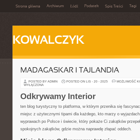
Archiwum
Podatek
Tagi
Strona główna
Łódź
Spis Treści
KOWALCZYK
MADAGASKAR I TAJLANDIA
POSTED BY ADMIN
POSTED ON LIS - 20 - 2025
MOŻLIWOŚĆ 
WYŁĄCZONA
Odkrywamy Interior
ten blog turystyczny to platforma, w którym przenika się fascy
miejsc z użytecznymi tipami dla każdego, kto marzy o wyjazdach
wyprawach po Polsce i świecie, który pokaże Ci zakątków przepe
spokojnych zakątków, gdzie można naprawdę złapać oddech.